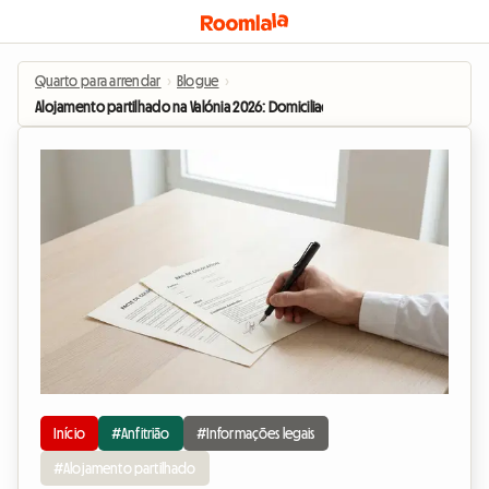
Quarto para arrendar
›
Blogue
›
Alojamento partilhado na Valónia 2026: Domiciliação e Estatuto de Coabitant
Início
#Anfitrião
#Informações legais
#Alojamento partilhado