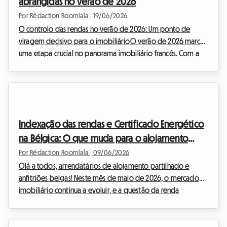
abrangidas no verão de 2026
entanto, uma dis...
Por Rédaction Roomlala
|
19/06/2026
O controlo das rendas no verão de 2026: Um ponto de
viragem decisivo para o imobiliárioO verão de 2026 marca
uma etapa crucial no panorama imobiliário francês. Com a
crise da habitação que perdura em muitas metrópoles, os
poderes públicos decidiram endurecer o tom para proteger
o poder de compra dos inquilinos, ao mesmo tempo que
regulam o mercado. Na Roomlala, acompanhamos
diariamente milhares de anfitriões e inquilinos nos seus
Indexação das rendas e Certificado Energético
processos de arrendamento de quarto em casa do anfitrião
na Bélgica: O que muda para o alojamento
e de aloj...
partilhado em 2026
Por Rédaction Roomlala
|
09/06/2026
Olá a todos, arrendatários de alojamento partilhado e
anfitriões belgas! Neste mês de maio de 2026, o mercado
imobiliário continua a evoluir, e a questão da renda
permanece no centro de todas as preocupações. Se a
inflação conheceu picos históricos nos últimos anos, levando
a medidas de emergência por parte do governo, a situação