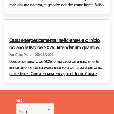
mais de uma década, as grandes cidades como Roma, Milão,
Florença ou Bolonha foram submersas pelo frenesim dos
alojamentos turísticos. Contudo, perante a urgência da crise
da habitação e a necessidade de regular um setor que se
tornou incontrolável, o governo italiano decidiu agir com
firmeza. A entrada em vigor de novas regulamentações
Casas energeticamente ineficientes e o início
drásticas está a alterar os hábitos dos inve...
do ano letivo de 2026: Arrendar um quarto em
sua casa é a solução legal para os anfitriões?
Por Claire Morel
|
03/08/2026
Desde 1 de janeiro de 2025, o mercado de arrendamento
imobiliário francês atravessa uma zona de turbulência sem
precedentes. Com a entrada em vigor da Lei do Clima e
Resiliência, o arrendamento de alojamentos inteiros
classificados como G está estritamente proibido para
contratos de residência principal. Esta medida radical visa
erradicar o que é vulgarmente conhecido como “passoire
País
thermique” (imóvel com fraca eficiência energética). Perante
esta situação, muitos proprietários encontram-se num ...