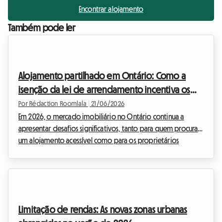
Encontrar alojamento
Também pode ler
Alojamento partilhado em Ontário: Como a
isenção da lei de arrendamento incentiva os
anfitriões em 2026
Por Rédaction Roomlala
|
21/06/2026
Em 2026, o mercado imobiliário no Ontário continua a
apresentar desafios significativos, tanto para quem procura
um alojamento acessível como para os proprietários
confrontados com o aumento do custo de vida e das taxas
de juro. Perante esta situação, muitos proprietários no
Ontário com quartos desocupados ainda hesitam em
avançar com o arrendamento. A causa principal desta
reticência? O medo dos regulamentos rígidos e dos
Limitação de rendas: As novas zonas urbanas
processos, por vezes longos, impostos pela província. No