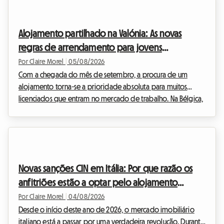
estabilizou hoje. Contudo, as regras do jogo mudaram
definitivamente. Na Roomlala, sabemos que a legislação em
Alojamento partilhado na Valónia: As novas
torno do arrendamento e do alojamento partilhado pode,
regras de arrendamento para jovens
po...
profissionais em 2026
Por Claire Morel
|
05/08/2026
Com a chegada do mês de setembro, a procura de um
alojamento torna-se a prioridade absoluta para muitos
licenciados que entram no mercado de trabalho. Na Bélgica,
e mais particularmente no sul do país, o mercado imobiliário
está a adaptar-se a estes novos estilos de vida. O contrato
de alojamento partilhado (colocation) na Valónia 2026 está
no centro de todas as discussões, dado que redefine as
relações entre os anfitriões e os inquilinos. Na Roomlala,
Novas sanções CIN em Itália: Por que razão os
sabemos que viver com outras pessoas pode, ...
anfitriões estão a optar pelo alojamento
partilhado em 2026
Por Claire Morel
|
04/08/2026
Desde o início deste ano de 2026, o mercado imobiliário
italiano está a passar por uma verdadeira revolução. Durante