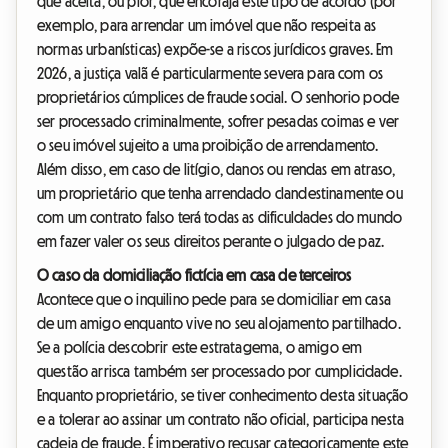
que aceita, ou pior, que encoraja este tipo de acordo (por
exemplo, para arrendar um imóvel que não respeita as
normas urbanísticas) expõe-se a riscos jurídicos graves. Em
2026, a justiça valã é particularmente severa para com os
proprietários cúmplices de fraude social. O senhorio pode
ser processado criminalmente, sofrer pesadas coimas e ver
o seu imóvel sujeito a uma proibição de arrendamento.
Além disso, em caso de litígio, danos ou rendas em atraso,
um proprietário que tenha arrendado clandestinamente ou
com um contrato falso terá todas as dificuldades do mundo
em fazer valer os seus direitos perante o julgado de paz.
O caso da domiciliação fictícia em casa de terceiros
Acontece que o inquilino pede para se domiciliar em casa
de um amigo enquanto vive no seu alojamento partilhado.
Se a polícia descobrir este estratagema, o amigo em
questão arrisca também ser processado por cumplicidade.
Enquanto proprietário, se tiver conhecimento desta situação
e a tolerar ao assinar um contrato não oficial, participa nesta
cadeia de fraude. É imperativo recusar categoricamente este