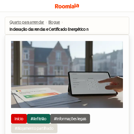
Quarto para arrendar
›
Blogue
›
Indexação das rendas e Certificado Energético na Bélgica: O que muda para
Início
#Anfitrião
#Informações legais
#Alojamento partilhado