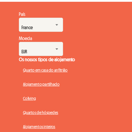
contratos de residência principal. Esta medida radical visa
erradicar o que é vulgarmente conhecido como “passoire
País
thermique” (imóvel com fraca eficiência energética). Perante
esta situação, muitos proprietários encontram-se num ...
Moeda
Os nossos tipos de alojamento
Quarto em casa do anfitrião
Alojamento partilhado
Coliving
Quartos de hóspedes
Alojamentos inteiros