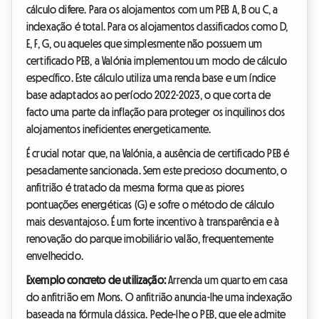
cálculo difere. Para os alojamentos com um PEB A, B ou C, a
indexação é total. Para os alojamentos classificados como D,
E, F, G, ou aqueles que simplesmente não possuem um
certificado PEB, a Valónia implementou um modo de cálculo
específico. Este cálculo utiliza uma renda base e um índice
base adaptados ao período 2022-2023, o que corta de
facto uma parte da inflação para proteger os inquilinos dos
alojamentos ineficientes energeticamente.
É crucial notar que, na Valónia, a ausência de certificado PEB é
pesadamente sancionada. Sem este precioso documento, o
anfitrião é tratado da mesma forma que as piores
pontuações energéticas (G) e sofre o método de cálculo
mais desvantajoso. É um forte incentivo à transparência e à
renovação do parque imobiliário valão, frequentemente
envelhecido.
Exemplo concreto de utilização:
Arrenda um quarto em casa
do anfitrião em Mons. O anfitrião anuncia-lhe uma indexação
baseada na fórmula clássica. Pede-lhe o PEB, que ele admite