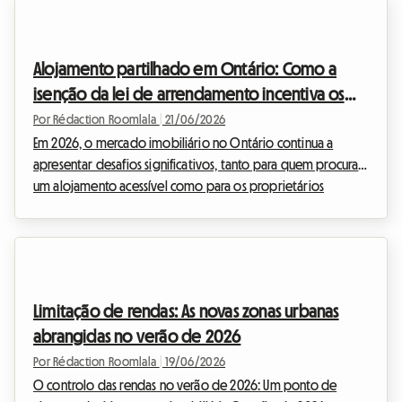
vida. Contudo, o alojamento partilhado na Valónia em 2026
acarreta grandes desafios, nomeadamente a nível
administrativo e legal. No centro dos debates: a espinhosa
Alojamento partilhado em Ontário: Como a
questão da domiciliação e o seu impacto diret...
isenção da lei de arrendamento incentiva os
anfitriões em 2026
Por Rédaction Roomlala
|
21/06/2026
Em 2026, o mercado imobiliário no Ontário continua a
apresentar desafios significativos, tanto para quem procura
um alojamento acessível como para os proprietários
confrontados com o aumento do custo de vida e das taxas
de juro. Perante esta situação, muitos proprietários no
Ontário com quartos desocupados ainda hesitam em
avançar com o arrendamento. A causa principal desta
reticência? O medo dos regulamentos rígidos e dos
Limitação de rendas: As novas zonas urbanas
processos, por vezes longos, impostos pela província. No
abrangidas no verão de 2026
entanto, uma dis...
Por Rédaction Roomlala
|
19/06/2026
O controlo das rendas no verão de 2026: Um ponto de