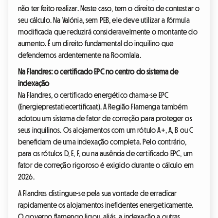
não ter feito realizar. Neste caso, tem o direito de contestar o
seu cálculo. Na Valónia, sem PEB, ele deve utilizar a fórmula
modificada que reduzirá consideravelmente o montante do
aumento. É um direito fundamental do inquilino que
defendemos ardentemente na Roomlala.
Na Flandres: o certificado EPC no centro do sistema de
indexação
Na Flandres, o certificado energético chama-se EPC
(Energieprestatiecertificaat). A Região Flamenga também
adotou um sistema de fator de correção para proteger os
seus inquilinos. Os alojamentos com um rótulo A+, A, B ou C
beneficiam de uma indexação completa. Pelo contrário,
para os rótulos D, E, F, ou na ausência de certificado EPC, um
fator de correção rigoroso é exigido durante o cálculo em
2026.
A Flandres distingue-se pela sua vontade de erradicar
rapidamente os alojamentos ineficientes energeticamente.
O governo flamengo ligou, aliás, a indexação a outras