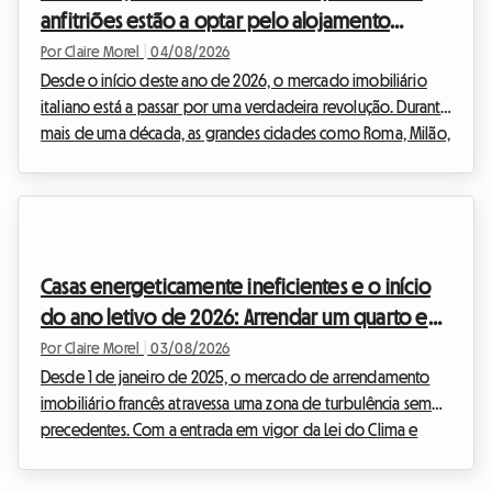
anfitriões estão a optar pelo alojamento
partilhado em 2026
Por Claire Morel
|
04/08/2026
Desde o início deste ano de 2026, o mercado imobiliário
italiano está a passar por uma verdadeira revolução. Durante
mais de uma década, as grandes cidades como Roma, Milão,
Florença ou Bolonha foram submersas pelo frenesim dos
alojamentos turísticos. Contudo, perante a urgência da crise
da habitação e a necessidade de regular um setor que se
tornou incontrolável, o governo italiano decidiu agir com
firmeza. A entrada em vigor de novas regulamentações
Casas energeticamente ineficientes e o início
drásticas está a alterar os hábitos dos inve...
do ano letivo de 2026: Arrendar um quarto em
sua casa é a solução legal para os anfitriões?
Por Claire Morel
|
03/08/2026
Desde 1 de janeiro de 2025, o mercado de arrendamento
imobiliário francês atravessa uma zona de turbulência sem
precedentes. Com a entrada em vigor da Lei do Clima e
Resiliência, o arrendamento de alojamentos inteiros
classificados como G está estritamente proibido para