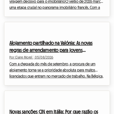
viragem decisivo para o imobiliárioO verão de 2026 marca
uma etapa crucial no panorama imobiliário francês. Com a
crise da habitação que perdura em muitas metrópoles, os
poderes públicos decidiram endurecer o tom para proteger
o poder de compra dos inquilinos, ao mesmo tempo que
regulam o mercado. Na Roomlala, acompanhamos
diariamente milhares de anfitriões e inquilinos nos seus
Alojamento partilhado na Valónia: As novas
processos de arrendamento de quarto em casa do anfitrião
regras de arrendamento para jovens
e de aloj...
profissionais em 2026
Por Claire Morel
|
05/08/2026
Com a chegada do mês de setembro, a procura de um
alojamento torna-se a prioridade absoluta para muitos
licenciados que entram no mercado de trabalho. Na Bélgica,
e mais particularmente no sul do país, o mercado imobiliário
está a adaptar-se a estes novos estilos de vida. O contrato
de alojamento partilhado (colocation) na Valónia 2026 está
no centro de todas as discussões, dado que redefine as
relações entre os anfitriões e os inquilinos. Na Roomlala,
Novas sanções CIN em Itália: Por que razão os
sabemos que viver com outras pessoas pode, ...