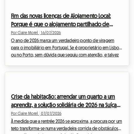
governo italiano ajustou, de facto, o quadro legal para
responder à escassez de camas e incentivar o arrendamento.
Fim das novas licenças de Alojamento Local:
Na Roomlala, analisámos para si as especificidades...
Porque é que o alojamento partilhado de
longa duração se impõe em Lisboa e no Porto
Por Claire Morel
|
16/07/2026
em 2026
O ano de 2026 marca um verdadeiro ponto de viragem
para o imobiliário em Portugal. Se é proprietário em Lisboa
ou no Porto, sem dúvida que seguiu com atenção, e talvez
com alguma ansiedade, as recentes mudanças legislativas
em torno do alojamento local. A era dourada do Alojamento
Local 2026 tal como a conhecíamos chegou ao fim nas zonas
urbanas saturadas. Perante regulamentações cada vez mais
rigorosas e uma pressão administrativa constante, muitos
Crise da habitação: arrendar um quarto a um
investidores procuram uma saída segura.Na Room...
aprendiz, a solução solidária de 2026 na Suíça
francófona
Por Claire Morel
|
07/07/2026
À medida que a rentrée 2026 se aproxima, a procura por um
teto transforma-se numa verdadeira corrida de obstáculos