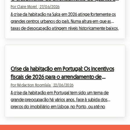
trabalhadores transfronteiriços
Por Claire Morel
|
27/06/2026
A crise da habitação na Suíça em 2026 atinge fortemente os
grandes centros urbanos do país. Numa altura em que as
taxas de desocupação atingem níveis historicamente baixos,
encontrar um teto tornou-se uma verdadeira odisseia para
os jovens ativos e expatriados. Perante esta emergência
imobiliária, uma solução destaca-se e ganha uma dimensão
sem precedentes: o arrendamento de um quarto em casa
do anfitrião. Na Roomlala, observamos diariamente como
Crise da habitação em Portugal: Os incentivos
esta prática transforma uma restrição nacional nu...
fiscais de 2026 para o arrendamento de
quartos
Por Rédaction Roomlala
|
22/06/2026
A crise da habitação em Portugal tem sido um tema de
grande preocupação há vários anos. Face à subida dos
preços do imobiliário em Lisboa, no Porto, ou até no
Algarve, encontrar um alojamento acessível tornou-se uma
verdadeira batalha para os jovens trabalhadores e
estudantes. Na Roomlala, observamos de perto estas