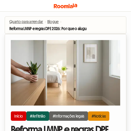
Quarto para arrendar
›
Blogue
›
Reforma LMNP e regras DPE 2026: Por que o aluguer de quarto em casa do anfi
Início
#Anfitrião
#Informações legais
#Notícias
Reforma LMNP e regras DPE