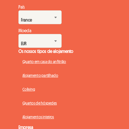
evoluções para melhor o acompanhar. É por isso que
País
recebemos com grande interesse as recentes medidas
governamentais que visam aliviar este mercado sob
pressão.No dia 20 de maio de 20...
Moeda
Os nossos tipos de alojamento
Quarto em casa do anfitrião
Alojamento partilhado
Coliving
Quartos de hóspedes
Alojamentos inteiros
Empresa