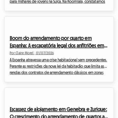
para milhares de jovens na Suíça. Na Roomlala, constatamos
que a procura por um alojamento para aprendizes na Suíça
2026 nunca foi tão complexa. Entre rendas que disparam e
uma oferta que escasseia drasticamente, os jovens
trabalhadores e os estudantes em formação profissional têm
dificuldade em encontrar o seu lugar. No entanto, existe uma
Boom do arrendamento por quarto em
solução simples, humana e financeiramente ...
Espanha: A escapatória legal dos anfitriões em
2026
Por Claire Morel
|
01/07/2026
A Espanha atravessa uma crise habitacional sem precedentes.
Perante as restrições da nova lei da habitação que limita as
rendas dos contratos de arrendamento clássicos em zonas
de mercado tenso, muitos proprietários espanhóis
encontraram uma solução formidável. Estão a virar-se
massivamente para o arrendamento de quartos individuais.
Esta análise exclusiva mergulha no coração desta tendência
que dinamiza a oferta de alojamento partilhado e
Escassez de alojamento em Genebra e Zurique:
representa uma oportunidade importante para os
O crescimento do arrendamento de quartos a
anfitriõe...