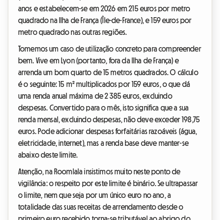
anos e estabelecem-se em 2026 em 215 euros por metro
quadrado na Ilha de França (Île-de-France), e 159 euros por
metro quadrado nas outras regiões.
Tomemos um caso de utilização concreto para compreender
bem. Vive em Lyon (portanto, fora da Ilha de França) e
arrenda um bom quarto de 15 metros quadrados. O cálculo
é o seguinte: 15 m² multiplicados por 159 euros, o que dá
uma renda anual máxima de 2 385 euros, excluindo
despesas. Convertido para o mês, isto significa que a sua
renda mensal, excluindo despesas, não deve exceder 198,75
euros. Pode adicionar despesas forfaitárias razoáveis (água,
eletricidade, internet), mas a renda base deve manter-se
abaixo deste limite.
Atenção, na Roomlala insistimos muito neste ponto de
vigilância: o respeito por este limite é binário. Se ultrapassar
o limite, nem que seja por um único euro no ano, a
totalidade das suas receitas de arrendamento desde o
primeiro euro recebido torna-se tributável ao abrigo do