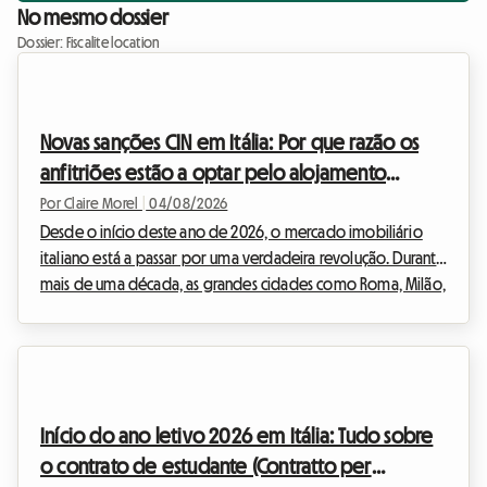
No mesmo dossier
Dossier: Fiscalite location
Novas sanções CIN em Itália: Por que razão os
anfitriões estão a optar pelo alojamento
partilhado em 2026
Por Claire Morel
|
04/08/2026
Desde o início deste ano de 2026, o mercado imobiliário
italiano está a passar por uma verdadeira revolução. Durante
mais de uma década, as grandes cidades como Roma, Milão,
Florença ou Bolonha foram submersas pelo frenesim dos
alojamentos turísticos. Contudo, perante a urgência da crise
da habitação e a necessidade de regular um setor que se
tornou incontrolável, o governo italiano decidiu agir com
firmeza. A entrada em vigor de novas regulamentações
Início do ano letivo 2026 em Itália: Tudo sobre
drásticas está a alterar os hábitos dos inve...
o contrato de estudante (Contratto per