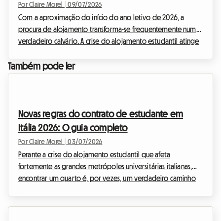
Studenti)
Por Claire Morel
|
09/07/2026
Com a aproximação do início do ano letivo de 2026, a
procura de alojamento transforma-se frequentemente num
verdadeiro calvário. A crise do alojamento estudantil atinge
fortemente as grandes metrópoles italianas como Roma,
Milão ou Bolonha. Perante uma procura em explosão e uma
Também pode ler
oferta que tem dificuldade em acompanhar, alugar um
quarto em casa do anfitrião surge como a solução ideal. Na
Roomlala, constatamos todos os dias o quão crucial é
compreender bem o quadro legal para alugar com total
Novas regras do contrato de estudante em
sere...
Itália 2026: O guia completo
Por Claire Morel
|
03/07/2026
Perante a crise do alojamento estudantil que afeta
fortemente as grandes metrópoles universitárias italianas,
encontrar um quarto é, por vezes, um verdadeiro caminho
de espinhos. Quer procure um alojamento partilhado em
Milão, Roma ou Bolonha, o início do ano letivo de 2026 traz
consigo a sua quota-parte de novidades legislativas. O