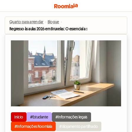
Quarto para arrendar
›
Blogue
›
Regresso às aulas 2026 em Bruxelas: O essencial a saber sobre o contrato d
Início
#Estudante
#Informações legais
#Informações Roomlala
#Alojamento partilhado