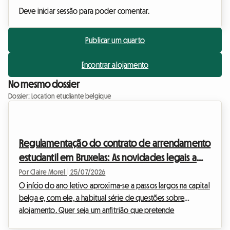
Deve iniciar sessão para poder comentar.
Publicar um quarto
Encontrar alojamento
No mesmo dossier
Dossier: Location etudiante belgique
Regulamentação do contrato de arrendamento
estudantil em Bruxelas: As novidades legais a
conhecer para o início do ano letivo de 2026
Por Claire Morel
|
25/07/2026
O início do ano letivo aproxima-se a passos largos na capital
belga e, com ele, a habitual série de questões sobre
alojamento. Quer seja um anfitrião que pretende
disponibilizar um quarto livre ou um futuro inquilino à