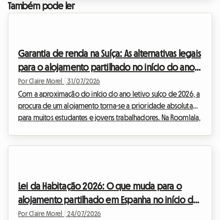
procura do seu ninho de estudos, é fundamental dominar os
Também pode ler
contornos do contrato de arrendamento estudantil em
Bruxelas em 2026. Na Roomlala, sabemos que a legislação
imobiliária pode por vezes parecer complexa e intimidante.
É por isso que decifrámos para si todas as regras em vig...
Garantia de renda na Suíça: As alternativas legais
para o alojamento partilhado no início do ano
letivo de 2026
Por Claire Morel
|
31/07/2026
Com a aproximação do início do ano letivo suíço de 2026, a
procura de um alojamento torna-se a prioridade absoluta
para muitos estudantes e jovens trabalhadores. Na Roomlala,
sabemos o quanto este período pode ser stressante,
especialmente quando se trata de equilibrar o orçamento.
Um dos principais obstáculos financeiros continua a ser a
famosa caução de arrendamento na Suíça, frequentemente
exigida pelos anfitriões ou pelas imobiliárias antes da
Lei da Habitação 2026: O que muda para o
entrega das chaves. Ter de bloquear o equivalent...
alojamento partilhado em Espanha no início do
ano letivo
Por Claire Morel
|
24/07/2026