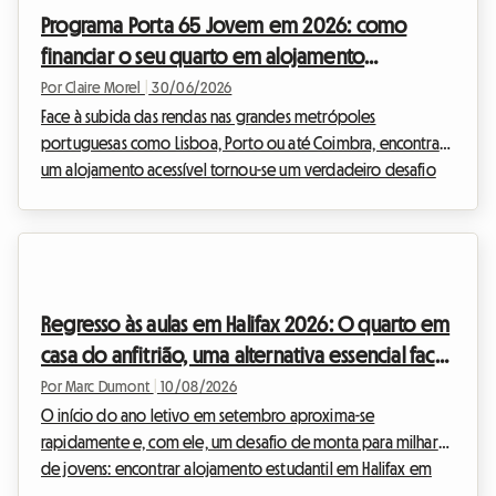
responder à escassez de camas e incentivar o arrendamento.
Programa Porta 65 Jovem em 2026: como
Na Roomlala, analisámos para si as especificidades...
financiar o seu quarto em alojamento
partilhado em Portugal
Por Claire Morel
|
30/06/2026
Face à subida das rendas nas grandes metrópoles
portuguesas como Lisboa, Porto ou até Coimbra, encontrar
um alojamento acessível tornou-se um verdadeiro desafio
para os jovens. Felizmente, o governo português propõe
soluções concretas para aliviar esta carga financeira. Entre
elas, o programa Porta 65 Jovem 2026 destaca-se como
uma boia de salvação incontornável. Na Roomlala, sabemos
como a questão do orçamento é crucial quando se procura
Regresso às aulas em Halifax 2026: O quarto em
instalar, seja para estudar ou para um primeiro emprego. ...
casa do anfitrião, uma alternativa essencial face
à escassez
Por Marc Dumont
|
10/08/2026
O início do ano letivo em setembro aproxima-se
rapidamente e, com ele, um desafio de monta para milhares
de jovens: encontrar alojamento estudantil em Halifax em
2026. Todos os anos, a capital da Nova Escócia atrai uma