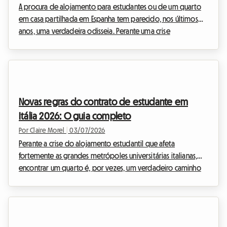
A procura de alojamento para estudantes ou de um quarto
em casa partilhada em Espanha tem parecido, nos últimos
anos, uma verdadeira odisseia. Perante uma crise
habitacional sem precedentes e a subida vertiginosa dos
preços, o governo espanhol decidiu intervir. O novo
decreto-lei finalizado no verão de 2026 colmata as lacunas
jurídicas da lei anterior, integrando agora plenamente o
aluguer de quartos e os contratos temporários no quadro
Novas regras do contrato de estudante em
estrito da Ley de Vivienda 2026. Na Roomlala, sabemos
Itália 2026: O guia completo
como ...
Por Claire Morel
|
03/07/2026
Perante a crise do alojamento estudantil que afeta
fortemente as grandes metrópoles universitárias italianas,
encontrar um quarto é, por vezes, um verdadeiro caminho
de espinhos. Quer procure um alojamento partilhado em
Milão, Roma ou Bolonha, o início do ano letivo de 2026 traz
consigo a sua quota-parte de novidades legislativas. O
governo italiano ajustou, de facto, o quadro legal para