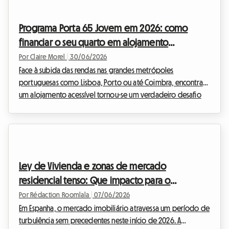
extensão da regulação de rendas de 2026 a novas
aglomerações, as regras do jogo mudam para o
Programa Porta 65 Jovem em 2026: como
arrendamento de longa duração e o alojamento partilhado.
financiar o seu quarto em alojamento
Longe de ser um entrave,...
partilhado em Portugal
Por Claire Morel
|
30/06/2026
Face à subida das rendas nas grandes metrópoles
portuguesas como Lisboa, Porto ou até Coimbra, encontrar
um alojamento acessível tornou-se um verdadeiro desafio
para os jovens. Felizmente, o governo português propõe
soluções concretas para aliviar esta carga financeira. Entre
elas, o programa Porta 65 Jovem 2026 destaca-se como
uma boia de salvação incontornável. Na Roomlala, sabemos
como a questão do orçamento é crucial quando se procura
Ley de Vivienda e zonas de mercado
instalar, seja para estudar ou para um primeiro emprego. ...
residencial tenso: Que impacto para o
alojamento partilhado em Espanha em 2026?
Por Rédaction Roomlala
|
07/06/2026
Em Espanha, o mercado imobiliário atravessa um período de
turbulência sem precedentes neste início de 2026. A