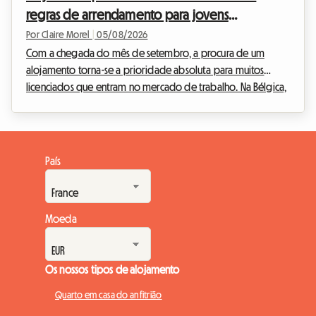
regras de arrendamento para jovens
alojamentos inteiros. N...
profissionais em 2026
Por Claire Morel
|
05/08/2026
Com a chegada do mês de setembro, a procura de um
alojamento torna-se a prioridade absoluta para muitos
licenciados que entram no mercado de trabalho. Na Bélgica,
e mais particularmente no sul do país, o mercado imobiliário
está a adaptar-se a estes novos estilos de vida. O contrato
de alojamento partilhado (colocation) na Valónia 2026 está
no centro de todas as discussões, dado que redefine as
País
relações entre os anfitriões e os inquilinos. Na Roomlala,
sabemos que viver com outras pessoas pode, ...
Moeda
Os nossos tipos de alojamento
Quarto em casa do anfitrião