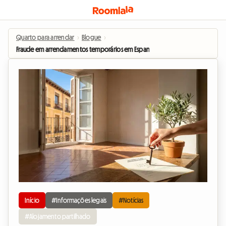
Quarto para arrendar
›
Blogue
›
Fraude em arrendamentos temporários em Espanha: As novas regras de 2026
Início
#Informações legais
#Notícias
#Alojamento partilhado