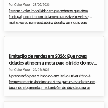
em Portugal
Por Claire Morel
|
28/07/2026
Perante a crise imobiliária sem precedentes que afeta
Portugal, encontrar um alojamento acessível revela-se,
muitas vezes, num verdadeiro desafio para os jovens
profissionais e estudantes. As rendas dispararam,
especialmente nas grandes metrópoles. Na Roomlala,
observamos diariamente os desafios que enfrenta para
encontrar um alojamento digno. É neste contexto tenso que
o governo português reformulou profundamente o seu
Limitação de rendas em 2026: Que novas
principal mecanismo de apoio financeiro: o Porta 65 Jovem
cidades atingem a meta para o início do novo
2026. Esta subvenç...
ano letivo?
Por Claire Morel
|
22/07/2026
A preparação para o início do ano letivo universitário é
frequentemente sinónimo de stress para os estudantes em
busca de alojamento, mas também de dúvidas para os
anfitriões que desejam arrendar o seu imóvel respeitando
as regras. Neste ano marcante, o panorama imobiliário
francês conhece novas evoluções importantes. Com a