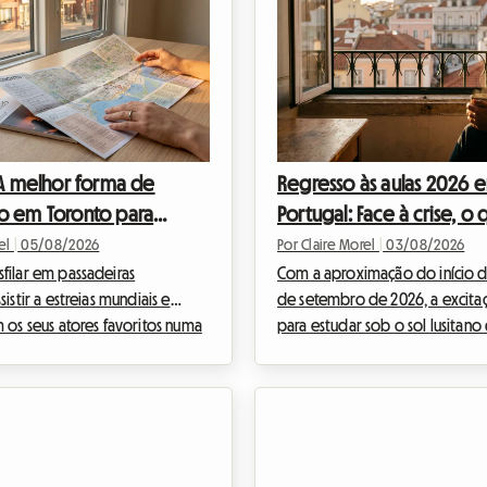
 A melhor forma de
Regresso às aulas 2026 
o em Toronto para
Portugal: Face à crise, o
 o festival de cinema
casa do anfitrião impõe
rel
|
05/08/2026
Por Claire Morel
|
03/08/2026
r muito
filar em passadeiras
Com a aproximação do início d
sistir a estreias mundiais e
de setembro de 2026, a excitaç
 os seus atores favoritos numa
para estudar sob o sol lusitano
stival Internacional de Cinema
frequentemente lugar a uma an
 o evento imperdível do ano
palpável para muitas famílias.
 cinéfilo que se preze. No
estudantil Portugal 2026 torno
anizar a sua viagem para este
verdadeiro quebra-cabeças. Ent
al pode tornar-se
qualidade de vida de Lisboa e
 numa dor de cabeça
do Porto, o país atrai cada vez 