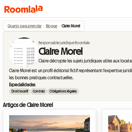
Quarto para arrendar
›
Blogue
›
Claire Morel
Responsable juridique Roomlala
Claire Morel
Claire décrypte les sujets juridiques utiles aux locat
Claire Morel est un profil éditorial fictif représentant l’expertise ju
les bonnes pratiques contractuelles.
Especialidades
Droit locatif
Contrats
Obligations légales
Artigos de Claire Morel