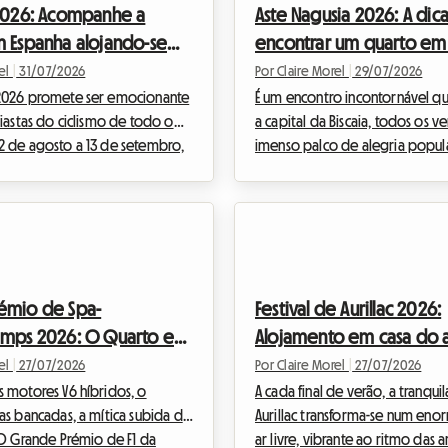
 2026: Acompanhe a
Aste Nagusia 2026: A dic
specialmente no que diz
mas as infraestruturas têm difi
m Espanha alojando-se
encontrar um quarto em
alojamento. Na Roomlala,
acompanhar o ritmo. Na Rooml
ão crucial é encontrar um
acompanhamos todos os anos 
o em casa do anfitrião
anfitrião em Bilbau
rel
|
31/07/2026
Por Claire Morel
|
29/07/2026
nfortável sem sacrificar o or...
estudantes na sua mobilida...
2026 promete ser emocionante
É um encontro incontornável q
iastas do ciclismo de todo o
a capital da Biscaia, todos os v
 de agosto a 13 de setembro,
imenso palco de alegria popula
bérica vibrará ao ritmo das
de agosto de 2026, Bilbau vibr
as escapadas heroicas e das
da Aste Nagusia, a sua famosa 
festa. A Vuelta 2026, a 81.ª
Grande. Se o evento atrai cent
 mítica Grande Volta, promete
milhares de visitantes prontos 
o desportivo de intensidade
a cultura basca, também coloc
 fãs que desejam viver o evento
importante: encontrar alojamen
émio de Spa-
Festival de Aurillac 2026:
o possível dos ciclistas, seguir
Perante hotéis esgotados com
amps 2026: O Quarto em
Alojamento em casa do a
 a dia é o sonho de uma vida.
antecedência e tarifas que dis
 organização de tal périp...
propomos na Roomlala uma alt
itrião para viver a F1
para viver o teatro de r
rel
|
27/07/2026
Por Claire Morel
|
27/07/2026
económica...
r muito
 motores V6 híbridos, o
gastar muito
A cada final de verão, a tranqui
as bancadas, a mítica subida da
Aurillac transforma-se num eno
 O Grande Prémio de F1 da
ar livre, vibrante ao ritmo das a