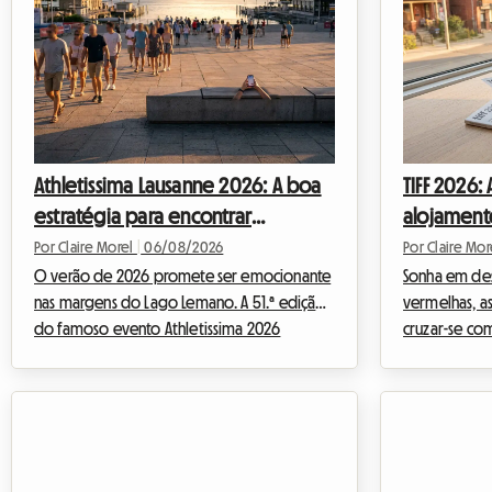
Athletissima Lausanne 2026: A boa
TIFF 2026:
estratégia para encontrar
alojament
alojamento sem gastar muito
aproveitar
Por Claire Morel
|
06/08/2026
Por Claire Mo
O verão de 2026 promete ser emocionante
sem gasta
Sonha em des
nas margens do Lago Lemano. A 51.ª edição
vermelhas, as
do famoso evento Athletissima 2026
cruzar-se com
aproxima-se, prometendo, mais uma vez,
esquina? O Fe
incendiar a capital olímpica. Na Roomlala,
de Toronto é
sabemos como assistir a um evento desta
para qualquer
envergadura pode rapidamente pesar no
entanto, org
orçamento de um entusiasta do desporto.
evento mundi
Entre bilhetes, transporte e extras, a fatura
rapidamente