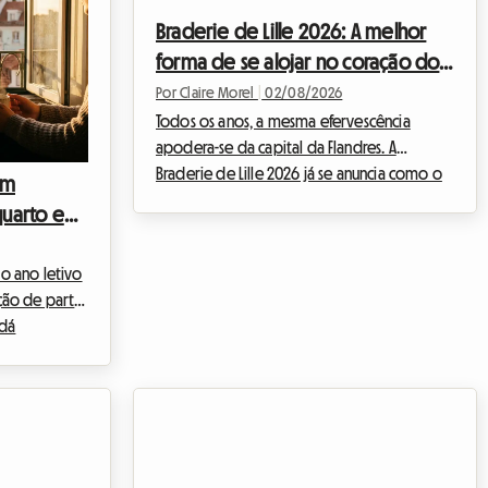
Braderie de Lille 2026: A melhor
forma de se alojar no coração do
evento sem gastar uma fortuna
Por Claire Morel
|
02/08/2026
Todos os anos, a mesma efervescência
apodera-se da capital da Flandres. A
Braderie de Lille 2026 já se anuncia como o
em
evento imperdível do início do novo ano
 quarto em
letivo/pós-férias. Oficialmente agendada de
-se
sábado, 5 de setembro, às 8h, a domingo, 6
o ano letivo
de setembro, às 18h, esta grande festa
ão de partir
popular transformará a metrópole de Lille
 dá
num imenso mercado ao ar livre. Mas um
gústia
evento excecional implica também um
 O alojamento
afluxo massivo de visitantes. Encontrar um
u-se um
lugar onde dormir torna-se rapidamente
re a
uma verdadeira av...
 o dinamismo
mais jovens,