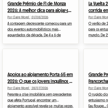
Grande Prémio de F1 de Monza
La Vuelta
sobe depressa. Mas é frequentemente o
financeira, e
2026: A melhor dica para alojar-se
corrida e
alojamento em Lausana que representa a
respeito ao 
despesa mais crítica. Enquanto os hotéis da
sabemos o qu
num quarto em casa do anfitrião
num quart
Por Claire Morel
|
01/08/2026
Por Claire Mo
cidade são reser...
alojamento co
sem rebentar o seu orçamento
A contagem decrescente começou para um
O verão de 
dos eventos automobilísticos mais
para os entus
aguardados da década. De 4 a 6 de
mundo. De 22
setembro de 2026, o Autodromo Nazionale
a Península I
di Monza, o famoso "Templo da Velocidade",
pedaladas, d
acolherá o F1 Monza 2026. Todos os anos,
multidões em 
dezenas de milhares de Tifosi e entusiastas
edição desta
de todo o mundo convergem para a
um espetácul
Lombardia para vibrar ao ritmo dos
rara. Para os
Apoios ao alojamento Porta 65 em
Grande Pr
motores. Mas se o espetáculo na pista
o mais próxim
2026: O que os jovens inquilinos e
Francorch
promete ser grandioso, a preparação da
as etapas dia
viagem pode transformar-se rapidamente
No entanto, a
anfitriões devem saber em
casa do anf
Por Claire Morel
|
28/07/2026
Por Claire Mo
num verdadeiro desafio, especialmente
Portugal
Perante a crise imobiliária sem precedentes
sem gasta
O rugido dos
qua...
que afeta Portugal, encontrar um
entusiasmo n
alojamento acessível revela-se, muitas vezes,
Eau Rouge...