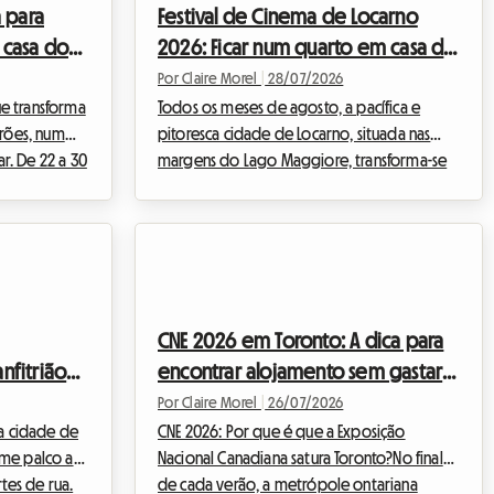
a para
Festival de Cinema de Locarno
culdade em
 casa do
2026: Ficar num quarto em casa do
ala,
milhares de
anfitrião no Tessino sem gastar
Por Claire Morel
|
28/07/2026
ue transforma
muito
Todos os meses de agosto, a pacífica e
erões, num
pitoresca cidade de Locarno, situada nas
r. De 22 a 30
margens do Lago Maggiore, transforma-se
ará ao ritmo
na capital mundial do cinema de autor. A 79.ª
Semana
edição do Locarno Film Festival 2026, que
enas de
terá lugar de 5 a 15 de agosto, promete ser
para celebrar
um evento imperdível para os cinéfilos de
a um desafio
todo o mundo. Se a magia acontece
to acessível.
inegavelmente em frente ao grande ecrã, a
CNE 2026 em Toronto: A dica para
 meses de
preparação desta viagem pode
nfitrião
encontrar alojamento sem gastar
param,
rapidamente tornar-se um quebra-cabeças,
ernativa
especialmente quando se trata de encontrar
ua sem
muito durante a Exposição Nacional
Por Claire Morel
|
26/07/2026
um sítio onde dor...
la cidade de
CNE 2026: Por que é que a Exposição
rme palco ao
Nacional Canadiana satura Toronto?No final
rtes de rua.
de cada verão, a metrópole ontariana