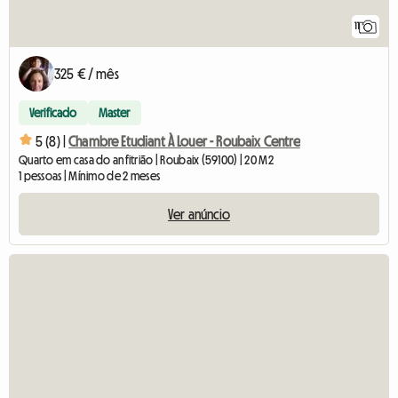
11
325 € / mês
Verificado
Master
5 (8) |
Chambre Etudiant À Louer - Roubaix Centre
Quarto em casa do anfitrião | Roubaix (59100) | 20 M2
1 pessoas | Mínimo de 2 meses
Ver anúncio