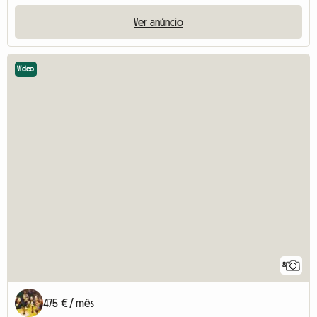
Ver anúncio
Vídeo
8
475 € / mês