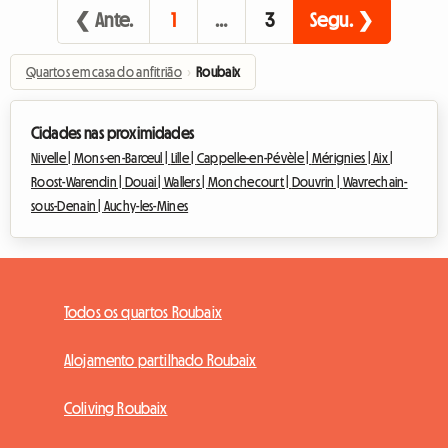
❮ Ante.
1
…
3
Segu. ❯
Quartos em casa do anfitrião
›
Roubaix
Cidades nas proximidades
Nivelle |
Mons-en-Barœul |
Lille |
Cappelle-en-Pévèle |
Mérignies |
Aix |
Roost-Warendin |
Douai |
Wallers |
Monchecourt |
Douvrin |
Wavrechain-
sous-Denain |
Auchy-les-Mines
Todos os quartos Roubaix
Alojamento partilhado Roubaix
Coliving Roubaix