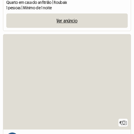
Quarto em casa do anfitrião | Roubaix
1 pessoas | Mínimo de 1 noite
Ver anúncio
4