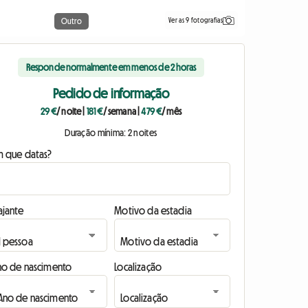
Ver as 9 fotografias
Outro
Responde normalmente em menos de 2 horas
Pedido de informação
29 €
/ noite
|
181 €
/ semana
|
479 €
/ mês
Duração mínima: 2 noites
m que datas?
ajante
Motivo da estadia
no de nascimento
Localização