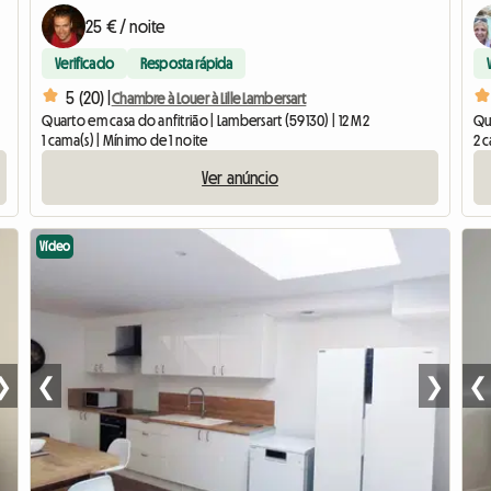
25 € / noite
Verificado
Resposta rápida
5 (20) |
Chambre à Louer à Lille Lambersart
Quarto em casa do anfitrião | Lambersart (59130) | 12 M2
Qu
1 cama(s) | Mínimo de 1 noite
2 c
Ver anúncio
Vídeo
❯
❮
❯
❮