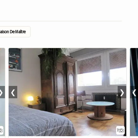
aison De Maître
❯
❮
❯
❮
7