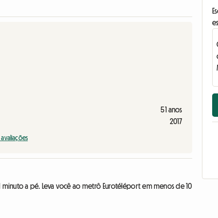
E
e
51 anos
2017
s avaliações
é, 1 minuto a pé. Leva você ao metrô Eurotéléport em menos de 10