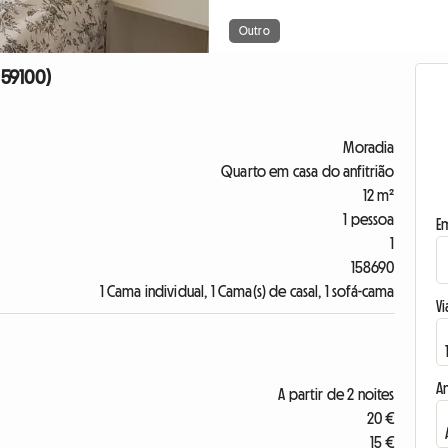
Outro
 59100)
Moradia
Quarto em casa do anfitrião
12 m²
1 pessoa
E
1
158690
1 Cama individual, 1 Cama(s) de casal, 1 sofá-cama
Vi
A
A partir de 2 noites
20 €
15 €