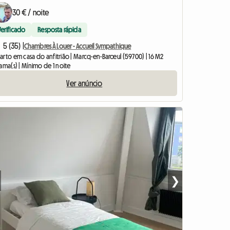
30 € / noite
Verificado
Resposta rápida
5 (35) |
Chambres À Louer - Accueil Sympathique
arto em casa do anfitrião | Marcq-en-Barœul (59700) | 16 M2
ama(s) | Mínimo de 1 noite
Ver anúncio
❯