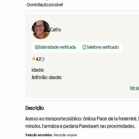
- Domiciliação possível
Cathy
Identidade verificada
Telefone verificado
4.7
(7)
Idade:
Anfitrião desde:
Ver a
Descrição
Acesso ao transporte público: ônibus Place de la Fraternit
minutos. Farmácia e padaria Planckaert nas proximidades.
Tradução automática
-
Descrição original