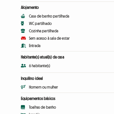
Alojamento
Casa de banho partilhada
WC partilhado
Cozinha partilhada
Sem acesso à sala de estar
Entrada
Habitante(s) atual(is) da casa
6 habitante(s)
Inquilino ideal
Homem ou mulher
Equipamentos básicos
Toalhas de banho