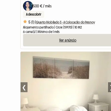
500 € / mês
A descobrir
5 (1) |
Quarto Mobilado 3 - A Colocação do Fresnoy
Alojamento partilhado | Croix (59170) | 10 M2
6 cama(s) | Mínimo de 1 mês
Ver anúncio
❮