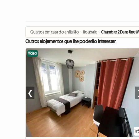
Quartos em casa do anfitrião
›
Roubaix
›
Chambre 2 Dans Une M
Outros alojamentos que lhe poderão interessar
Vídeo
❮
11