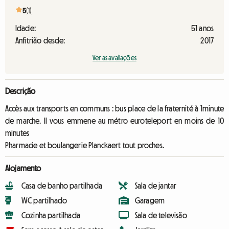
5
(1)
Idade:
51 anos
Anfitrião desde:
2017
Ver as avaliações
Descrição
Accès aux transports en communs : bus place de la fraternité à 1minute
de marche. Il vous emmene au métro euroteleport en moins de 10
minutes
Pharmacie et boulangerie Planckaert tout proches.
Alojamento
Casa de banho partilhada
Sala de jantar
WC partilhado
Garagem
Cozinha partilhada
Sala de televisão