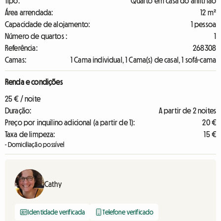
Tipo:
Quarto em casa do anfitrião
Área arrendada:
12 m²
Capacidade de alojamento:
1 pessoa
Número de quartos :
1
Referência:
268308
Camas:
1 Cama individual, 1 Cama(s) de casal, 1 sofá-cama
Renda e condições
25 € / noite
Duração:
A partir de 2 noites
Preço por inquilino adicional (a partir de 1):
20 €
Taxa de limpeza:
15 €
- Domiciliação possível
Cathy
Identidade verificada
Telefone verificado