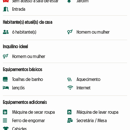
Sem acesso à sala de estar
Jardim
Entrada
Habitante(s) atual(is) da casa
6 habitante(s)
Homem ou mulher
Inquilino ideal
Homem ou mulher
Equipamentos básicos
Toalhas de banho
Aquecimento
Lençóis
Internet
Equipamentos adicionais
Máquina de secar roupa
Máquina de lavar roupa
Ferro de engomar
Secretária / Mesa
Cabides