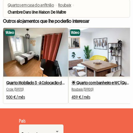
Quartos em casa do anfitrião
›
Roubaix
›
Chambre Dans Une Maison De Maître
Outros alojamentos que lhe poderão interessar
Vídeo
Vídeo
Quarto Mobilado 3 - A Colocação do Fresnoy
🌟 Quarto com banheiro e WC (Quarto 2) 🌟
Croix (59170)
Roubaix (59100)
500 € / mês
459 € / mês
País