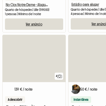
Estúdio para alugar
No Clos Notre Dame - Aluguel Lille
Quarto de hóspedes | Lille
Quarto de hóspedes | Lille (59000)
4 pessoas | Mínimo de 1 noi
1 pessoas | Mínimo de 1 noite
Ver anúnc
Ver anúncio
4
139 € / noite
50 € / noite
A descobrir
Instantânea