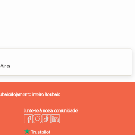
-Mines
oubaix
Alojamento inteiro Roubaix
Junte-se à nossa comunidade!