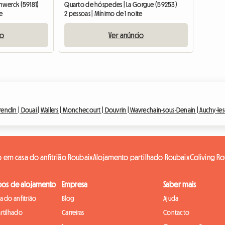
nwerck (59181)
Quarto de hóspedes | La Gorgue (59253)
te
2 pessoas | Mínimo de 1 noite
io
Ver anúncio
rendin |
Douai |
Wallers |
Monchecourt |
Douvrin |
Wavrechain-sous-Denain |
Auchy-les
 em casa do anfitrião Roubaix
Alojamento partilhado Roubaix
Coliving R
pos de alojamento
Empresa
Saber mais
 do anfitrião
Blog
Ajuda
rtilhado
Carreiras
Contacto