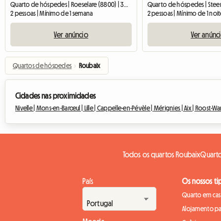
Quarto de hóspedes | Roeselare (8800) | 30 M2
Quarto de hóspedes | Stee
2 pessoas | Mínimo de 1 semana
2 pessoas | Mínimo de 1 noi
Ver anúncio
Ver anúnc
Quartos de hóspedes
›
Roubaix
Cidades nas proximidades
Nivelle |
Mons-en-Barœul |
Lille |
Cappelle-en-Pévèle |
Mérignies |
Aix |
Roost-Wa
Todos os quartos Roubaix
Quarto
País
Os nossos ti
Quarto em casa
Alojamento pa