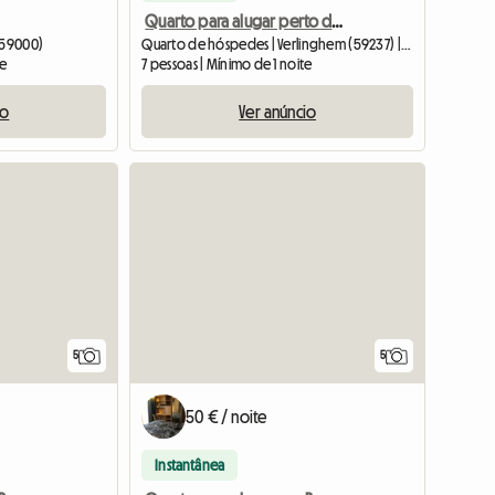
Quarto para alugar perto do Tour de France Verlinghem
 (59000)
Quarto de hóspedes | Verlinghem (59237) | 15 M2
te
7 pessoas | Mínimo de 1 noite
io
Ver anúncio
5
5
50 € / noite
Instantânea