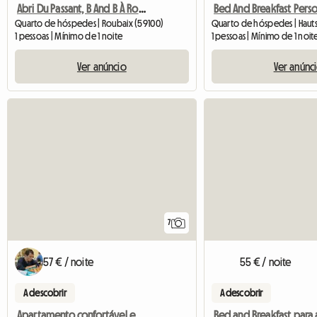
Abri Du Passant, B And B À Roubaix
Quarto de hóspedes | Roubaix (59100)
1 pessoas | Mínimo de 1 noite
1 pessoas | Mínimo de 1 noit
Ver anúncio
Ver anúnc
7
57 € / noite
55 € / noite
A descobrir
A descobrir
Apartamento confortável em Lille-Centre
Bed and Breakfast para 