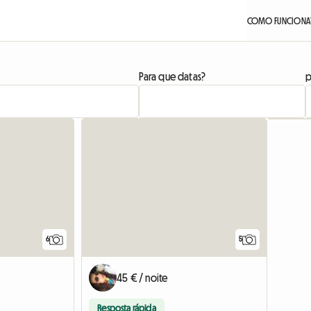
COMO FUNCIONA
Para que datas?
p
6
5
45 € / noite
Resposta rápida