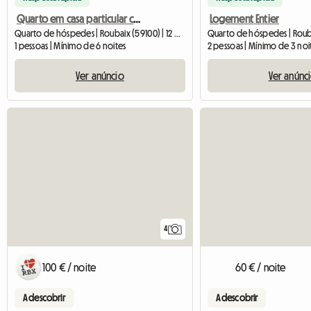
Quarto em casa particular com cama de casal
Logement Entier
Quarto de hóspedes | Roubaix (59100) | 12 M2
1 pessoas | Mínimo de 6 noites
2 pessoas | Mínimo de 3 noi
Ver anúncio
Ver anúnc
4
100 € / noite
60 € / noite
A descobrir
A descobrir