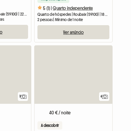
5 (1) |
Quarto independente
Quarto de hóspedes | Roubaix (59100) | 22 M2
Quarto de hóspedes | Roubaix (59100) | 18 M2
tes
2 pessoas | Mínimo de 1 noite
io
Ver anúncio
3
6
40 € / noite
A descobrir