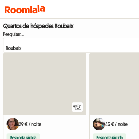
Quartos de hóspedes Roubaix
Pesquisar...
9
29 € / noite
45 € / noite
Resposta rápida
Resposta rápida