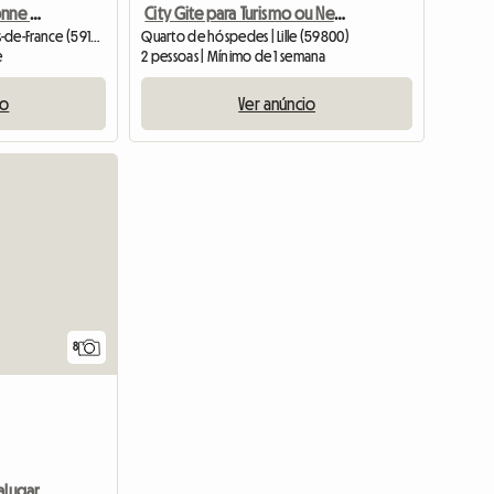
Bed And Breakfast Personne Accueillante
City Gite para Turismo ou Negócios
Quarto de hóspedes | Hauts-de-France (59170)
Quarto de hóspedes | Lille (59800)
e
2 pessoas | Mínimo de 1 semana
io
Ver anúncio
8
alugar