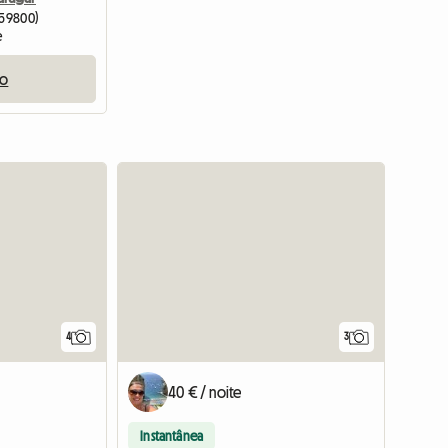
 (59800)
e
io
4
3
40 € / noite
Instantânea