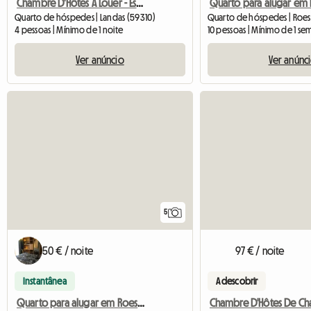
Chambre D'Hôtes À Louer - Espace Bien-Être
Quarto de hóspedes | Landas (59310)
4 pessoas | Mínimo de 1 noite
10 pessoas | Mínimo de 1 s
Ver anúncio
Ver anúnc
5
50 € / noite
97 € / noite
Instantânea
A descobrir
Quarto para alugar em Roeselare