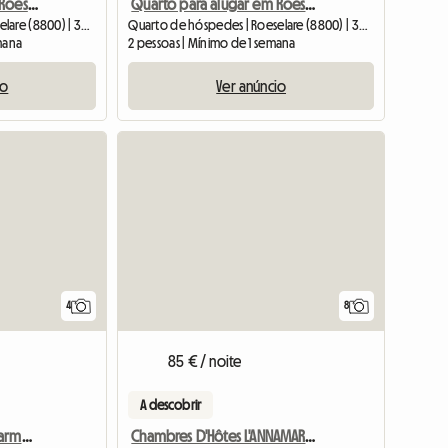
Quarto para alugar em Roeselare
Quarto para alugar em Roeselare
Quarto de hóspedes | Roeselare (8800) | 30 M2
Quarto de hóspedes | Roeselare (8800) | 30 M2
emana
2 pessoas | Mínimo de 1 semana
io
Ver anúncio
4
8
85 € / noite
A descobrir
Chambre D'Hôtes De Charme En Campagne
Chambres D'Hôtes L'ANNAMARIA