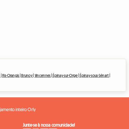
 |
Ris-Orangis |
Brunoy |
Vincennes |
Épinay-sur-Orge |
Épinay-sous-Sénart |
jamento inteiro Orly
Junte-se à nossa comunidade!