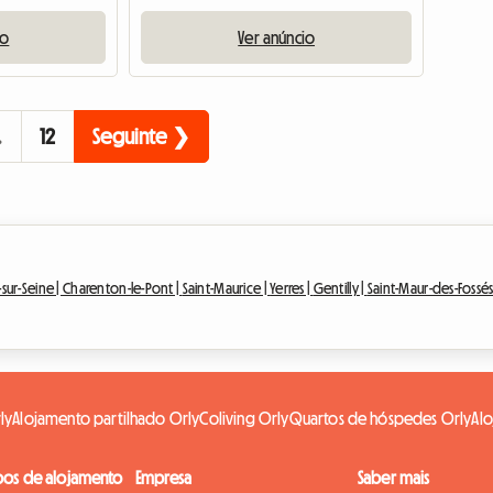
io
Ver anúncio
…
12
Seguinte ❯
-sur-Seine |
Charenton-le-Pont |
Saint-Maurice |
Yerres |
Gentilly |
Saint-Maur-des-Fossés
ly
Alojamento partilhado Orly
Coliving Orly
Quartos de hóspedes Orly
Alo
pos de alojamento
Empresa
Saber mais