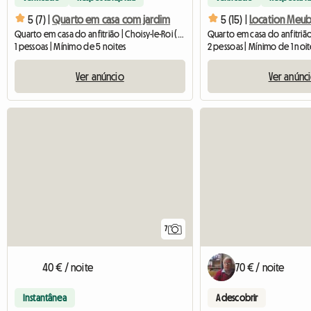
5 (7) |
Quarto em casa com jardim
5 (15) |
Quarto em casa do anfitrião | Choisy-le-Roi (94600) | 11 M2
1 pessoas | Mínimo de 5 noites
2 pessoas | Mínimo de 1 noi
Ver anúncio
Ver anúnc
7
40 € / noite
70 € / noite
Instantânea
A descobrir