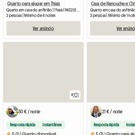
Quarto para alugar em Thiais
Casa de Nanouche e Chri
Quarto em casa do anfitrião | Thiais (94320) | 12 M2
Quarto em casa do anfitrião
2 pessoas | Mínimo de 4 noites
3 pessoas | Mínimo de 1 noi
Ver anúncio
Ver anúnc
4
30 € / noite
21 € / noite
Resposta rápida
Instantânea
Resposta rápida
Insta
5 (1) |
Quarto disponível
5 (7) |
Quarto para al