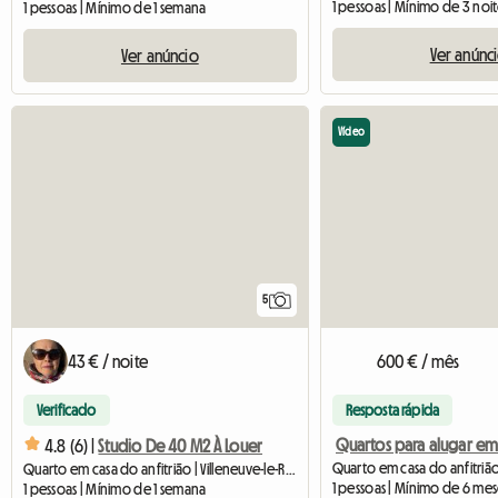
1 pessoas | Mínimo de 3 noi
1 pessoas | Mínimo de 1 semana
Ver anúnc
Ver anúncio
Vídeo
5
43 € / noite
600 € / mês
Verificado
Resposta rápida
4.8 (6) |
Studio De 40 M2 À Louer
Quarto em casa do anfitrião | Villeneuve-le-Roi (94290) | 40 M2
1 pessoas | Mínimo de 6 mes
1 pessoas | Mínimo de 1 semana