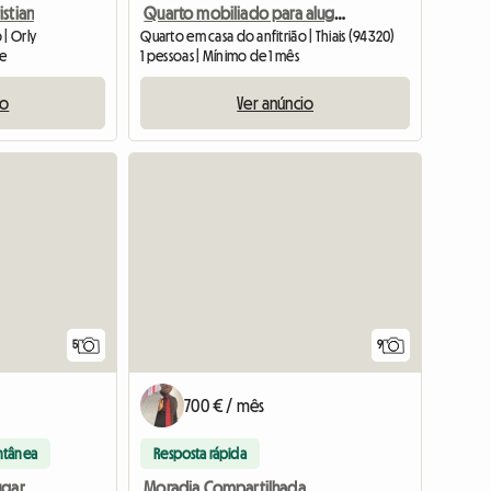
stian
Quarto mobiliado para alugar em um apartamento
 | Orly
Quarto em casa do anfitrião | Thiais (94320)
te
1 pessoas | Mínimo de 1 mês
io
Ver anúncio
5
9
700 € / mês
ntânea
Resposta rápida
Moradia Compartilhada
ugar