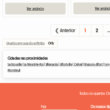
Ver anúnc
Ver anúncio
❮ Anterior
1
2
Quartos em casa do anfitrião
›
Orly
Cidades nas proximidades
Sartrouville |
Le Mesnil-le-Roi |
Villeparisis |
Alfortville |
Créteil |
Maisons-Alfort |
Ivry
Montreuil
Todos os quartos Or
País
Os nossos ti