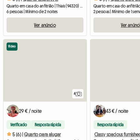
Quarto em casa do anfitrião | Thiais (94320) | 62 M2
6 pessoas | Mínimo de 2 noites
2 pessoas | Mínimo de 1 se
Ver anúncio
Ver anúnc
Vídeo
4
29 € / noite
43 € / noite
Verificado
Resposta rápida
Resposta rápida
5 (6) |
Quarto para alugar