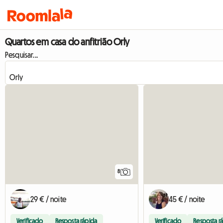
Quartos em casa do anfitrião Orly
Pesquisar...
8
29 € / noite
45 € / noite
Verificado
Resposta rápida
Verificado
Resposta r