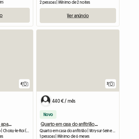
tes
2 pessoas | Mínimo de 2 noites
io
Ver anúncio
4
3
440 € / mês
Novo
Quartos para alugar em apartamento compartilhado
Quarto em casa do anfitrião - Casa - Vitry-sur-Seine -
Quarto em casa do anfitrião | Choisy-le-Roi (94600) | 11 M2
Quarto em casa do anfitrião | Vitry-sur-Seine (94400) | 10 M2
es
1 pessoas | Mínimo de 6 meses