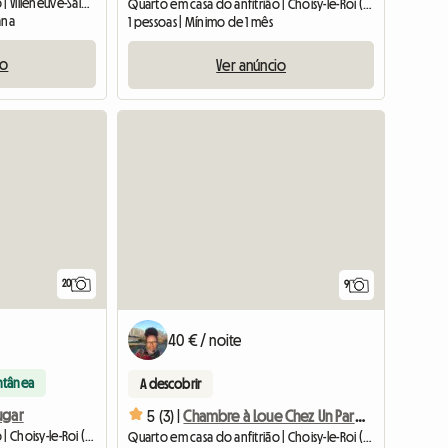
Quarto em casa do anfitrião | Villeneuve-Saint-Georges (94190) | 15 M2
Quarto em casa do anfitrião | Choisy-le-Roi (94600) | 11 M2
ana
1 pessoas | Mínimo de 1 mês
io
Ver anúncio
20
9
40 € / noite
ntânea
A descobrir
ugar
5 (3) |
Chambre à Loue Chez Un Particulier à Choisy Le Roi
Quarto em casa do anfitrião | Choisy-le-Roi (94600) | 9 M2
Quarto em casa do anfitrião | Choisy-le-Roi (94600) | 11 M2