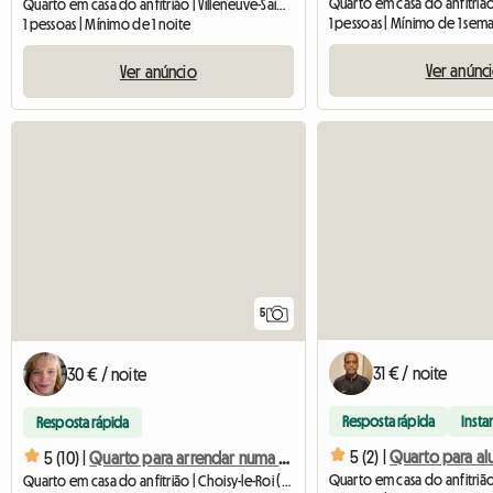
Quarto em casa do anfitrião | Villeneuve-Saint-Georges (94190) | 10 M2
1 pessoas | Mínimo de 1 sem
1 pessoas | Mínimo de 1 noite
Ver anúnc
Ver anúncio
5
31 € / noite
30 € / noite
Resposta rápida
Insta
Resposta rápida
5 (2) |
Quarto para al
5 (10) |
Quarto para arrendar numa casa perto de Paris
Quarto em casa do anfitrião | Choisy-le-Roi (94600) | 11 M2