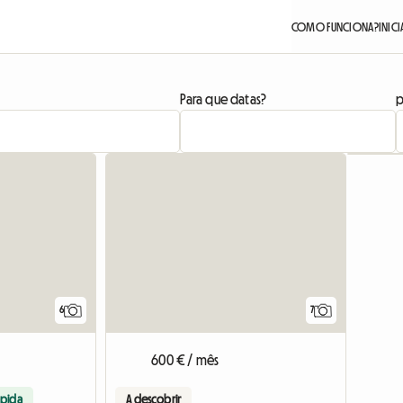
COMO FUNCIONA?
INIC
Para que datas?
p
6
7
600 € / mês
ápida
A descobrir