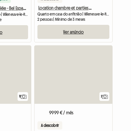
Location chambre et parties communes
Location Meublée - Bel Espace Lumineux
Quarto em casa do anfitrião | Villeneuve-le-Roi (94290) | 14 M2
Quarto em casa do anfitrião | Villeneuve-le-Roi (94390) | 45 M2
2 pessoas | Mínimo de 3 meses
te
Ver anúncio
io
12
2
9999 € / mês
A descobrir