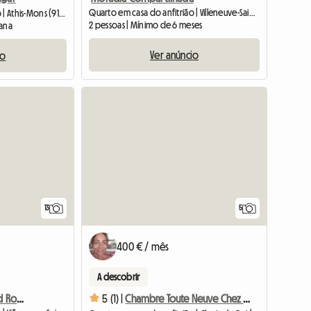
Quarto em casa do anfitrião | Villeneuve-Saint-Georges (94190) | 13 M2
Quarto em casa do anfitrião | Athis-Mons (91200) | 14 M2
2 pessoas | Mínimo de 6 meses
mana
Ver anúncio
io
13
5
400 € / mês
A descobrir
Classy spacious furnished Room
5 (1) |
Chambre Toute Neuve Chez L Habitant