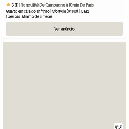
5 (1) |
Tranquilité De Campagne à 10min De Paris
Quarto em casa do anfitrião | Alfortville (94140) | 15 M2
1 pessoas | Mínimo de 3 meses
Ver anúncio
4