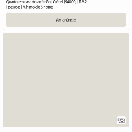
Quarto em casa do anfitrião | Créteil (94000) | 11 M2
1 pessoas | Mínimo de 3 noites
Ver anúncio
5