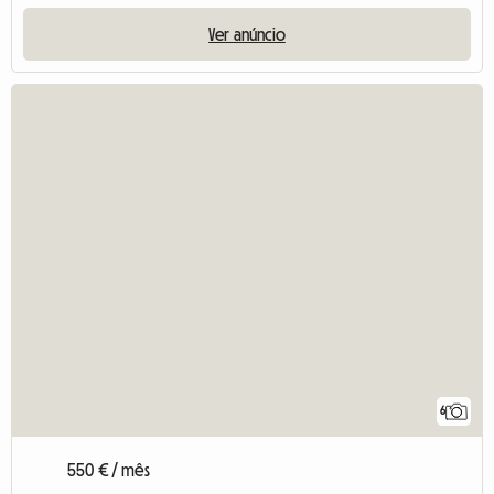
Ver anúncio
6
550 € / mês