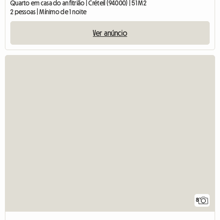
Quarto em casa do anfitrião | Créteil (94000) | 51 M2
2 pessoas | Mínimo de 1 noite
Ver anúncio
8