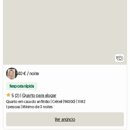
7
40 € / noite
Resposta rápida
5 (2) |
Quarto para alugar
Quarto em casa do anfitrião | Créteil (94000) | 11 M2
1 pessoas | Mínimo de 3 noites
Ver anúncio