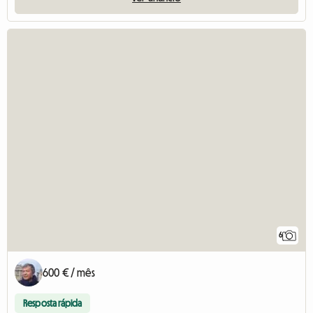
6
600 € / mês
Resposta rápida