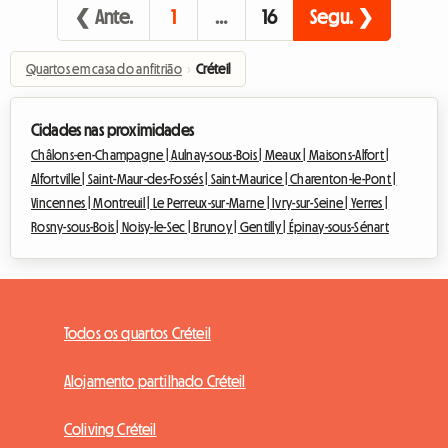
❮ Ante.
1
…
16
Segu. ❯
Quartos em casa do anfitrião
›
Créteil
Cidades nas proximidades
Châlons-en-Champagne |
Aulnay-sous-Bois |
Meaux |
Maisons-Alfort |
Alfortville |
Saint-Maur-des-Fossés |
Saint-Maurice |
Charenton-le-Pont |
Vincennes |
Montreuil |
Le Perreux-sur-Marne |
Ivry-sur-Seine |
Yerres |
Rosny-sous-Bois |
Noisy-le-Sec |
Brunoy |
Gentilly |
Épinay-sous-Sénart
Todos os quartos Créteil
Alojamento partilhado Créteil
Coliving Créteil