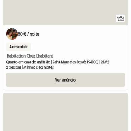
6
80 € / noite
A descobrir
Habitation Chez L'habitant
Quarto em casa do anfitrião | Saint-Maur-des-Fossés (94100) | 21 M2
2 pessoas | Mínimo de 2 noites
Ver anúncio