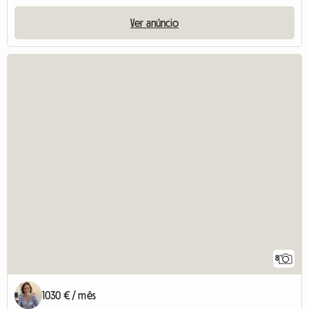
Ver anúncio
8
1030 € / mês