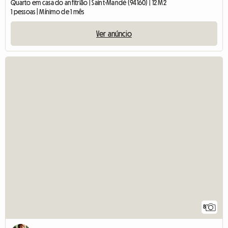
Quarto em casa do anfitrião | Saint-Mandé (94160) | 12 M2
1 pessoas | Mínimo de 1 mês
Ver anúncio
8