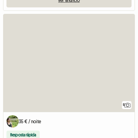
5
35 € / noite
Resposta rápida