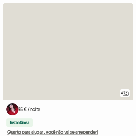
4
75 € / noite
Instantânea
Quarto para alugar , você não vai se arrepender!