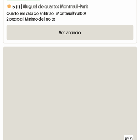
5 (1) |
Aluguel de quartos Montreuil-Paris
Quarto em casa do anfitrião | Montreuil (93100)
2 pessoas | Mínimo de 1 noite
Ver anúncio
4