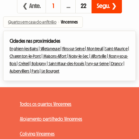
❮ Ante.
1
…
22
Segu. ❯
Quartos em casa do anfitrião
›
Vincennes
Cidades nas proximidades
Enghien-les-Bains |
Villetaneuse |
Flins-sur-Seine |
Montreuil |
Saint-Maurice |
Charenton-le-Pont |
Maisons-Alfort |
Noisy-le-Sec |
Alfortville |
Rosny-sous-
Bois |
Créteil |
Bobigny |
Saint-Maur-des-Fossés |
Ivry-sur-Seine |
Drancy |
Aubervilliers |
Paris |
Le Bourget
Todos os quartos Vincennes
Alojamento partilhado Vincennes
Coliving Vincennes