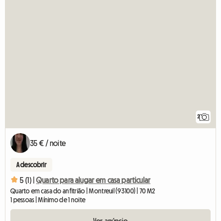
2
35 € / noite
A descobrir
5 (1) |
Quarto para alugar em casa particular
Quarto em casa do anfitrião | Montreuil (93100) | 70 M2
1 pessoas | Mínimo de 1 noite
Ver anúncio