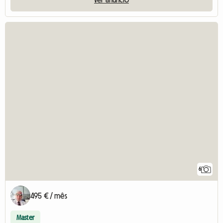
6
495 € / mês
Master