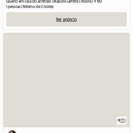
Quarto em casa do anfitrião | Maisons-Laffitte (78600) | 9 M2
1 pessoas | Mínimo de 2 noites
Ver anúncio
13