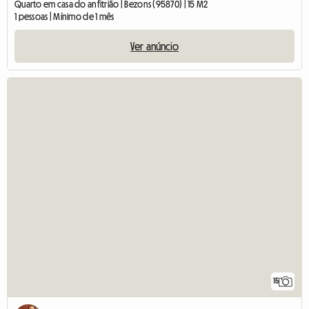
Quarto em casa do anfitrião | Bezons (95870) | 15 M2
1 pessoas | Mínimo de 1 mês
Ver anúncio
15