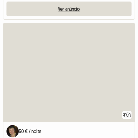
Ver anúncio
2
50 € / noite