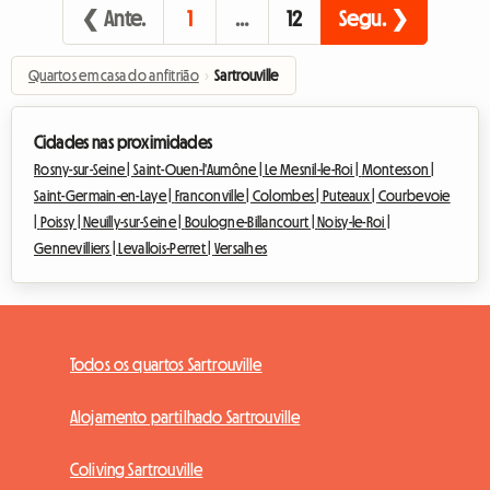
❮ Ante.
1
…
12
Segu. ❯
Quartos em casa do anfitrião
›
Sartrouville
Cidades nas proximidades
Rosny-sur-Seine |
Saint-Ouen-l'Aumône |
Le Mesnil-le-Roi |
Montesson |
Saint-Germain-en-Laye |
Franconville |
Colombes |
Puteaux |
Courbevoie
|
Poissy |
Neuilly-sur-Seine |
Boulogne-Billancourt |
Noisy-le-Roi |
Gennevilliers |
Levallois-Perret |
Versalhes
Todos os quartos Sartrouville
Alojamento partilhado Sartrouville
Coliving Sartrouville