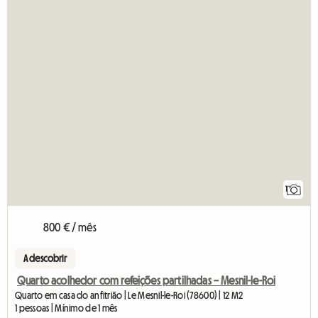
1
800 € / mês
A descobrir
Quarto acolhedor com refeições partilhadas – Mesnil-le-Roi
Quarto em casa do anfitrião | Le Mesnil-le-Roi (78600) | 12 M2
1 pessoas | Mínimo de 1 mês