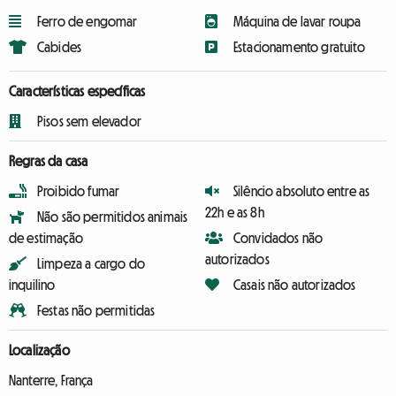
Ferro de engomar
Máquina de lavar roupa
Cabides
Estacionamento gratuito
Características específicas
Pisos sem elevador
Regras da casa
Proibido fumar
Silêncio absoluto entre as
22h e as 8h
Não são permitidos animais
de estimação
Convidados não
autorizados
Limpeza a cargo do
inquilino
Casais não autorizados
Festas não permitidas
Localização
Nanterre, França