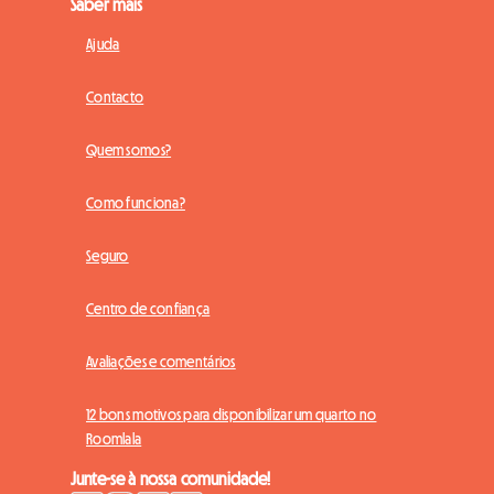
Saber mais
Ajuda
Contacto
Quem somos?
Como funciona?
Seguro
Centro de confiança
Avaliações e comentários
12 bons motivos para disponibilizar um quarto no
Roomlala
Junte-se à nossa comunidade!