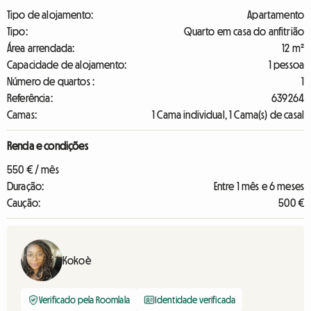
Tipo de alojamento:
Apartamento
Tipo:
Quarto em casa do anfitrião
Área arrendada:
12 m²
Capacidade de alojamento:
1 pessoa
Número de quartos :
1
Referência:
639264
Camas:
1 Cama individual, 1 Cama(s) de casal
Renda e condições
550 € / mês
Duração:
Entre 1 mês e 6 meses
Caução:
500 €
Kokoè
Verificado pela Roomlala
Identidade verificada