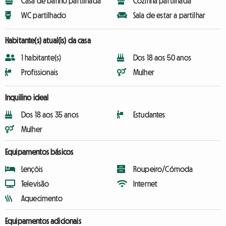
Casa de banho partilhada
Cozinha partilhada
WC partilhado
Sala de estar a partilhar
Habitante(s) atual(is) da casa
1 habitante(s)
Dos 18 aos 50 anos
Profissionais
Mulher
Inquilino ideal
Dos 18 aos 35 anos
Estudantes
Mulher
Equipamentos básicos
Lençóis
Roupeiro/Cómoda
Televisão
Internet
Aquecimento
Equipamentos adicionais