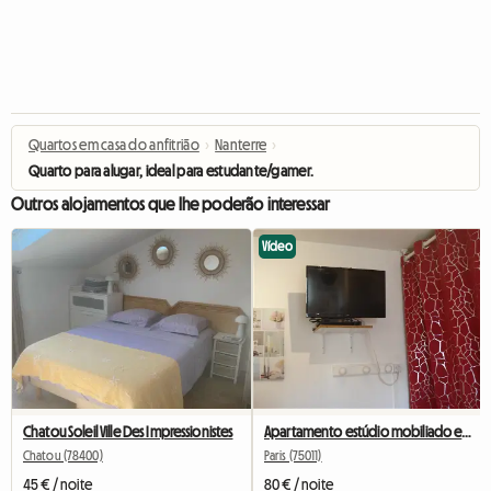
Quartos em casa do anfitrião
›
Nanterre
›
Quarto para alugar, ideal para estudante/gamer.
Outros alojamentos que lhe poderão interessar
Vídeo
Chatou Soleil Ville Des Impressionistes
Apartamento estúdio mobiliado em Bastille para estudantes, estagiários ou viajantes a negócios.
Chatou (78400)
Paris (75011)
45 € / noite
80 € / noite