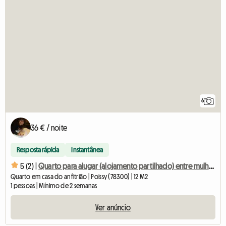
6
36 € / noite
Resposta rápida
Instantânea
5 (2) |
Quarto para alugar (alojamento partilhado) entre mulheres
Quarto em casa do anfitrião | Poissy (78300) | 12 M2
1 pessoas | Mínimo de 2 semanas
Ver anúncio