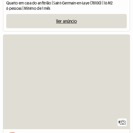
Quarto em casa do anfitrião | Saint-Germain-en-Laye (78100) | 16 M2
6 pessoas | Mínimo de 1 mês
Ver anúncio
8