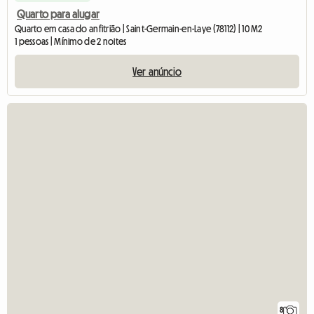
Quarto para alugar
Quarto em casa do anfitrião | Saint-Germain-en-Laye (78112) | 10 M2
1 pessoas | Mínimo de 2 noites
Ver anúncio
8