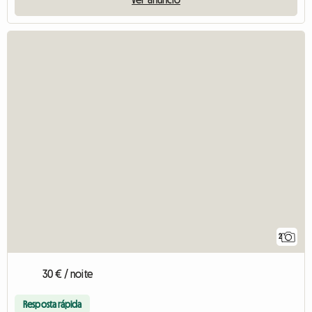
2
30 € / noite
Resposta rápida