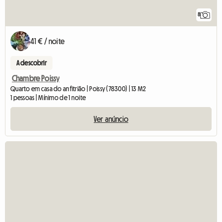
8
41 € / noite
A descobrir
Chambre Poissy
Quarto em casa do anfitrião | Poissy (78300) | 13 M2
1 pessoas | Mínimo de 1 noite
Ver anúncio