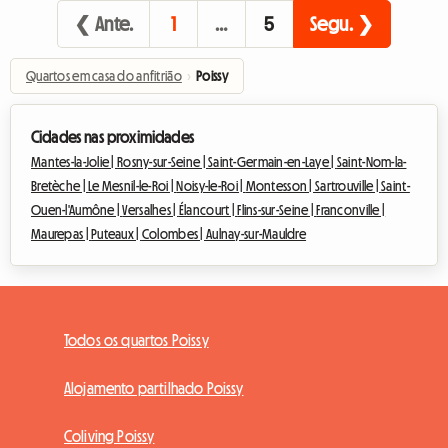
❮ Ante.
1
…
5
Segu. ❯
Quartos em casa do anfitrião
›
Poissy
Cidades nas proximidades
Mantes-la-Jolie |
Rosny-sur-Seine |
Saint-Germain-en-Laye |
Saint-Nom-la-
Bretèche |
Le Mesnil-le-Roi |
Noisy-le-Roi |
Montesson |
Sartrouville |
Saint-
Ouen-l'Aumône |
Versalhes |
Élancourt |
Flins-sur-Seine |
Franconville |
Maurepas |
Puteaux |
Colombes |
Aulnay-sur-Mauldre
Todos os quartos Poissy
Alojamento partilhado Poissy
Coliving Poissy