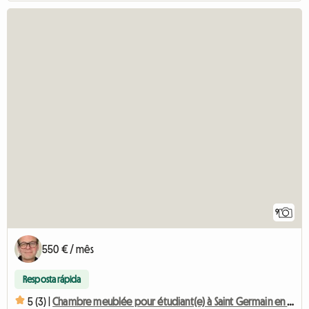
9
550 € / mês
Resposta rápida
5 (3) |
Chambre meublée pour étudiant(e) à Saint Germain en Laye