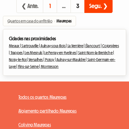
❮ Ante.
1
…
3
Segu. ❯
Quartos em casa do anfitrião
›
Maurepas
Cidades nas proximidades
Meaux |
Sartrouville |
Aulnay-sous-Bois |
La Verrière |
Élancourt |
Coignières
|
Trappes |
Les Mesnuls |
Le Perray-en-Yvelines |
Saint-Nom-la-Bretèche |
Noisy-le-Roi |
Versalhes |
Poissy |
Aulnay-sur-Mauldre |
Saint-Germain-en-
Laye |
Flins-sur-Seine |
Montesson
Todos os quartos Maurepas
Alojamento partilhado Maurepas
Coliving Maurepas