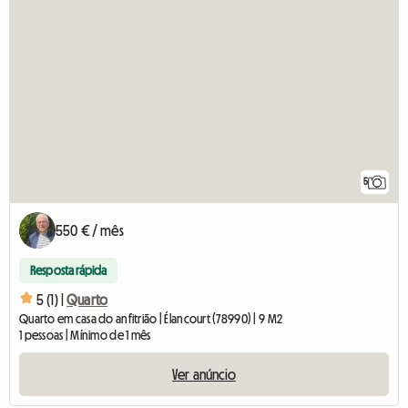
5
550 € / mês
Resposta rápida
5 (1) |
Quarto
Quarto em casa do anfitrião | Élancourt (78990) | 9 M2
1 pessoas | Mínimo de 1 mês
Ver anúncio