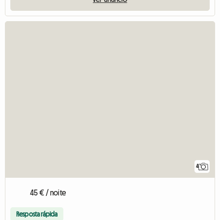
4
45 € / noite
Resposta rápida