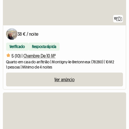
10
38 € / noite
Verificado
Resposta rápida
5 (10) |
Chambre De 10 M²
Quarto em casa do anfitrião | Montigny-le-Bretonneux (78280) | 10 M2
1 pessoas | Mínimo de 4 noites
Ver anúncio