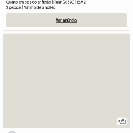
Quarto em casa do anfitrião | Plaisir (78370) | 12 M2
2 pessoas | Mínimo de 3 noites
Ver anúncio
13