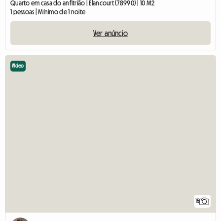
Quarto em casa do anfitrião | Élancourt (78990) | 10 M2
1 pessoas | Mínimo de 1 noite
Ver anúncio
Vídeo
15