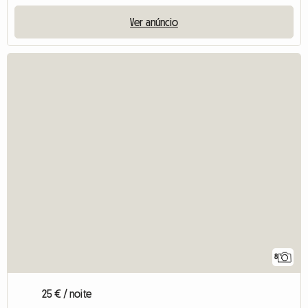
Ver anúncio
8
25 € / noite