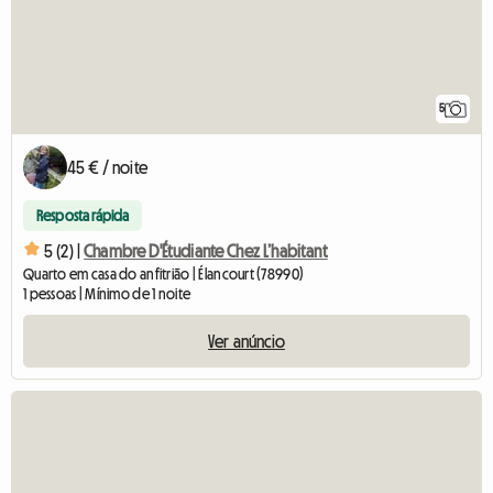
5
45 € / noite
Resposta rápida
5 (2) |
Chambre D'Étudiante Chez L’habitant
Quarto em casa do anfitrião | Élancourt (78990)
1 pessoas | Mínimo de 1 noite
Ver anúncio