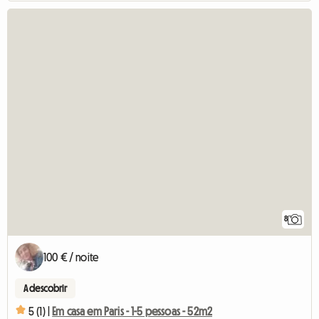
8
100 € / noite
A descobrir
5 (1) |
Em casa em Paris - 1-5 pessoas - 52m2