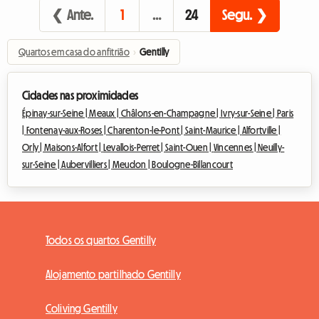
❮ Ante.
1
…
24
Segu. ❯
Quartos em casa do anfitrião
›
Gentilly
Cidades nas proximidades
Épinay-sur-Seine |
Meaux |
Châlons-en-Champagne |
Ivry-sur-Seine |
Paris
|
Fontenay-aux-Roses |
Charenton-le-Pont |
Saint-Maurice |
Alfortville |
Orly |
Maisons-Alfort |
Levallois-Perret |
Saint-Ouen |
Vincennes |
Neuilly-
sur-Seine |
Aubervilliers |
Meudon |
Boulogne-Billancourt
Todos os quartos Gentilly
Alojamento partilhado Gentilly
Coliving Gentilly