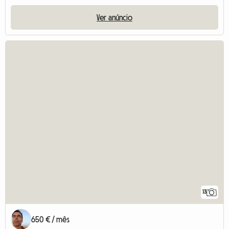
Ver anúncio
13
650 € / mês