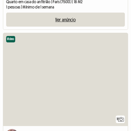
Quarto em casa do anfitrião | Paris (75013) | 18 M2
1 pessoas | Mínimo de 1 semana
Ver anúncio
Vídeo
11