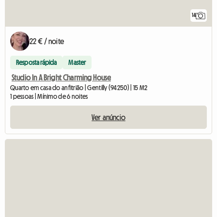
14
22 € / noite
Resposta rápida
Master
Studio In A Bright Charming House
Quarto em casa do anfitrião | Gentilly (94250) | 15 M2
1 pessoas | Mínimo de 6 noites
Ver anúncio