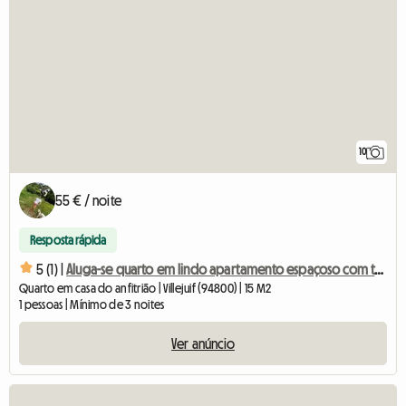
10
55 € / noite
Resposta rápida
5 (1) |
Aluga-se quarto em lindo apartamento espaçoso com terraço
Quarto em casa do anfitrião | Villejuif (94800) | 15 M2
1 pessoas | Mínimo de 3 noites
Ver anúncio