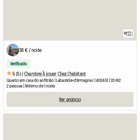
10
38 € / noite
Verificado
5 (5) |
Chambre À Louer Chez L'habitant
Quarto em casa do anfitrião | Labastide-d'Armagnac (40240) | 20 M2
2 pessoas | Mínimo de 1 noite
Ver anúncio