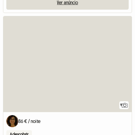
Ver anúncio
9
86 € / noite
A descobrir