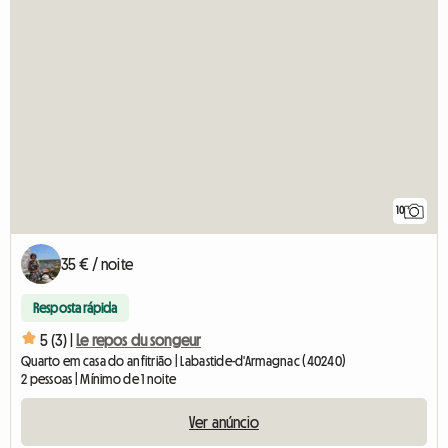
10
35 € / noite
Resposta rápida
5 (3) |
Le repos du songeur
Quarto em casa do anfitrião | Labastide-d'Armagnac (40240)
2 pessoas | Mínimo de 1 noite
Ver anúncio