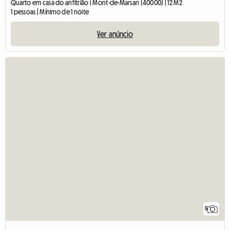
Quarto em casa do anfitrião | Mont-de-Marsan (40000) | 12 M2
1 pessoas | Mínimo de 1 noite
Ver anúncio
5