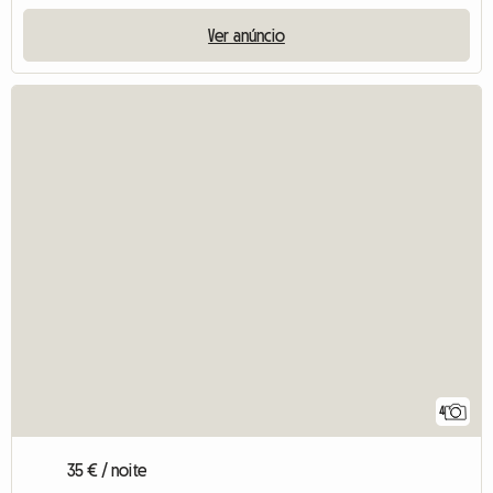
Ver anúncio
4
35 € / noite