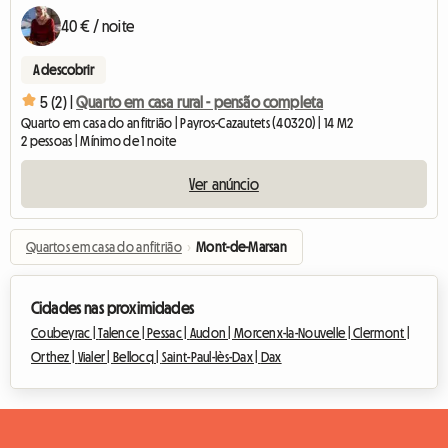
40 € / noite
A descobrir
5 (2) |
Quarto em casa rural - pensão completa
Quarto em casa do anfitrião | Payros-Cazautets (40320) | 14 M2
2 pessoas | Mínimo de 1 noite
Ver anúncio
Quartos em casa do anfitrião
›
Mont-de-Marsan
Cidades nas proximidades
Coubeyrac |
Talence |
Pessac |
Audon |
Morcenx-la-Nouvelle |
Clermont |
Orthez |
Vialer |
Bellocq |
Saint-Paul-lès-Dax |
Dax