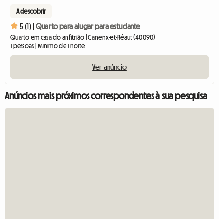
A descobrir
5 (1) |
Quarto para alugar para estudante
Quarto em casa do anfitrião | Canenx-et-Réaut (40090)
1 pessoas | Mínimo de 1 noite
Ver anúncio
Anúncios mais próximos correspondentes à sua pesquisa
Ver o