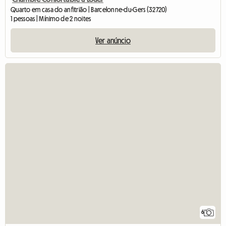
Quarto em casa do anfitrião | Barcelonne-du-Gers (32720)
1 pessoas | Mínimo de 2 noites
Ver anúncio
6