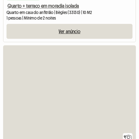
Quarto + terraço em moradia isolada
Quarto em casa do anfitrião | Bègles (33130) | 10 M2
1 pessoas | Mínimo de 2 noites
Ver anúncio
9