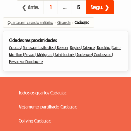
❮ Ante.
1
…
5
Segu. ❯
Quartos em casa do anfitrião
›
Gironda
›
Cadaujac
Cidades nas proximidades
Coutras |
Terrasson-Lavilledieu |
Berson |
Bègles |
Talence |
Bordéus |
Saint-
Morillon |
Pessac |
Mérignac |
Saint-Loubès |
Audenge |
Coubeyrac |
Pessac-sur-Dordogne
Todos os quartos Cadaujac
Alojamento partilhado Cadaujac
Coliving Cadaujac