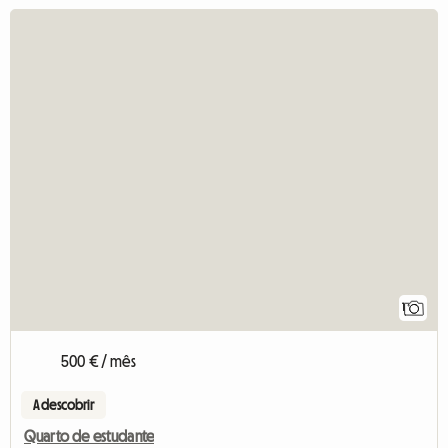
1
500 € / mês
A descobrir
Quarto de estudante