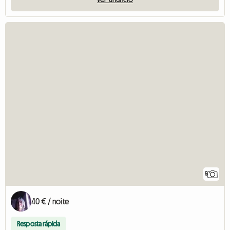
5
40 € / noite
Resposta rápida