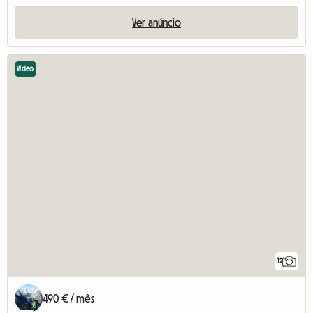
Ver anúncio
Vídeo
12
490 € / mês