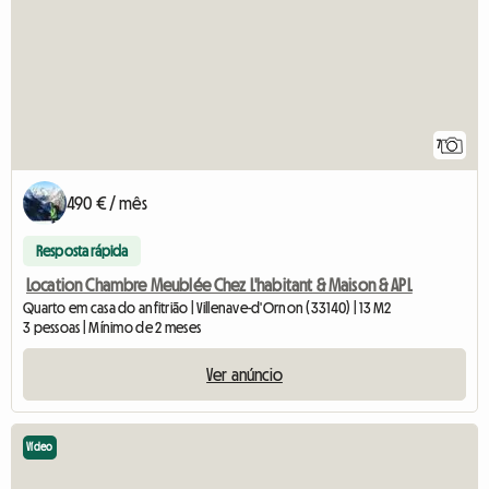
7
490 € / mês
Resposta rápida
Location Chambre Meublée Chez L'habitant & Maison & APL
Quarto em casa do anfitrião | Villenave-d'Ornon (33140) | 13 M2
3 pessoas | Mínimo de 2 meses
Ver anúncio
Vídeo