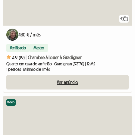
4
430 € / mês
Verificado
Master
4.9 (19) |
Chambre à Louer à Gradignan
Quarto em casa do anfitrião | Gradignan (33170) | 12 M2
1 pessoas | Mínimo de 1 mês
Ver anúncio
Vídeo