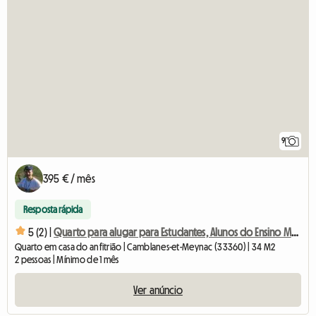
9
395 € / mês
Resposta rápida
5 (2) |
Quarto para alugar para Estudantes, Alunos do Ensino Médio, Exclusivamente
Quarto em casa do anfitrião | Camblanes-et-Meynac (33360) | 34 M2
2 pessoas | Mínimo de 1 mês
Ver anúncio