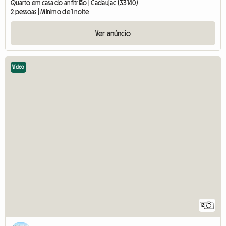
Quarto em casa do anfitrião | Cadaujac (33140)
2 pessoas | Mínimo de 1 noite
Ver anúncio
Vídeo
12