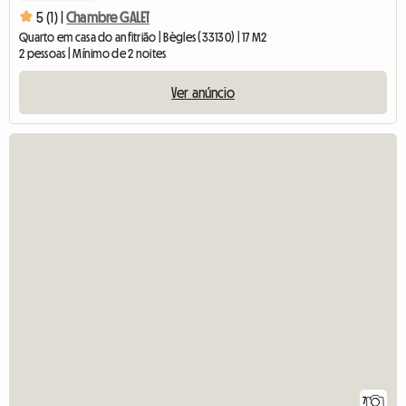
5 (1) |
Chambre GALET
Quarto em casa do anfitrião | Bègles (33130) | 17 M2
2 pessoas | Mínimo de 2 noites
Ver anúncio
7