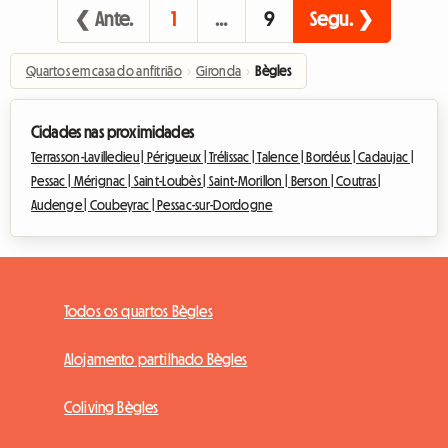
❮ Ante.
1
…
9
Segu. ❯
Quartos em casa do anfitrião
›
Gironda
›
Bègles
Cidades nas proximidades
Terrasson-Lavilledieu |
Périgueux |
Trélissac |
Talence |
Bordéus |
Cadaujac |
Pessac |
Mérignac |
Saint-Loubès |
Saint-Morillon |
Berson |
Coutras |
Audenge |
Coubeyrac |
Pessac-sur-Dordogne
Todos os quartos Bègles
Alojamento partilhado Bègles
Coliving Bègles