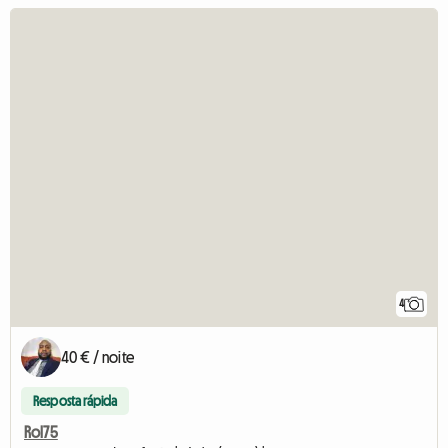
4
40 € / noite
Resposta rápida
Rol75