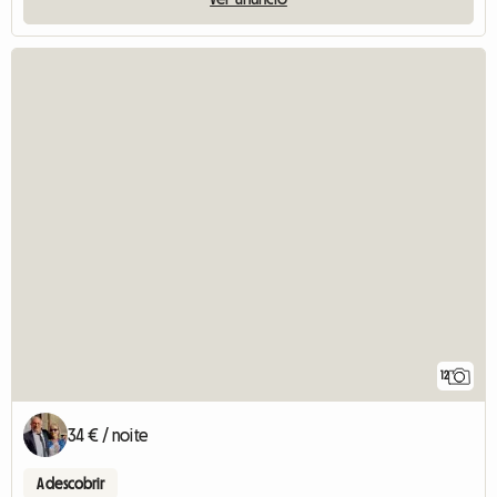
12
34 € / noite
A descobrir