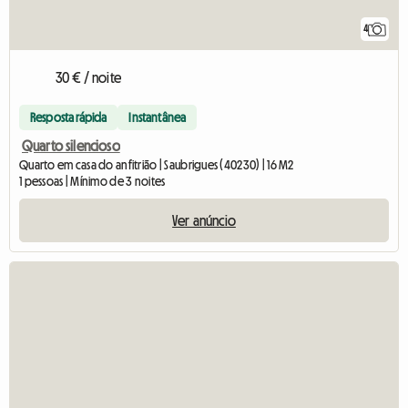
4
30 € / noite
Resposta rápida
Instantânea
Quarto silencioso
Quarto em casa do anfitrião | Saubrigues (40230) | 16 M2
1 pessoas | Mínimo de 3 noites
Ver anúncio
Ver o