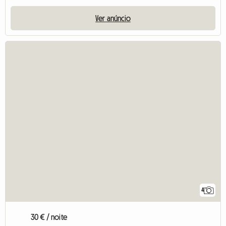
Ver anúncio
4
30 € / noite