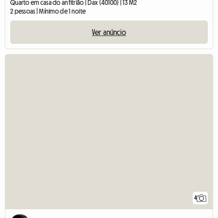
Quarto em casa do anfitrião | Dax (40100) | 13 M2
2 pessoas | Mínimo de 1 noite
Ver anúncio
4