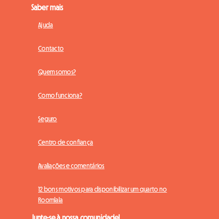
Saber mais
Ajuda
Contacto
Quem somos?
Como funciona?
Seguro
Centro de confiança
Avaliações e comentários
12 bons motivos para disponibilizar um quarto no
Roomlala
Junte-se à nossa comunidade!