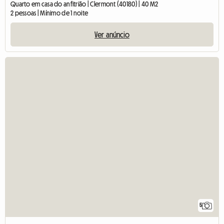
Quarto em casa do anfitrião | Clermont (40180) | 40 M2
2 pessoas | Mínimo de 1 noite
Ver anúncio
5