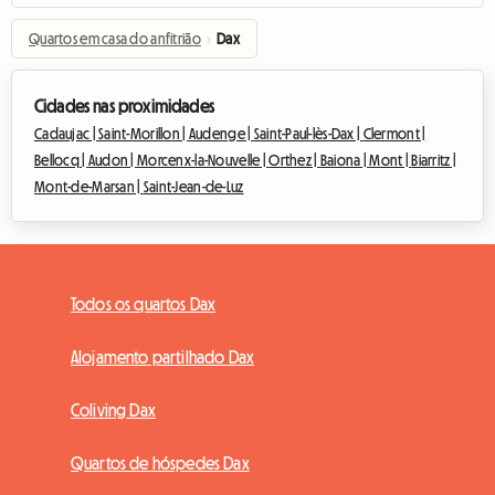
Quartos em casa do anfitrião
›
Dax
Cidades nas proximidades
Cadaujac |
Saint-Morillon |
Audenge |
Saint-Paul-lès-Dax |
Clermont |
Bellocq |
Audon |
Morcenx-la-Nouvelle |
Orthez |
Baiona |
Mont |
Biarritz |
Mont-de-Marsan |
Saint-Jean-de-Luz
Todos os quartos Dax
Alojamento partilhado Dax
Coliving Dax
Quartos de hóspedes Dax