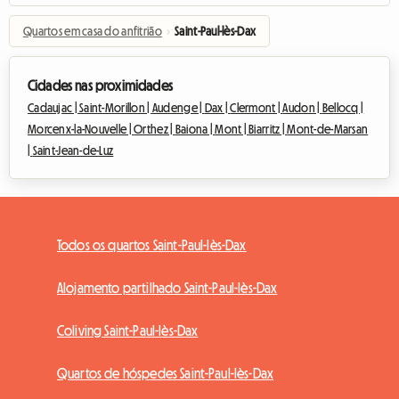
Quartos em casa do anfitrião
›
Saint-Paul-lès-Dax
Cidades nas proximidades
Cadaujac |
Saint-Morillon |
Audenge |
Dax |
Clermont |
Audon |
Bellocq |
Morcenx-la-Nouvelle |
Orthez |
Baiona |
Mont |
Biarritz |
Mont-de-Marsan
|
Saint-Jean-de-Luz
Todos os quartos Saint-Paul-lès-Dax
Alojamento partilhado Saint-Paul-lès-Dax
Coliving Saint-Paul-lès-Dax
Quartos de hóspedes Saint-Paul-lès-Dax