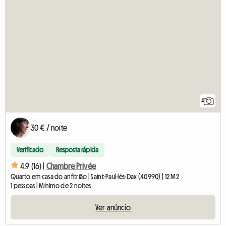
4
30 € / noite
Verificado
Resposta rápida
4.9 (16) |
Chambre Privée
Quarto em casa do anfitrião | Saint-Paul-lès-Dax (40990) | 12 M2
1 pessoas | Mínimo de 2 noites
Ver anúncio