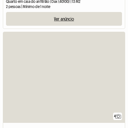
Quarto em casa do anfitrião | Dax (40100) | 13 M2
2 pessoas | Mínimo de 1 noite
Ver anúncio
4