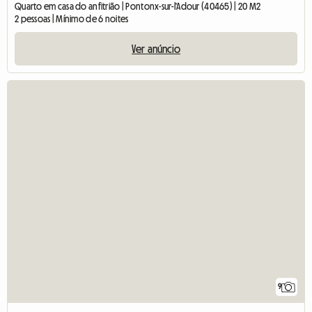
Quarto em casa do anfitrião | Pontonx-sur-l'Adour (40465) | 20 M2
2 pessoas | Mínimo de 6 noites
Ver anúncio
9