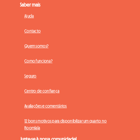
Saber mais
Ajuda
Contacto
Quem somos?
Como funciona?
Seguro
Centro de confiança
Avaliações e comentários
12 bons motivos para disponibilizar um quarto no
Roomlala
Junte-se à nossa comunidade!