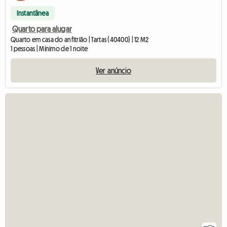
Instantânea
Quarto para alugar
Quarto em casa do anfitrião | Tartas (40400) | 12 M2
1 pessoas | Mínimo de 1 noite
Ver anúncio
Ver o