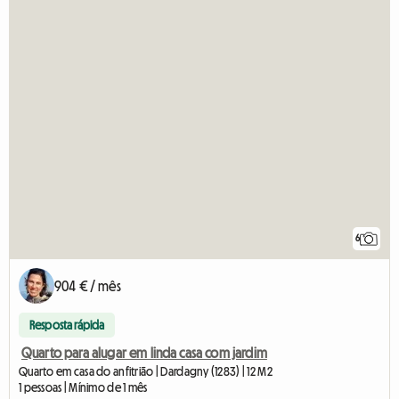
6
904 € / mês
Resposta rápida
Quarto para alugar em linda casa com jardim
Quarto em casa do anfitrião | Dardagny (1283) | 12 M2
1 pessoas | Mínimo de 1 mês