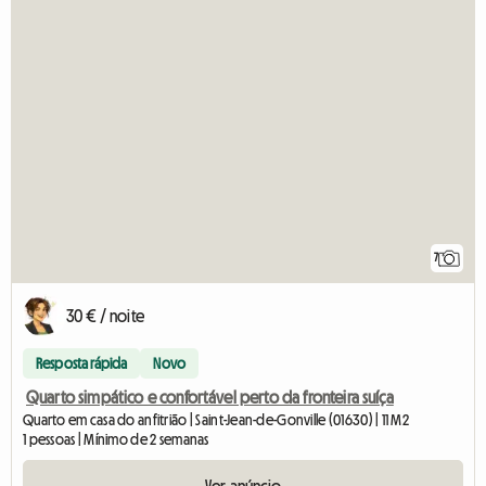
7
30 € / noite
Resposta rápida
Novo
Quarto simpático e confortável perto da fronteira suíça
Quarto em casa do anfitrião | Saint-Jean-de-Gonville (01630) | 11 M2
1 pessoas | Mínimo de 2 semanas
Ver anúncio