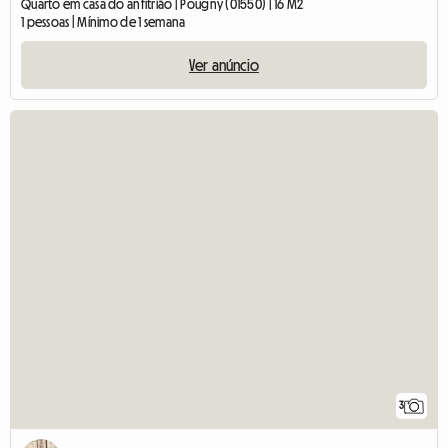
Quarto em casa do anfitrião | Pougny (01550) | 16 M2
1 pessoas | Mínimo de 1 semana
Ver anúncio
3