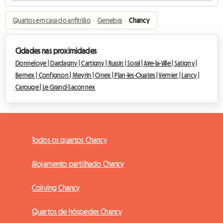
Quartos em casa do anfitrião
›
Genebra
›
Chancy
Cidades nas proximidades
Donneloye |
Dardagny |
Cartigny |
Russin |
Soral |
Aire-la-Ville |
Satigny |
Bernex |
Confignon |
Meyrin |
Onex |
Plan-les-Ouates |
Vernier |
Lancy |
Carouge |
Le Grand-Saconnex
Todos os quartos Chancy
Alojamento partilhado Chancy
Coliving Chancy
Quartos de hóspedes Chancy