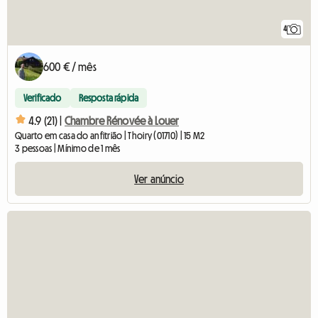
4
600 € / mês
Verificado
Resposta rápida
4.9 (21) |
Chambre Rénovée à Louer
Quarto em casa do anfitrião | Thoiry (01710) | 15 M2
3 pessoas | Mínimo de 1 mês
Ver anúncio