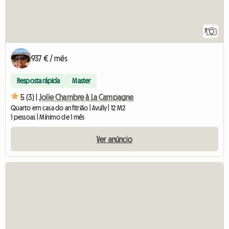
7
937 € / mês
Resposta rápida
Master
5 (3) |
Jolie Chambre à La Campagne
Quarto em casa do anfitrião | Avully | 12 M2
1 pessoas | Mínimo de 1 mês
Ver anúncio