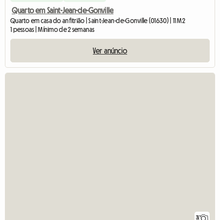
Quarto em Saint-Jean-de-Gonville
Quarto em casa do anfitrião | Saint-Jean-de-Gonville (01630) | 11 M2
1 pessoas | Mínimo de 2 semanas
Ver anúncio
3