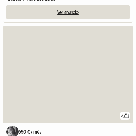
Ver anúncio
3
650 € / mês