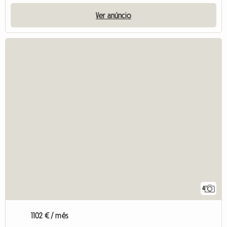
Ver anúncio
4
1102 € / mês