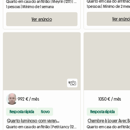
Quarto em casa do anfitrião | Meyrin (1217) | 16 M2
1 pessoas | Mínimo de 2 mes
1 pessoas | Mínimo de 1 semana
Ver anúnc
Ver anúncio
9
992 € / mês
1050 € / mês
Resposta rápida
Novo
Resposta rápida
Quarto luminoso com varanda
Quarto em casa do anfitrião | Petit-Lancy (1213) | 20 M2