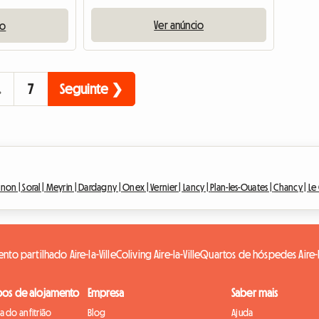
Ver anúncio
io
…
7
Seguinte ❯
gnon |
Soral |
Meyrin |
Dardagny |
Onex |
Vernier |
Lancy |
Plan-les-Ouates |
Chancy |
Le
nto partilhado Aire-la-Ville
Coliving Aire-la-Ville
Quartos de hóspedes Aire-la
pos de alojamento
Empresa
Saber mais
 do anfitrião
Blog
Ajuda