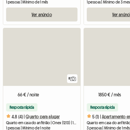
1 pessoas | Mínimo de 1 mês
1 pessoas | Mínimo de 3 mes
Ver anúncio
Ver anúnc
8
66 € / noite
1850 € / mês
Resposta rápida
Resposta rápida
4.8 (4) |
Quarto para alugar
5 (1) |
Quarto em casa do anfitrião | Onex (1213) | 16 M2
Quarto em casa do anfitrião
1 pessoas | Mínimo de 1 noite
3 pessoas | Mínimo de 1 mês