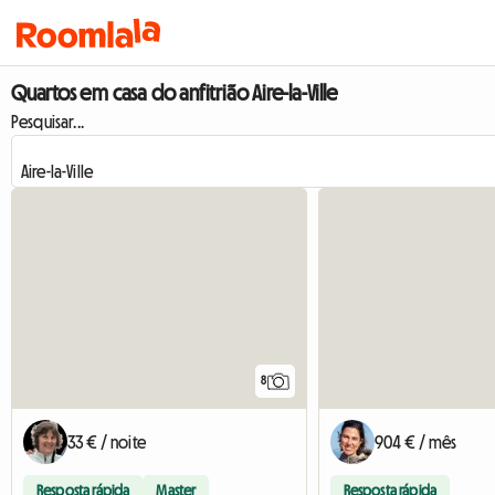
Quartos em casa do anfitrião Aire-la-Ville
Pesquisar...
8
33 € / noite
904 € / mês
Resposta rápida
Master
Resposta rápida