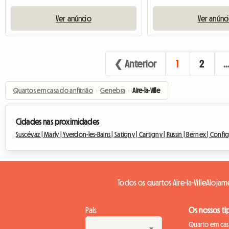
Ver anúncio
Ver anúnc
❮ Anterior
1
2
Quartos em casa do anfitrião
›
Genebra
›
Aire-la-Ville
Cidades nas proximidades
Suscévaz |
Marly |
Yverdon-les-Bains |
Satigny |
Cartigny |
Russin |
Bernex |
Confi
Todos os quartos Aire-la-Ville
Alojame
País
Os nossos ti
Quarto em casa