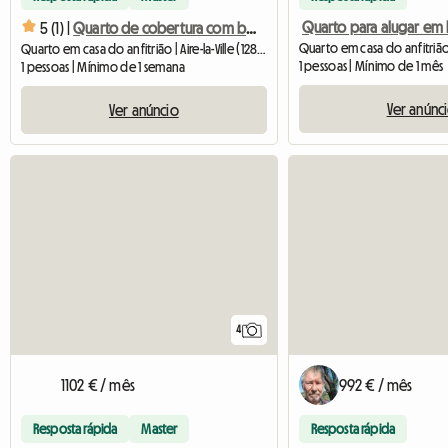
5 (1) |
Quarto de cobertura com banheiro privativo, 20 m²
Quarto em casa do anfitrião | Aire-la-Ville (1288) | 20 M2
1 pessoas | Mínimo de 1 mês
1 pessoas | Mínimo de 1 semana
Ver anúnc
Ver anúncio
4
1102 € / mês
992 € / mês
Resposta rápida
Master
Resposta rápida