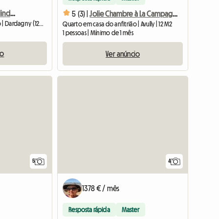
Quarto para alugar em linda casa com jardim
5 (3) |
Jolie Chambre à La Campagne
Quarto em casa do anfitrião | Dardagny (1283) | 12 M2
Quarto em casa do anfitrião | Avully | 12 M2
1 pessoas | Mínimo de 1 mês
io
Ver anúncio
5
4
1378 € / mês
Resposta rápida
Master