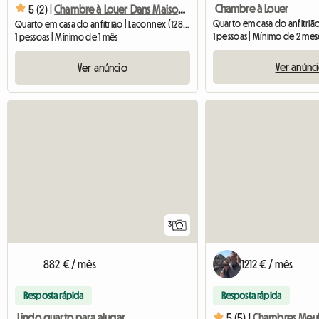
Chambre à Louer
5 (2) |
Chambre à Louer Dans Maison De Village
Quarto em casa do anfitrião | Laconnex (1287) | 23 M2
1 pessoas | Mínimo de 2 mes
1 pessoas | Mínimo de 1 mês
Ver anúnc
Ver anúncio
3
882 € / mês
1212 € / mês
Resposta rápida
Resposta rápida
Lindo quarto para alugar
5 (5) |
Chambres Meub