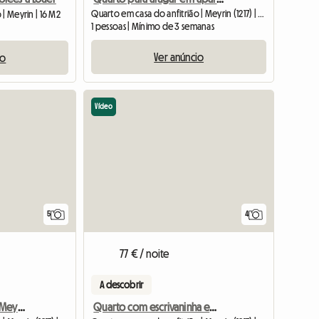
Quarto em casa do anfitrião | Meyrin (1217) | 16 M2
| Meyrin | 16 M2
1 pessoas | Mínimo de 3 semanas
Ver anúncio
io
Vídeo
5
4
77 € / noite
A descobrir
Quarto para alugar em Meyrin/Genebra
Quarto com escrivaninha em confortável apartamento de 4 cômodos