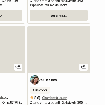
Quarto em casa do anfitrião | Meyrin (1217) | 16 M2
Quarto em casa do anfitrião | Meyrin (1217) | 20 M2
es
10 pessoas | Mínimo de 1 noite
io
Ver anúncio
5
8
850 € / mês
A descobrir
Chambre à Louer Avec Balcons, Partage Cuisine Et Salon
5 (1) |
Chambre à Louer
Quarto em casa do anfitrião | Onex (1213) | 9 M2
Quarto em casa do anfitrião | Meyrin (1217) | 16 M2