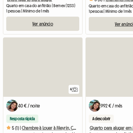
Quarto em casa do anfitrião | Bernex (1233)
Quarto em casa do anfitrião 
1 pessoas | Mínimo de 1 mês
1 pessoas | Mínimo de 1 mês
Ver anúncio
Ver anúnc
6
40 € / noite
992 € / mês
Resposta rápida
A descobrir
5 (1) |
Chambre à Louer à Meyrin, Cuisine Et Salle De Bain à Partage