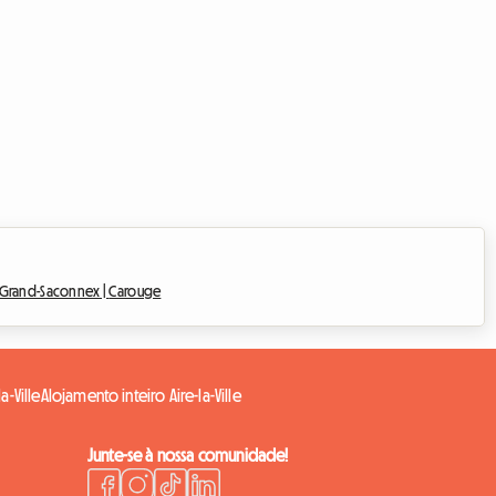
 Grand-Saconnex |
Carouge
-Ville
Alojamento inteiro Aire-la-Ville
Junte-se à nossa comunidade!