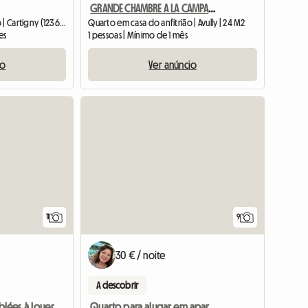
GRANDE CHAMBRE A LA CAMPAGNE
Quarto em casa do anfitrião | Cartigny (1236) | 15 M2
Quarto em casa do anfitrião | Avully | 24 M2
es
1 pessoas | Mínimo de 1 mês
io
Ver anúncio
Ver o anúnc
11
9
30 € / noite
A descobrir
Quarto para alugar em apartamento
lées à Louer