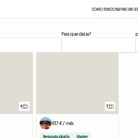
COMO FUNCIONA?
INICIAR S
Para que datas?
p
6
7
937 € / mês
Resposta rápida
Master