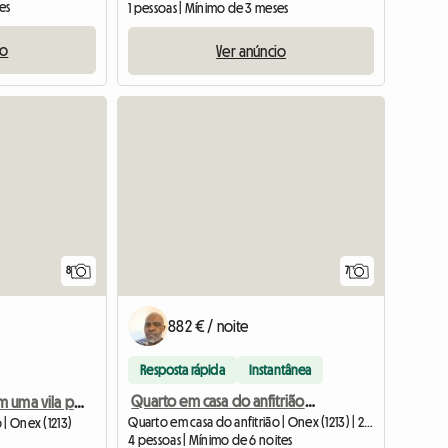
es
1 pessoas | Mínimo de 3 meses
io
Ver anúncio
8
7
882 € / noite
Resposta rápida
Instantânea
Quarto em casa do anfitrião em alojamento partilhado
Apartamento em uma vila perto de Genebra
Quarto em casa do anfitrião | Onex (1213) | 22 M2
 | Onex (1213)
4 pessoas | Mínimo de 6 noites