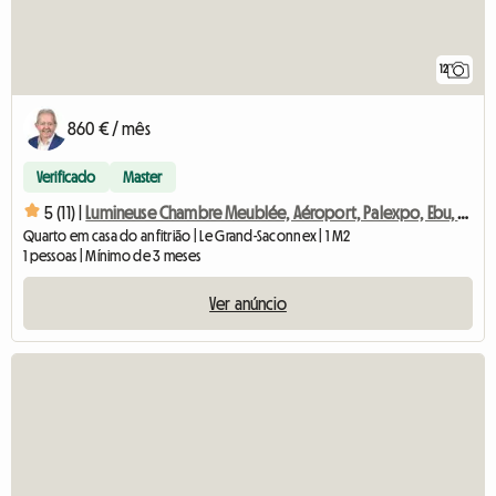
12
860 € / mês
Verificado
Master
5 (11) |
Lumineuse Chambre Meublée, Aéroport, Palexpo, Ebu, Onu, Who,
Quarto em casa do anfitrião | Le Grand-Saconnex | 1 M2
1 pessoas | Mínimo de 3 meses
Ver anúncio