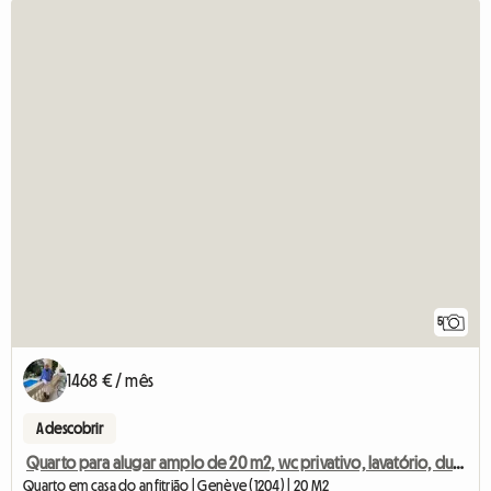
5
1468 € / mês
A descobrir
Quarto para alugar amplo de 20 m2, wc privativo, lavatório, duche
Quarto em casa do anfitrião | Genève (1204) | 20 M2