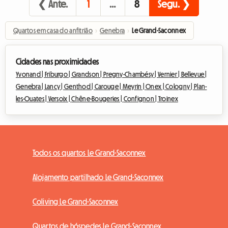
❮ Ante.
1
…
8
Segu. ❯
Quartos em casa do anfitrião
›
Genebra
›
Le Grand-Saconnex
Cidades nas proximidades
Yvonand |
Friburgo |
Grandson |
Pregny-Chambésy |
Vernier |
Bellevue |
Genebra |
Lancy |
Genthod |
Carouge |
Meyrin |
Onex |
Cologny |
Plan-
les-Ouates |
Versoix |
Chêne-Bougeries |
Confignon |
Troinex
Todos os quartos Le Grand-Saconnex
Alojamento partilhado Le Grand-Saconnex
Coliving Le Grand-Saconnex
Quartos de hóspedes Le Grand-Saconnex