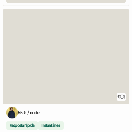
9
55 € / noite
Resposta rápida
Instantânea