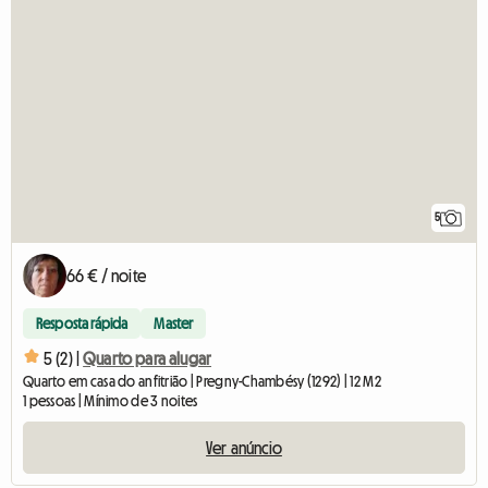
5
66 € / noite
Resposta rápida
Master
5 (2) |
Quarto para alugar
Quarto em casa do anfitrião | Pregny-Chambésy (1292) | 12 M2
1 pessoas | Mínimo de 3 noites
Ver anúncio