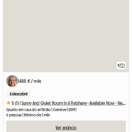
6
1488 € / mês
A descobrir
5 (1) |
Sunny And Quiet Room In A Flatshare - Available Now - Next
Quarto em casa do anfitrião | Genève (1209)
6 pessoas | Mínimo de 1 mês
Ver anúncio