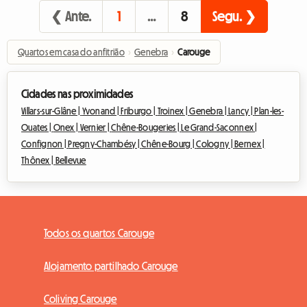
❮ Ante.
1
…
8
Segu. ❯
Quartos em casa do anfitrião
›
Genebra
›
Carouge
Cidades nas proximidades
Villars-sur-Glâne |
Yvonand |
Friburgo |
Troinex |
Genebra |
Lancy |
Plan-les-
Ouates |
Onex |
Vernier |
Chêne-Bougeries |
Le Grand-Saconnex |
Confignon |
Pregny-Chambésy |
Chêne-Bourg |
Cologny |
Bernex |
Thônex |
Bellevue
Todos os quartos Carouge
Alojamento partilhado Carouge
Coliving Carouge