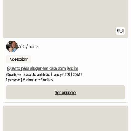
8
77 € / noite
A descobrir
Quarto para alugar em casa com jardim
Quarto em casa do anfitrião | Lancy (1212) | 20 M2
1 pessoas | Mínimo de 2 noites
Ver anúncio