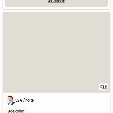
Ver anúncio
10
52 € / noite
A descobrir