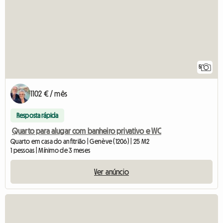
5
1102 € / mês
Resposta rápida
Quarto para alugar com banheiro privativo e WC
Quarto em casa do anfitrião | Genève (1206) | 25 M2
1 pessoas | Mínimo de 3 meses
Ver anúncio