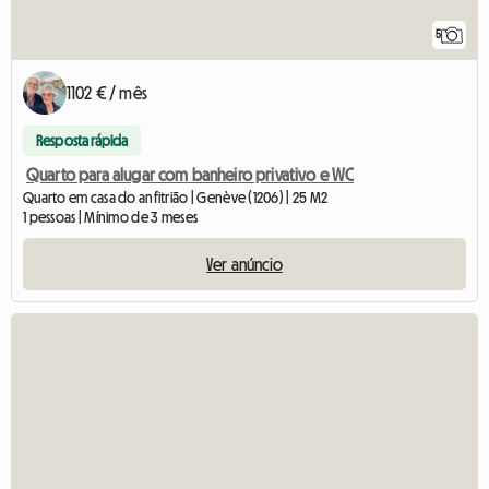
5
1102 € / mês
Resposta rápida
Quarto para alugar com banheiro privativo e WC
Quarto em casa do anfitrião | Genève (1206) | 25 M2
1 pessoas | Mínimo de 3 meses
Ver anúncio