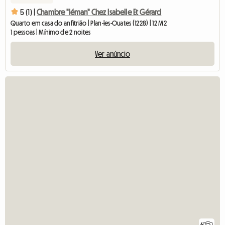
5 (1) |
Chambre "léman" Chez Isabelle Et Gérard
Quarto em casa do anfitrião | Plan-les-Ouates (1228) | 12 M2
1 pessoas | Mínimo de 2 noites
Ver anúncio
6