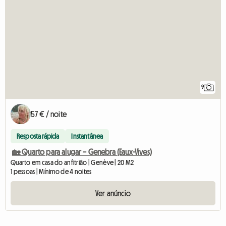
9
57 € / noite
Resposta rápida
Instantânea
🏡 Quarto para alugar – Genebra (Eaux-Vives)
Quarto em casa do anfitrião | Genève | 20 M2
1 pessoas | Mínimo de 4 noites
Ver anúncio