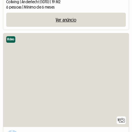
Coliving | Anderlecht (1070) | 19 M2
6 pessoas | Mínimo de 6 meses
Ver anúncio
Vídeo
11