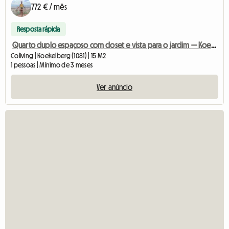
772 € / mês
Resposta rápida
Quarto duplo espaçoso com closet e vista para o jardim — Koekelber
Coliving | Koekelberg (1081) | 15 M2
1 pessoas | Mínimo de 3 meses
Ver anúncio