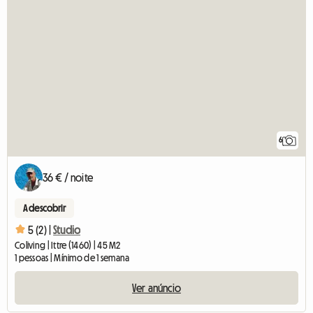
6
36 € / noite
A descobrir
5 (2) |
Studio
Coliving | Ittre (1460) | 45 M2
1 pessoas | Mínimo de 1 semana
Ver anúncio