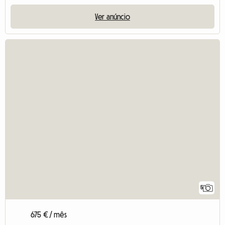
Ver anúncio
5
675 € / mês