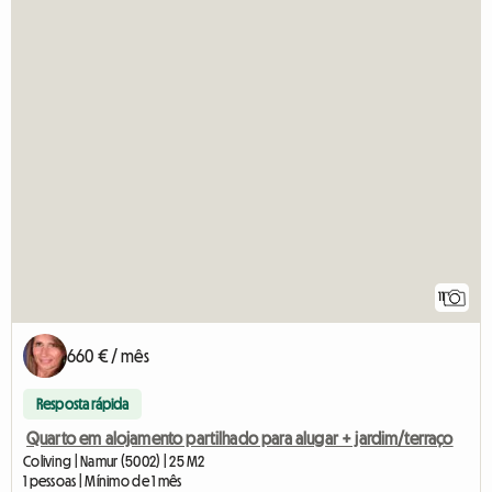
11
660 € / mês
Resposta rápida
Quarto em alojamento partilhado para alugar + jardim/terraço
Coliving | Namur (5002) | 25 M2
1 pessoas | Mínimo de 1 mês