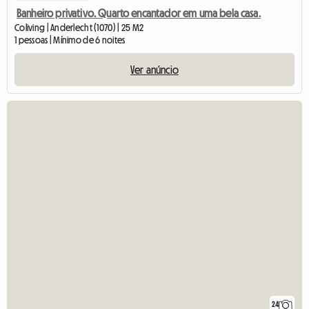
Banheiro privativo. Quarto encantador em uma bela casa.
Coliving | Anderlecht (1070) | 25 M2
1 pessoas | Mínimo de 6 noites
Ver anúncio
24