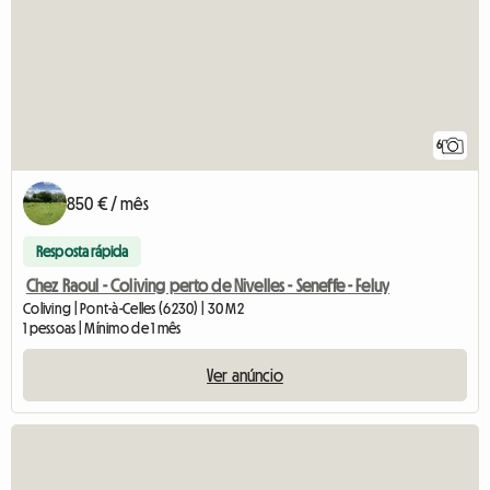
6
850 € / mês
Resposta rápida
Chez Raoul - Coliving perto de Nivelles - Seneffe - Feluy
Coliving | Pont-à-Celles (6230) | 30 M2
1 pessoas | Mínimo de 1 mês
Ver anúncio