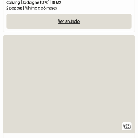
Coliving | Jodoigne (1370) | 18 M2
2 pessoas | Mínimo de 6 meses
Ver anúncio
3