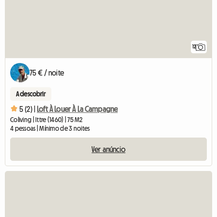
12
75 € / noite
A descobrir
5 (2) |
Loft À Louer À La Campagne
Coliving | Ittre (1460) | 75 M2
4 pessoas | Mínimo de 3 noites
Ver anúncio