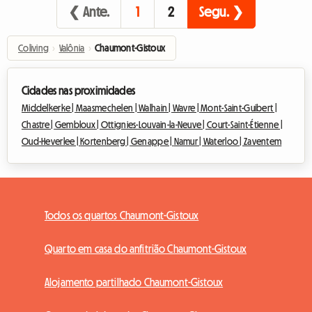
❮ Ante.
1
2
Segu. ❯
Coliving
›
Valônia
›
Chaumont-Gistoux
Cidades nas proximidades
Middelkerke |
Maasmechelen |
Walhain |
Wavre |
Mont-Saint-Guibert |
Chastre |
Gembloux |
Ottignies-Louvain-la-Neuve |
Court-Saint-Étienne |
Oud-Heverlee |
Kortenberg |
Genappe |
Namur |
Waterloo |
Zaventem
Todos os quartos Chaumont-Gistoux
Quarto em casa do anfitrião Chaumont-Gistoux
Alojamento partilhado Chaumont-Gistoux