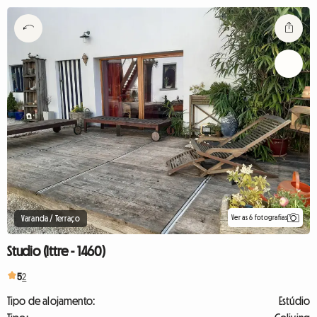
Ver as 6 fotografias
Varanda / Terraço
Studio (Ittre - 1460)
5
2
Tipo de alojamento:
Estúdio