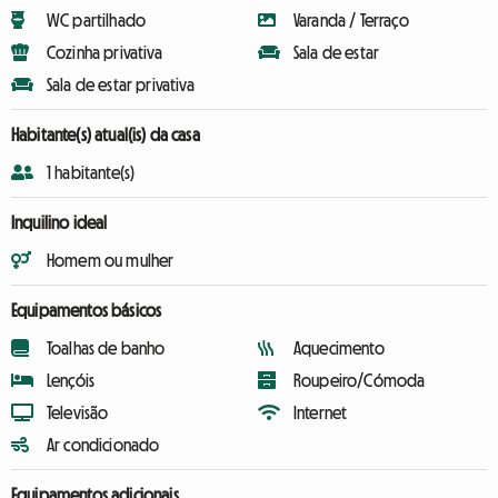
WC partilhado
Varanda / Terraço
Cozinha privativa
Sala de estar
Sala de estar privativa
Habitante(s) atual(is) da casa
1 habitante(s)
Inquilino ideal
Homem ou mulher
Equipamentos básicos
Toalhas de banho
Aquecimento
Lençóis
Roupeiro/Cómoda
Televisão
Internet
Ar condicionado
Equipamentos adicionais