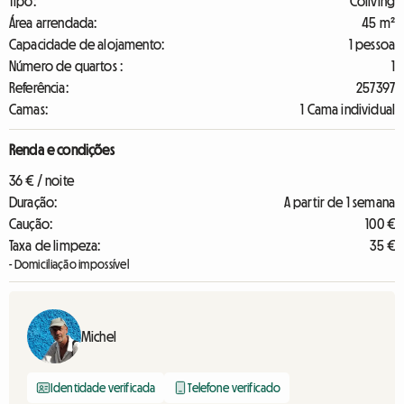
Tipo:
Coliving
Área arrendada:
45 m²
Capacidade de alojamento:
1 pessoa
Número de quartos :
1
Referência:
257397
Camas:
1 Cama individual
Renda e condições
36 € / noite
Duração:
A partir de 1 semana
Caução:
100 €
Taxa de limpeza:
35 €
- Domiciliação impossível
Michel
Identidade verificada
Telefone verificado