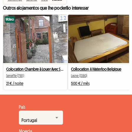
Outros alojamentos que lhe poderão interessar
Vídeo
Colocation Chambre à Louer Avec Salle De Bain Privative
Collocation A Waterloo Belgique
Seneffe (7181)
Lasne (1380)
21 € / noite
500 € / mês
País
Moeda