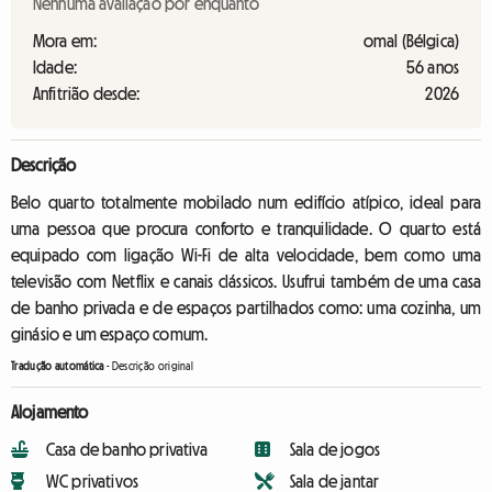
Nenhuma avaliação por enquanto
Mora em:
omal (Bélgica)
Idade:
56 anos
Anfitrião desde:
2026
Descrição
Belo quarto totalmente mobilado num edifício atípico, ideal para
uma pessoa que procura conforto e tranquilidade. O quarto está
equipado com ligação Wi-Fi de alta velocidade, bem como uma
televisão com Netflix e canais clássicos. Usufrui também de uma casa
de banho privada e de espaços partilhados como: uma cozinha, um
ginásio e um espaço comum.
Tradução automática
-
Descrição original
Alojamento
Casa de banho privativa
Sala de jogos
WC privativos
Sala de jantar