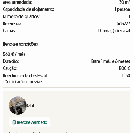
Área arrendada:
30 m²
Capacidade de alojamento:
1 pessoa
Número de quartos :
1
Referência:
665337
Camas:
1 Cama(s) de casal
Renda e condições
560 € / mês
Duração:
Entre 1 mês e 6 meses
Caução:
500 €
Hora limite de check-out:
11:30
- Domiciliação impossível
Asbl
Telefone verificado