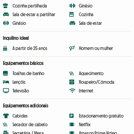
Cozinha partilhada
Ginásio
Sala de estar a partilhar
Cozinha
Ginásio
Sala de estar
Inquilino ideal
A partir de 25 anos
Homem ou mulher
Equipamentos básicos
Toalhas de banho
Aquecimento
Lençóis
Roupeiro/Cómoda
Televisão
Internet
Equipamentos adicionais
Cabides
Estacionamento gratuito
Secador de cabelo
Netflix
Secretária / Mesa
Amazon Prime Video