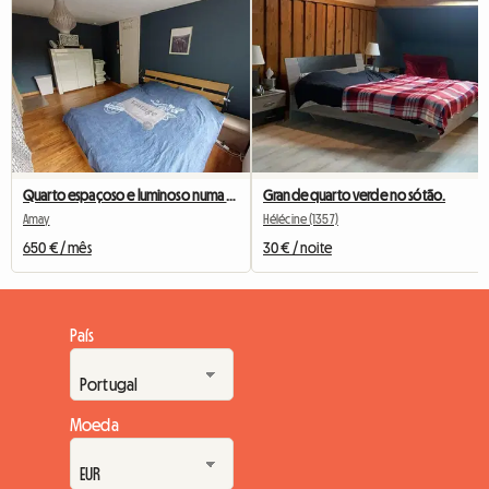
Quarto espaçoso e luminoso numa casa tranquila
Grande quarto verde no sótão.
Amay
Hélécine (1357)
650 € / mês
30 € / noite
País
Moeda