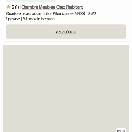
5 (1) |
Chambre Meublée Chez L'habitant
Quarto em casa do anfitrião | Villeurbanne (69100) | 18 M2
1 pessoas | Mínimo de 1 semana
Ver anúncio
12