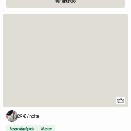
Ver anúncio
6
29 € / noite
Resposta rápida
Master