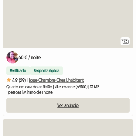
7
60 € / noite
Verificado
Resposta rápida
4.9 (29) |
Loue Chambre Chez L'habitant
Quarto em casa do anfitrião | Villeurbanne (69100) | 13 M2
1 pessoas | Mínimo de 1 noite
Ver anúncio