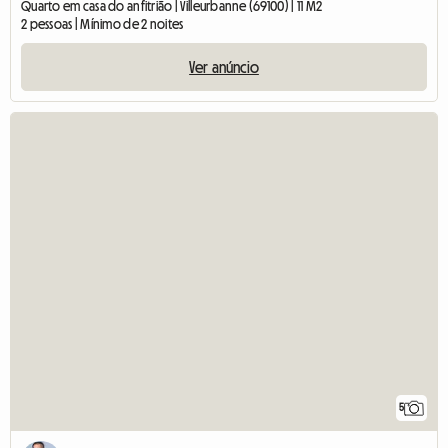
Quarto em casa do anfitrião | Villeurbanne (69100) | 11 M2
2 pessoas | Mínimo de 2 noites
Ver anúncio
5