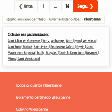
❮ Ante.
1
…
14
Segu. ❯
Quartos em casa do anfitrião
›
Auvérnia-Ródano-Alpes
›
Villeurbanne
Cidades nas proximidades
Saint-Julien-en-Genevois |
Vichy |
Archamps |
Bron |
Lyon |
Vénissieux |
Saint-Fons |
Miribel |
Saint-Priest |
Fleurieu-sur-Saône |
Feyzin |
Saint-
Maurice-de-Beynost |
Écully |
Meyzieu |
Tassin-la-Demi-Lune |
Beynost |
Mions |
Saint-Genis-Laval
Todos os quartos Villeurbanne
Alojamento partilhado Villeurbanne
Coliving Villeurbanne