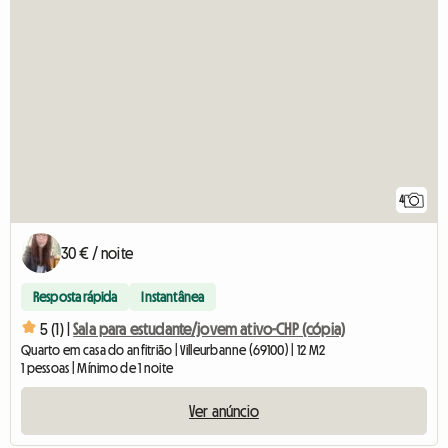
4
30 € / noite
Resposta rápida
Instantânea
5 (1) |
Sala para estudante/jovem ativo-CHP (cópia)
Quarto em casa do anfitrião | Villeurbanne (69100) | 12 M2
1 pessoas | Mínimo de 1 noite
Ver anúncio