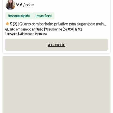
26 € / noite
Resposta rápida
Instantânea
5 (9) |
Quarto com banheiro privativo para alugar (para mulheres)
Quarto em casa do anfitrião | Villeurbanne (69100) | 12 M2
1 pessoas | Mínimo de 1 semana
Ver anúncio