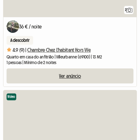
2
36 € / noite
A descobrir
4.9 (9) |
Chambre Chez L'habitant Hors We
Quarto em casa do anfitrião | Villeurbanne (69100) | 13 M2
1 pessoas | Mínimo de 2 noites
Ver anúncio
Vídeo