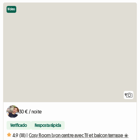
Vídeo
9
30 € / noite
Verificado
Resposta rápida
4.9 (18) |
Cosy Room Lyon centre avec TV et balcon terrasse ☀️