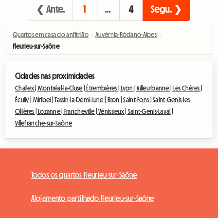
❮ Ante.
1
…
4
Segu. ❯
Quartos em casa do anfitrião
›
Auvérnia-Ródano-Alpes
›
Fleurieu-sur-Saône
Cidades nas proximidades
Challex |
Montréal-la-Cluse |
Étrembières |
Lyon |
Villeurbanne |
Les Chères |
Écully |
Miribel |
Tassin-la-Demi-Lune |
Bron |
Saint-Fons |
Saint-Genis-les-
Ollières |
Lozanne |
Francheville |
Vénissieux |
Saint-Genis-Laval |
Villefranche-sur-Saône
Todos os quartos Fleurieu-sur-Saône
Alojamento partilhado Fleurieu-sur-Saône