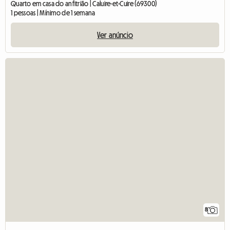
Quarto em casa do anfitrião | Caluire-et-Cuire (69300)
1 pessoas | Mínimo de 1 semana
Ver anúncio
8