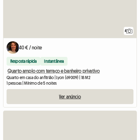
4
40 € / noite
Resposta rápida
Instantânea
Quarto amplo com terraço e banheiro privativo
Quarto em casa do anfitrião | Lyon (69009) | 18 M2
1 pessoas | Mínimo de 5 noites
Ver anúncio