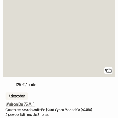
9
125 € / noite
A descobrir
Maison De 75 M ´
Quarto em casa do anfitrião | Saint-Cyr-au-Mont-d'Or (69450)
4 pessoas | Mínimo de 2 noites