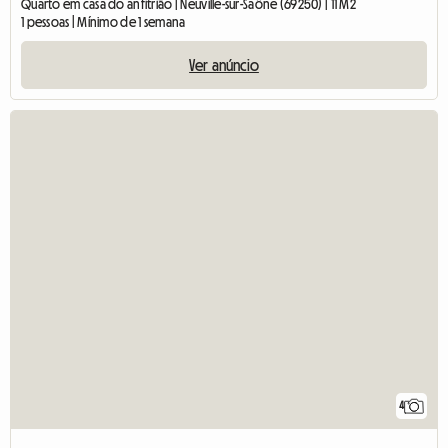
Quarto em casa do anfitrião | Neuville-sur-Saône (69250) | 11 M2
1 pessoas | Mínimo de 1 semana
Ver anúncio
4