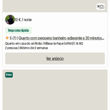
15
12 € / noite
Resposta rápida
5 (7) |
Quarto com pequeno banheiro adjacente a 20 minutos de La Doua
Quarto em casa do anfitrião | Rillieux-la-Pape (69140) | 14 M2
2 pessoas | Mínimo de 2 semanas
Ver anúncio
Vídeo