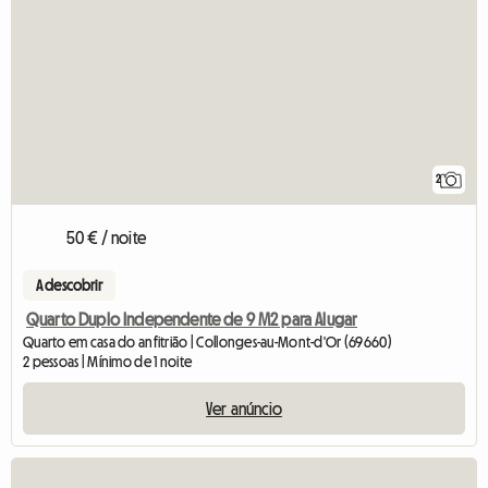
2
50 € / noite
A descobrir
Quarto Duplo Independente de 9 M2 para Alugar
Quarto em casa do anfitrião | Collonges-au-Mont-d'Or (69660)
2 pessoas | Mínimo de 1 noite
Ver anúncio