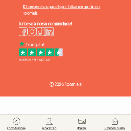
12 bons motivos para disponibilizar um quarto no
Roomlala
Junte-se à nossa comunidade!
© 2026 Roomlala
Como funciona
Iniciar sessão
Registar
+ anunciar quarto