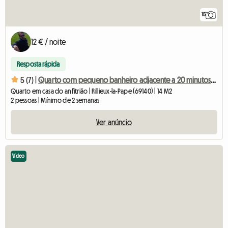
15
12 € / noite
Resposta rápida
5 (7) |
Quarto com pequeno banheiro adjacente a 20 minutos de La Doua
Quarto em casa do anfitrião | Rillieux-la-Pape (69140) | 14 M2
2 pessoas | Mínimo de 2 semanas
Ver anúncio
Vídeo