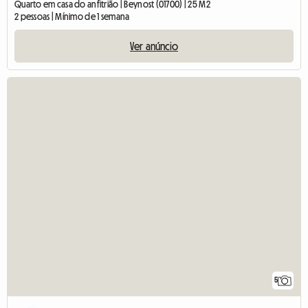
Quarto em casa do anfitrião | Beynost (01700) | 25 M2
2 pessoas | Mínimo de 1 semana
Ver anúncio
5