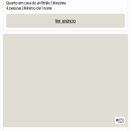
Quarto em casa do anfitrião | Meyzieu
4 pessoas | Mínimo de 1 noite
Ver anúncio
18