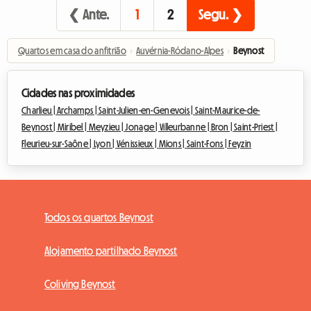
❮ Ante.
1
2
Segu. ❯
Quartos em casa do anfitrião
›
Auvérnia-Ródano-Alpes
›
Beynost
Cidades nas proximidades
Charlieu |
Archamps |
Saint-Julien-en-Genevois |
Saint-Maurice-de-
Beynost |
Miribel |
Meyzieu |
Jonage |
Villeurbanne |
Bron |
Saint-Priest |
Fleurieu-sur-Saône |
Lyon |
Vénissieux |
Mions |
Saint-Fons |
Feyzin
Todos os quartos Beynost
Alojamento partilhado Beynost
Coliving Beynost