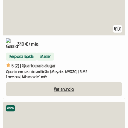
5
340 € / mês
Resposta rápida
Master
5 (2) |
Quarto para alugar
Quarto em casa do anfitrião | Meyzieu (69330) | 5 M2
1 pessoas | Mínimo de 1 mês
Ver anúncio
Vídeo