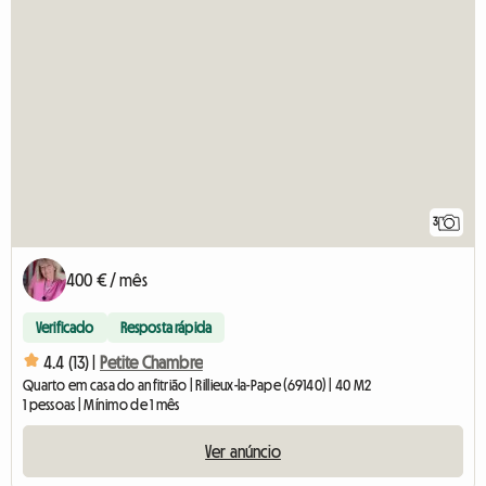
3
400 € / mês
Verificado
Resposta rápida
4.4 (13) |
Petite Chambre
Quarto em casa do anfitrião | Rillieux-la-Pape (69140) | 40 M2
1 pessoas | Mínimo de 1 mês
Ver anúncio