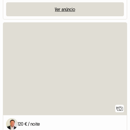
Ver anúncio
7
120 € / noite