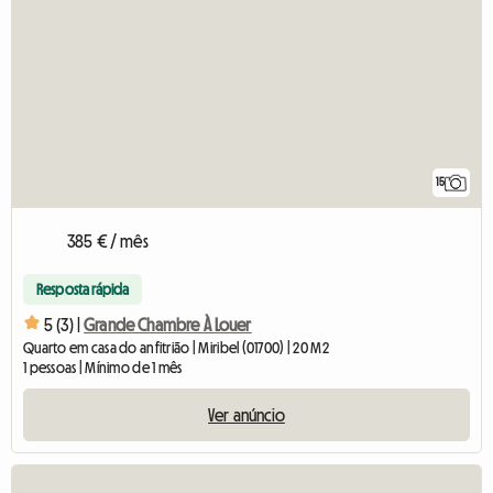
15
385 € / mês
Resposta rápida
5 (3) |
Grande Chambre À Louer
Quarto em casa do anfitrião | Miribel (01700) | 20 M2
1 pessoas | Mínimo de 1 mês
Ver anúncio