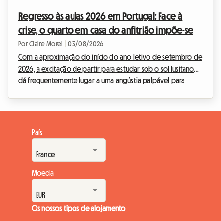
ano universitário e profissional: a manutenção de um apoio
Regresso às aulas 2026 em Portugal: Face à
governamental crucial. Na Roomlala, sabemos o quanto a
crise, o quarto em casa do anfitrião impõe-se
q...
Por Claire Morel
|
03/08/2026
Com a aproximação do início do ano letivo de setembro de
2026, a excitação de partir para estudar sob o sol lusitano
dá frequentemente lugar a uma angústia palpável para
muitas famílias. O alojamento estudantil Portugal 2026
tornou-se um verdadeiro quebra-cabeças. Entre a qualidade
de vida de Lisboa e o dinamismo do Porto, o país atrai cada
vez mais jovens, mas as infraestruturas têm dificuldade em
País
acompanhar o ritmo. Na Roomlala, acompanhamos todos os
anos milhares de estudantes na sua mobilida...
Moeda
Os nossos tipos de alojamento