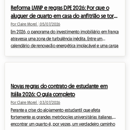
drásticas está a alterar os hábitos dos inve...
Reforma LMNP e regras DPE 2026: Por que o
aluguer de quarto em casa do anfitrião se torna
o refúgio dos proprietários
Por Claire Morel
|
05/07/2026
Em 2026, o panorama do investimento imobiliário em França
atravessa uma zona de turbulência inédita. Entre um
calendário de renovação energética implacável e uma carga
fiscal cada vez mais pesada, os proprietários que arrendam
imóveis procuram desesperadamente soluções para
rentabilizar o seu património sem irem à falência. Na
Roomlala, observamos uma tendência de fundo muito clara:
perante as restrições crescentes que pesam sobre o
Novas regras do contrato de estudante em
arrendamento mobilado clássico, o arrendamento de um
Itália 2026: O guia completo
quarto na ...
Por Claire Morel
|
03/07/2026
Perante a crise do alojamento estudantil que afeta
fortemente as grandes metrópoles universitárias italianas,
encontrar um quarto é, por vezes, um verdadeiro caminho