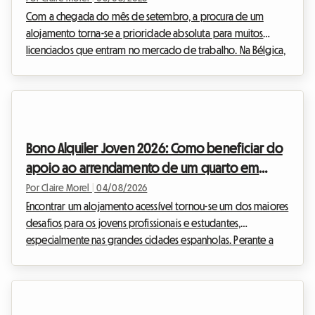
Com a chegada do mês de setembro, a procura de um
alojamento torna-se a prioridade absoluta para muitos
licenciados que entram no mercado de trabalho. Na Bélgica,
e mais particularmente no sul do país, o mercado imobiliário
está a adaptar-se a estes novos estilos de vida. O contrato
de alojamento partilhado (colocation) na Valónia 2026 está
no centro de todas as discussões, dado que redefine as
relações entre os anfitriões e os inquilinos. Na Roomlala,
Bono Alquiler Joven 2026: Como beneficiar do
sabemos que viver com outras pessoas pode, ...
apoio ao arrendamento de um quarto em
Espanha
Por Claire Morel
|
04/08/2026
Encontrar um alojamento acessível tornou-se um dos maiores
desafios para os jovens profissionais e estudantes,
especialmente nas grandes cidades espanholas. Perante a
subida contínua dos preços do imobiliário, o acesso à
independência pode, por vezes, parecer um verdadeiro
caminho de obstáculos. Felizmente, uma excelente notícia
vem iluminar o horizonte para a preparação do próximo