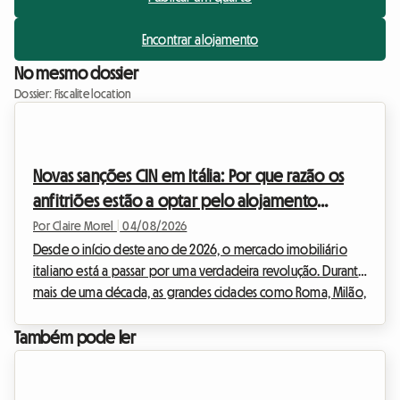
Encontrar alojamento
No mesmo dossier
Dossier: Fiscalite location
Novas sanções CIN em Itália: Por que razão os
anfitriões estão a optar pelo alojamento
partilhado em 2026
Por Claire Morel
|
04/08/2026
Desde o início deste ano de 2026, o mercado imobiliário
italiano está a passar por uma verdadeira revolução. Durante
mais de uma década, as grandes cidades como Roma, Milão,
Florença ou Bolonha foram submersas pelo frenesim dos
alojamentos turísticos. Contudo, perante a urgência da crise
Também pode ler
da habitação e a necessidade de regular um setor que se
tornou incontrolável, o governo italiano decidiu agir com
firmeza. A entrada em vigor de novas regulamentações