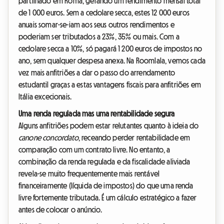
partilhado em Roma, gerando um rendimento mensal total
de 1 000 euros. Sem a cedolare secca, estes 12 000 euros
anuais somar-se-iam aos seus outros rendimentos e
poderiam ser tributados a 23%, 35% ou mais. Com a
cedolare secca a 10%, só pagará 1 200 euros de impostos no
ano, sem qualquer despesa anexa. Na Roomlala, vemos cada
vez mais anfitriões a dar o passo do arrendamento
estudantil graças a estas vantagens fiscais para anfitriões em
Itália excecionais.
Uma renda regulada mas uma rentabilidade segura
Alguns anfitriões podem estar relutantes quanto à ideia do
canone concordato
, receando perder rentabilidade em
comparação com um contrato livre. No entanto, a
combinação da renda regulada e da fiscalidade aliviada
revela-se muito frequentemente mais rentável
financeiramente (líquida de impostos) do que uma renda
livre fortemente tributada. É um cálculo estratégico a fazer
antes de colocar o anúncio.