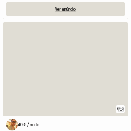
Ver anúncio
6
40 € / noite