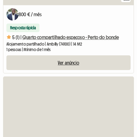
800 € / mês
Resposta rápida
5 (1) |
Quarto compartilhado espaçoso - Perto do bonde
Alojamento partilhado | Ambilly (74100) | 14 M2
1 pessoas | Mínimo de 1 mês
Ver anúncio