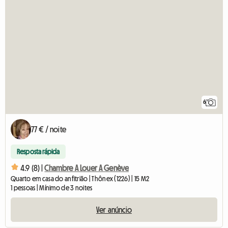
6
77 € / noite
Resposta rápida
4.9 (8) |
Chambre A Louer A Genève
Quarto em casa do anfitrião | Thônex (1226) | 15 M2
1 pessoas | Mínimo de 3 noites
Ver anúncio