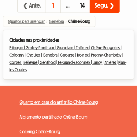
❮ Ante.
1
…
14
Segu. ❯
Quartos para arrendar
›
Genebra
›
Chêne-Bourg
Cidades nas proximidades
Friburgo |
Grolley-Ponthaux |
Grandson |
Thônex |
Chêne-Bougeries |
Cologny |
Choulex |
Genebra |
Carouge |
Troinex |
Pregny-Chambésy |
Corsier |
Bellevue |
Genthod |
Le Grand-Saconnex |
Lancy |
Anières |
Plan-
les-Ouates
Quarto em casa do anfitrião Chêne-Bourg
Alojamento partilhado Chêne-Bourg
Coliving Chêne-Bourg