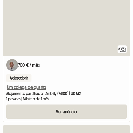
8
700 € / mês
A descobrir
Um colega de quarto
Alojamento partilhado | Ambilly (74100) | 30 M2
1 pessoas | Mínimo de 1 mês
Ver anúncio