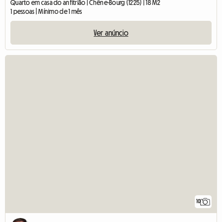
Quarto em casa do anfitrião | Chêne-Bourg (1225) | 18 M2
1 pessoas | Mínimo de 1 mês
Ver anúncio
10