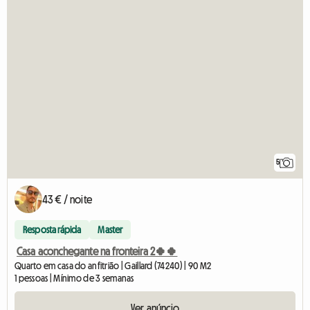
5
43 € / noite
Resposta rápida
Master
Casa aconchegante na fronteira 2🍀🍀
Quarto em casa do anfitrião | Gaillard (74240) | 90 M2
1 pessoas | Mínimo de 3 semanas
Ver anúncio