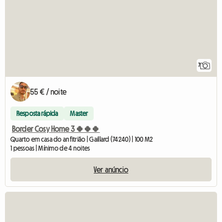
7
55 € / noite
Resposta rápida
Master
Border Cosy Home 3 🍀🍀🍀
Quarto em casa do anfitrião | Gaillard (74240) | 100 M2
1 pessoas | Mínimo de 4 noites
Ver anúncio