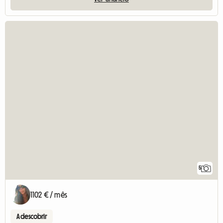
5
1102 € / mês
A descobrir