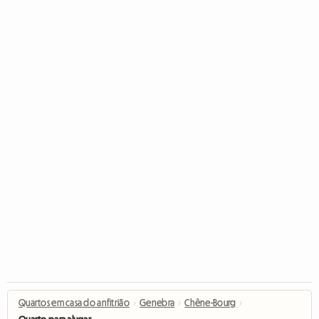
Quartos em casa do anfitrião
›
Genebra
›
Chêne-Bourg
›