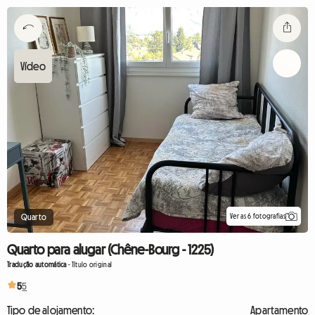
Ver as 6 fotografias
Quarto
Quarto para alugar (Chêne-Bourg - 1225)
Tradução automática
-
Título original
5
5
Tipo de alojamento:
Apartamento