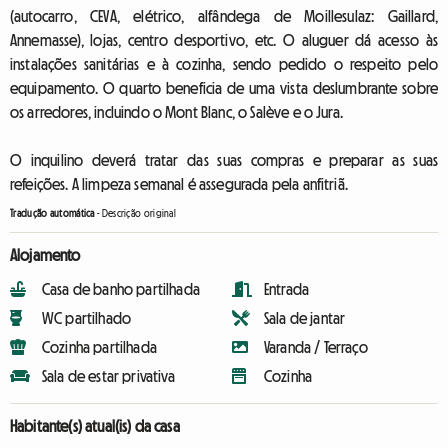
(autocarro, CEVA, elétrico, alfândega de Moillesulaz: Gaillard,
Annemasse), lojas, centro desportivo, etc. O aluguer dá acesso às
instalações sanitárias e à cozinha, sendo pedido o respeito pelo
equipamento. O quarto beneficia de uma vista deslumbrante sobre
os arredores, incluindo o Mont Blanc, o Salève e o Jura.
O inquilino deverá tratar das suas compras e preparar as suas
refeições. A limpeza semanal é assegurada pela anfitriã.
Tradução automática
-
Descrição original
Alojamento
Casa de banho partilhada
Entrada
WC partilhado
Sala de jantar
Cozinha partilhada
Varanda / Terraço
Sala de estar privativa
Cozinha
Habitante(s) atual(is) da casa