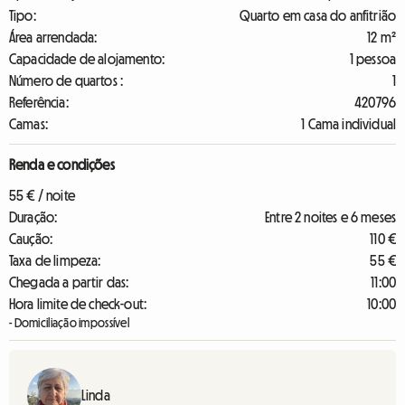
Tipo:
Quarto em casa do anfitrião
Área arrendada:
12 m²
Capacidade de alojamento:
1 pessoa
Número de quartos :
1
Referência:
420796
Camas:
1 Cama individual
Renda e condições
55 € / noite
Duração:
Entre 2 noites e 6 meses
Caução:
110 €
Taxa de limpeza:
55 €
Chegada a partir das:
11:00
Hora limite de check-out:
10:00
- Domiciliação impossível
Linda