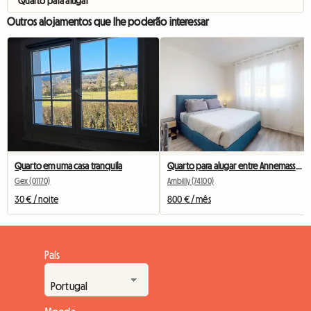
Quarto para alugar
Outros alojamentos que lhe poderão interessar
Quarto em uma casa tranquila
Quarto para alugar entre Annemasse e Genebra
Gex (01170)
Ambilly (74100)
30 € / noite
800 € / mês
País