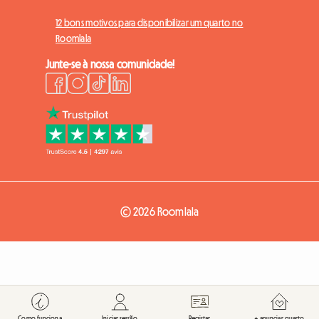
12 bons motivos para disponibilizar um quarto no
Roomlala
Junte-se à nossa comunidade!
© 2026 Roomlala
Como funciona
Iniciar sessão
Registar
+ anunciar quarto