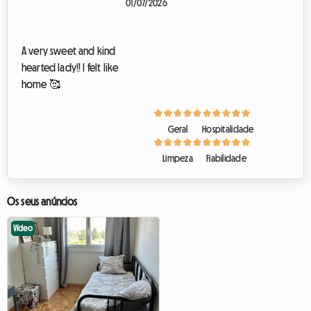
01/07/2026
C
h
a
A very sweet and kind
m
hearted lady!! I felt like
b
r
home 🥰
e
à
l
o
Geral
Hospitalidade
u
e
Limpeza
Fiabilidade
r
Os seus anúncios
Vídeo