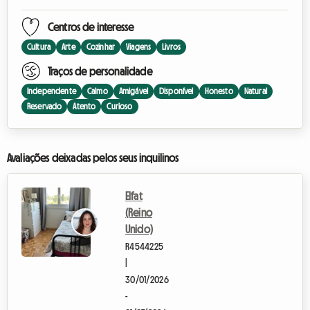
Centros de interesse
Cultura
Arte
Cozinhar
Viagens
Livros
Traços de personalidade
Independente
Calmo
Amigável
Disponível
Honesto
Natural
Reservado
Atento
Curioso
Avaliações deixadas pelos seus inquilinos
Elfat
(Reino
Unido)
R4544225
|
30/01/2026
-