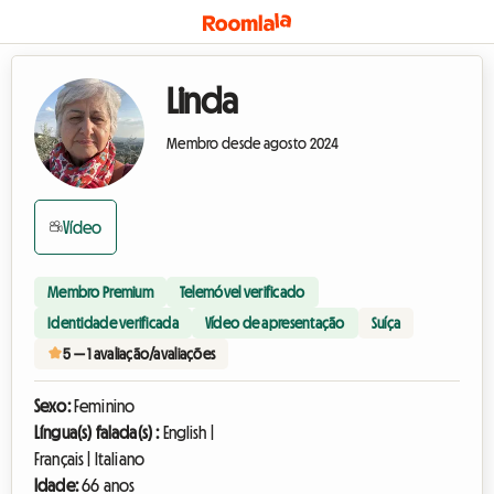
Linda
Membro desde agosto 2024
Vídeo
Membro Premium
Telemóvel verificado
Identidade verificada
Vídeo de apresentação
Suíça
5 — 1 avaliação/avaliações
Sexo:
Feminino
Língua(s) falada(s) :
English |
Français | Italiano
Idade:
66 anos