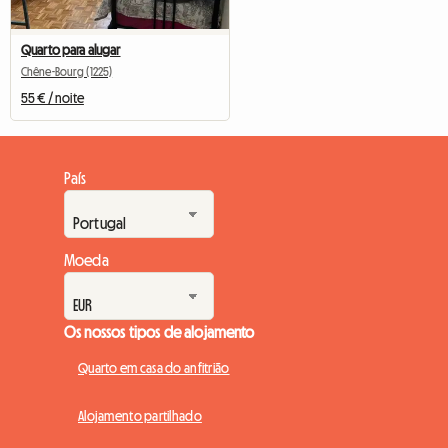
Quarto para alugar
Chêne-Bourg (1225)
55 € / noite
País
Moeda
Os nossos tipos de alojamento
Quarto em casa do anfitrião
Alojamento partilhado