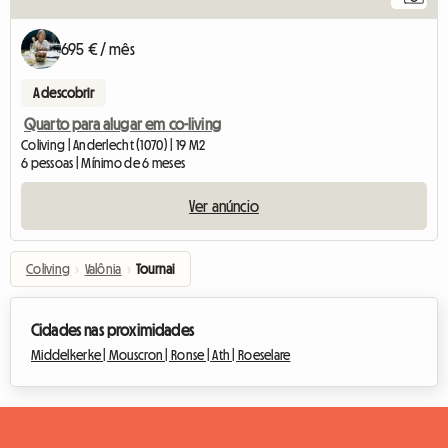
695 € / mês
A descobrir
Quarto para alugar em co-living
Coliving | Anderlecht (1070) | 19 M2
6 pessoas | Mínimo de 6 meses
Ver anúncio
Coliving
›
Valônia
›
Tournai
Cidades nas proximidades
Middelkerke |
Mouscron |
Ronse |
Ath |
Roeselare