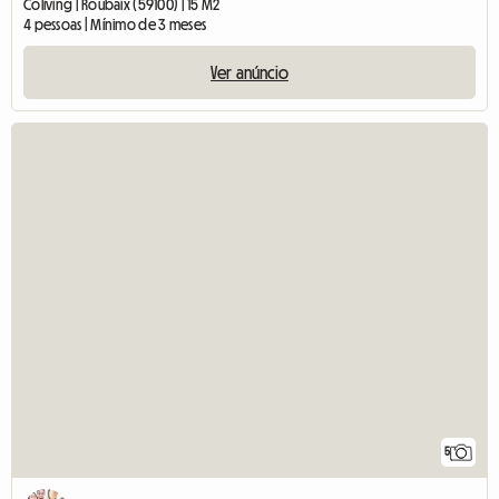
Coliving | Roubaix (59100) | 15 M2
4 pessoas | Mínimo de 3 meses
Ver anúncio
5