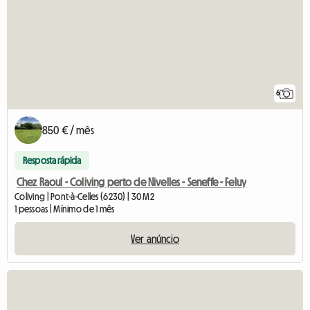
6
850 € / mês
Resposta rápida
Chez Raoul - Coliving perto de Nivelles - Seneffe - Feluy
Coliving | Pont-à-Celles (6230) | 30 M2
1 pessoas | Mínimo de 1 mês
Ver anúncio