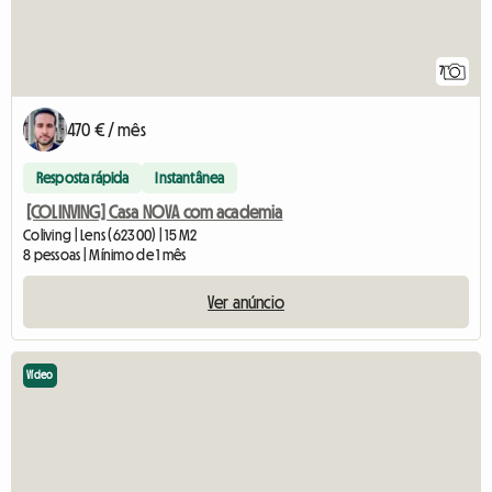
7
470 € / mês
Resposta rápida
Instantânea
[COLINVING] Casa NOVA com academia
Coliving | Lens (62300) | 15 M2
8 pessoas | Mínimo de 1 mês
Ver anúncio
Vídeo