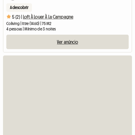
A descobrir
5 (2) |
Loft À Louer À La Campagne
Coliving | Ittre (1460) | 75 M2
4 pessoas | Mínimo de 3 noites
Ver anúncio