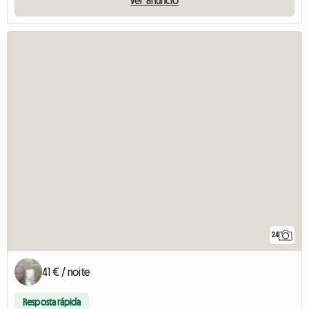
Ver anúncio
24
41 € / noite
Resposta rápida