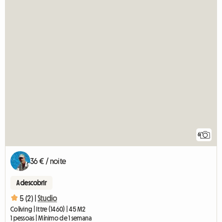
6
36 € / noite
A descobrir
5 (2) |
Studio
Coliving | Ittre (1460) | 45 M2
1 pessoas | Mínimo de 1 semana