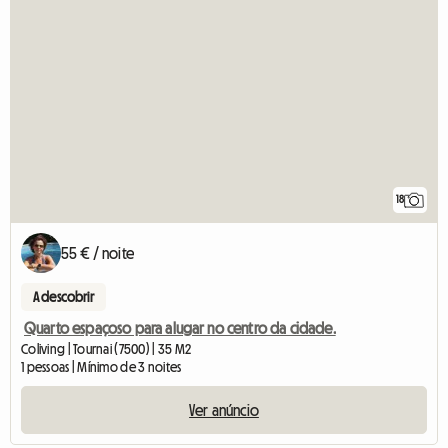
18
55 € / noite
A descobrir
Quarto espaçoso para alugar no centro da cidade.
Coliving | Tournai (7500) | 35 M2
1 pessoas | Mínimo de 3 noites
Ver anúncio