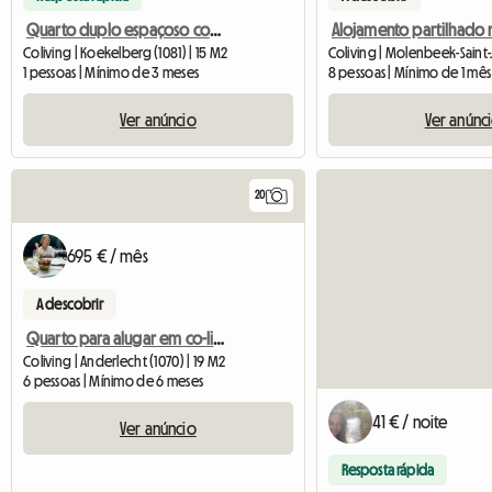
Quarto duplo espaçoso com closet e vista para o jardim — Koekelber
Coliving | Koekelberg (1081) | 15 M2
1 pessoas | Mínimo de 3 meses
8 pessoas | Mínimo de 1 mês
Ver anúncio
Ver anúnc
20
695 € / mês
A descobrir
Quarto para alugar em co-living
Coliving | Anderlecht (1070) | 19 M2
6 pessoas | Mínimo de 6 meses
41 € / noite
Ver anúncio
Resposta rápida