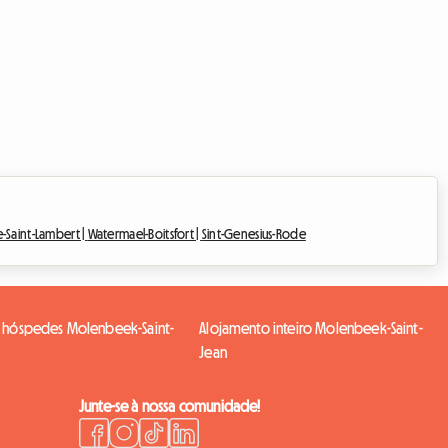
Saint-Lambert |
Watermael-Boitsfort |
Sint-Genesius-Rode
 hóspedes Molenbeek-Saint-
Alojamento inteiro Molenbeek-Saint-
Jean
Junte-se à nossa comunidade!