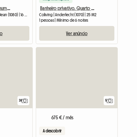
Alojamento partilhado numa casa recentemente renovada com jardim
Banheiro privativo. Quarto encantador em uma bela casa.
Coliving | Molenbeek-Saint-Jean (1080) | 16 M2
Coliving | Anderlecht (1070) | 25 M2
1 pessoas | Mínimo de 6 noites
io
Ver anúncio
24
5
675 € / mês
A descobrir