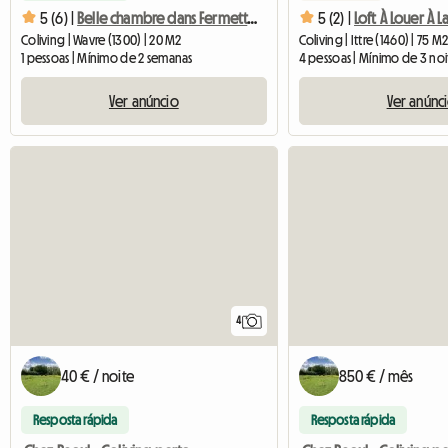
5 (6) |
Belle chambre dans Fermette De Charme
5 (2) |
Loft À Louer À
Coliving | Wavre (1300) | 20 M2
Coliving | Ittre (1460) | 75 M
1 pessoas | Mínimo de 2 semanas
4 pessoas | Mínimo de 3 noi
Ver anúncio
Ver anúnc
4
40 € / noite
850 € / mês
Resposta rápida
Resposta rápida