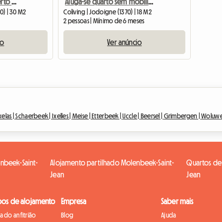
Chez Raoul - Coliving perto de Nivelles - Seneffe - Feluy
Aluga-se quarto sem mobília na rue du Tombois 25, Jodoigne
30) | 30 M2
Coliving | Jodoigne (1370) | 18 M2
2 pessoas | Mínimo de 6 meses
io
Ver anúncio
xelas |
Schaerbeek |
Ixelles |
Meise |
Etterbeek |
Uccle |
Beersel |
Grimbergen |
Woluwe-
nbeek-Saint-
Alojamento partilhado Molenbeek-Saint-
Quartos de
Jean
Jean
pos de alojamento
Empresa
Saber mais
 do anfitrião
Blog
Ajuda