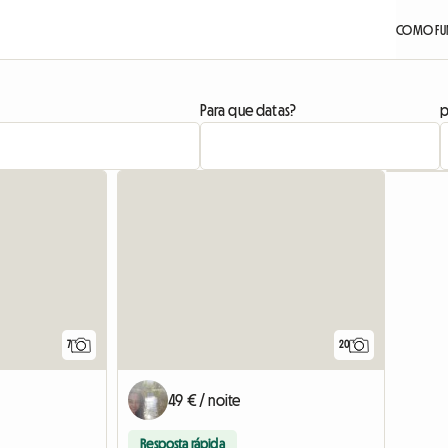
COMO FU
Para que datas?
p
7
20
49 € / noite
Resposta rápida