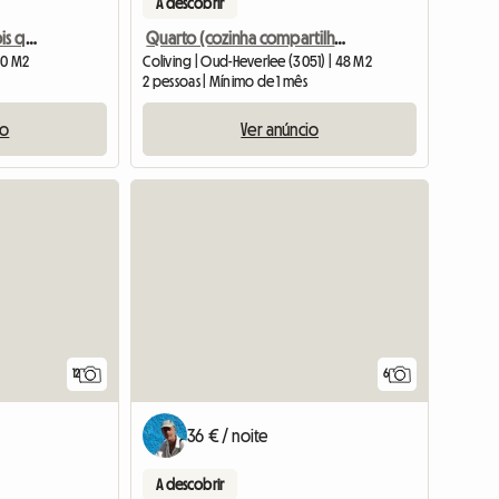
A descobrir
Pequeno estúdio de dois quartos e banheiro
Quarto (cozinha compartilhada)
 40 M2
Coliving | Oud-Heverlee (3051) | 48 M2
2 pessoas | Mínimo de 1 mês
io
Ver anúncio
12
6
36 € / noite
A descobrir