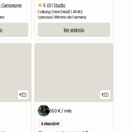
 La Campagne
5 (2) |
Studio
2
Coliving | Ittre (1460) | 45 M2
tes
1 pessoas | Mínimo de 1 semana
io
Ver anúncio
6
2
550 € / mês
A descobrir