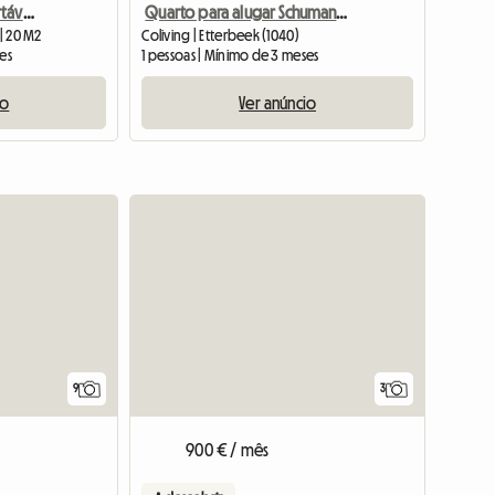
Quarto grande e confortável em uma bela casa (Metro 5)
Quarto para alugar Schuman/Place Jourdan
 | 20 M2
Coliving | Etterbeek (1040)
tes
1 pessoas | Mínimo de 3 meses
io
Ver anúncio
9
3
900 € / mês