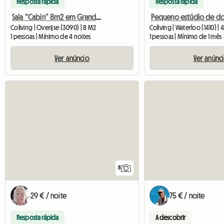
Resposta rápida
Resposta rápida
Sala “Cabin” 8m2 em Grande Casa do Artista
Coliving | Overijse (3090) | 8 M2
Coliving | Waterloo (1410) |
1 pessoas | Mínimo de 4 noites
1 pessoas | Mínimo de 1 mês
Ver anúncio
Ver anúnc
8
29 € / noite
75 € / noite
Resposta rápida
A descobrir