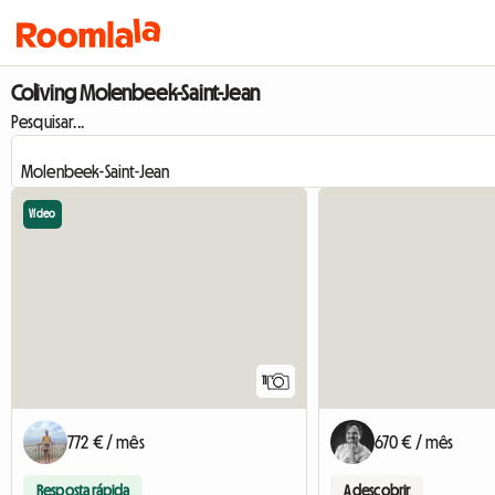
Coliving Molenbeek-Saint-Jean
Pesquisar...
Vídeo
11
772 € / mês
670 € / mês
Resposta rápida
A descobrir