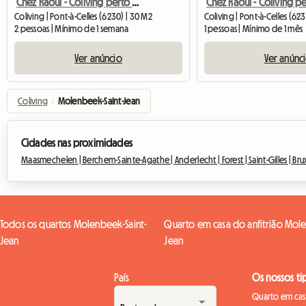
Chez Raoul - Coliving perto de Nivelles - Seneffe - Feluy
Coliving | Pont-à-Celles (6230) | 30 M2
Coliving | Pont-à-Celles (62
2 pessoas | Mínimo de 1 semana
1 pessoas | Mínimo de 1 mês
Ver anúncio
Ver anúnc
Coliving
›
Molenbeek-Saint-Jean
Cidades nas proximidades
Maasmechelen |
Berchem-Sainte-Agathe |
Anderlecht |
Forest |
Saint-Gilles |
Bru
Todos os quartos Molenbeek-Saint-
Quarto em casa do anfitrião Mole
Jean
Jean
País
Os nossos ti
Quarto em casa