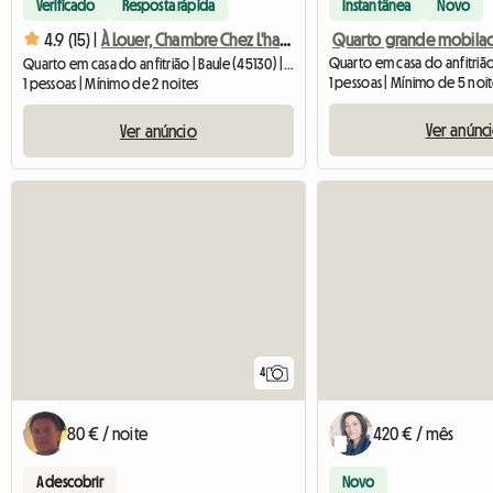
Verificado
Resposta rápida
Instantânea
Novo
4.9 (15) |
À Louer, Chambre Chez L'habitant
Quarto em casa do anfitrião | Baule (45130) | 12 M2
1 pessoas | Mínimo de 5 noi
1 pessoas | Mínimo de 2 noites
Ver anúnc
Ver anúncio
4
80 € / noite
420 € / mês
A descobrir
Novo