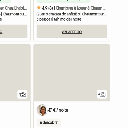
Chambre à Louer Chez L'habitant à Chaumont Sur Tharonne
4.9 (8) |
Chambres à Louer à Chaumont Sur Tharonne
Quarto em casa do anfitrião | Chaumont-sur-Tharonne | 13 M2
Quarto em casa do anfitrião | Chaumont-sur-Tharonne (41600) | 13 M2
te
3 pessoas | Mínimo de 1 noite
io
Ver anúncio
8
4
47 € / noite
A descobrir