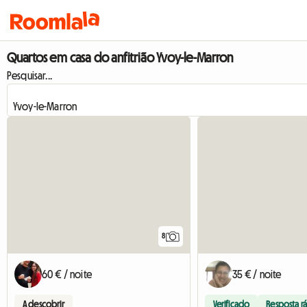
Quartos em casa do anfitrião Yvoy-le-Marron
Pesquisar...
8
60 € / noite
35 € / noite
A descobrir
Verificado
Resposta r