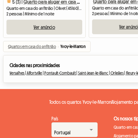
5 (3) |
Quarto para alugar em casa particular
Quarto em casa do anfitrião | Olivet (45160) | 12 M2
2 pessoas | Mínimo de 1 noi
2 pessoas | Mínimo de 1 noite
Ver anúnc
Ver anúncio
Quartos em casa do anfitrião
›
Yvoy-le-Marron
Cidades nas proximidades
Versalhes |
Alfortville |
Pontault-Combault |
Saint-Jean-le-Blanc |
Orleães |
Fleury-l
Todos os quartos Yvoy-le-Marron
Alojamento pa
País
Os nossos ti
Quarto em casa
Alojamento pa