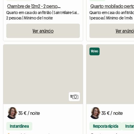
Chambre de 12m2 - 2 personnes - vue sur le jardin - calme
Quarto em casa do anfitrião | Saint-Hilaire-Saint-Mesmin (45160) | 60 M2
2 pessoas | Mínimo de 1 noite
1 pessoas | Mínimo de 1 mês
Ver anúncio
Ver anúnc
Vídeo
12
35 € / noite
35 € / noite
Instantânea
Resposta rápida
Insta