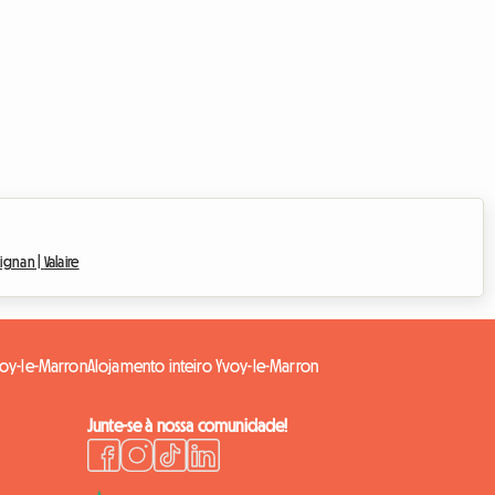
Aignan |
Valaire
oy-le-Marron
Alojamento inteiro Yvoy-le-Marron
Junte-se à nossa comunidade!