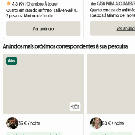
4.8 (9) |
Chambre À Louer
Quarto em casa do anfitrião | Lailly-en-Val (45740)
1 pessoas | Mínimo de 1 noit
2 pessoas | Mínimo de 1 noite
Ver anúnc
Ver anúncio
Anúncios mais próximos correspondentes à sua pesquisa
Vídeo
4
35 € / noite
50 € / noite