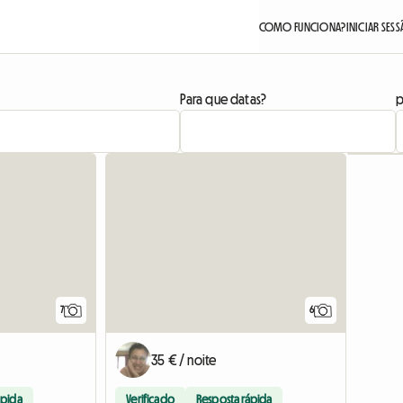
COMO FUNCIONA?
INICIAR SES
Para que datas?
p
7
6
35 € / noite
ápida
Verificado
Resposta rápida