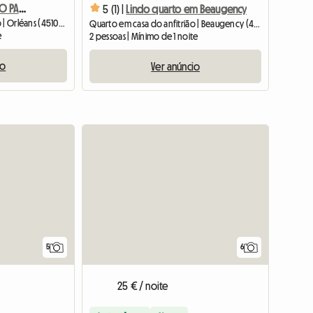
🏡 CASA PARA ALOJAMENTO PARTILHADO PREMIUM – 8 QUARTOS – 180 m²
5 (1) |
Lindo quarto em Beaugency
Quarto em casa do anfitrião | Orléans (45100) | 11 M2
Quarto em casa do anfitrião | Beaugency (45190)
e
2 pessoas | Mínimo de 1 noite
io
Ver anúncio
5
6
25 € / noite