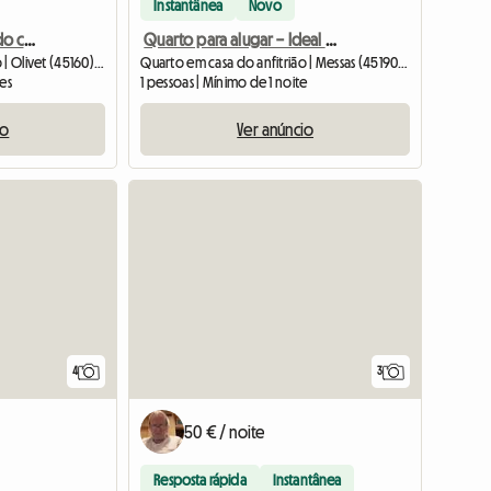
Instantânea
Novo
Quarto grande mobilado com casa de banho privativa - Olivet
Quarto para alugar – Ideal para estudante ou pessoa em estágio
Quarto em casa do anfitrião | Olivet (45160) | 22 M2
Quarto em casa do anfitrião | Messas (45190) | 20 M2
tes
1 pessoas | Mínimo de 1 noite
io
Ver anúncio
4
3
50 € / noite
Resposta rápida
Instantânea