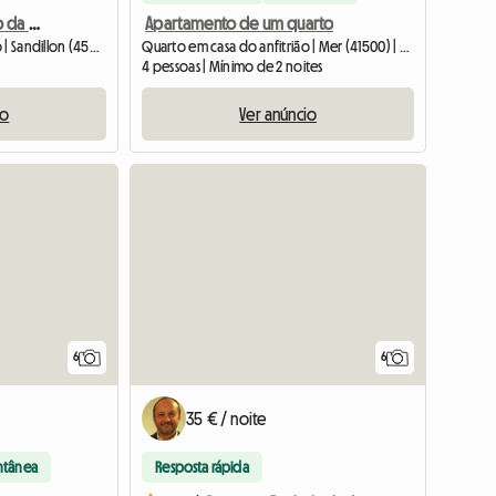
Quarto mobilado perto da UNIVERSIDADE, CHU, CNRS, BRGM, INRAE
Apartamento de um quarto
Quarto em casa do anfitrião | Sandillon (45640) | 10 M2
Quarto em casa do anfitrião | Mer (41500) | 38 M2
4 pessoas | Mínimo de 2 noites
io
Ver anúncio
6
6
35 € / noite
ntânea
Resposta rápida