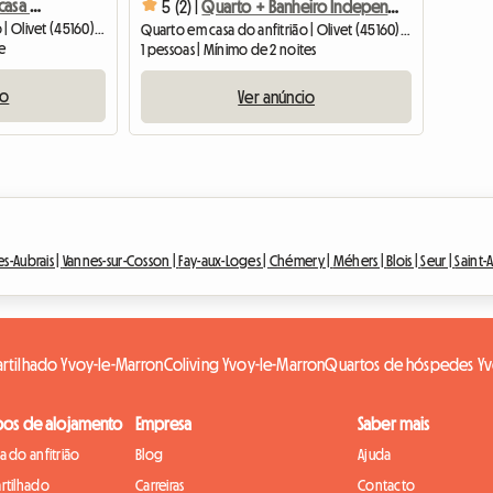
Quarto para alugar em casa particular
5 (2) |
Quarto + Banheiro Independente
Quarto em casa do anfitrião | Olivet (45160) | 12 M2
Quarto em casa do anfitrião | Olivet (45160) | 25 M2
te
1 pessoas | Mínimo de 2 noites
io
Ver anúncio
es-Aubrais |
Vannes-sur-Cosson |
Fay-aux-Loges |
Chémery |
Méhers |
Blois |
Seur |
Saint-
rtilhado Yvoy-le-Marron
Coliving Yvoy-le-Marron
Quartos de hóspedes Yv
pos de alojamento
Empresa
Saber mais
 do anfitrião
Blog
Ajuda
rtilhado
Carreiras
Contacto