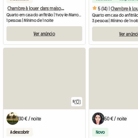
Chambre à louer dans maison en forêt
5 (14) |
Quarto em casa do anfitrião | Yvoy-le-Marron (41600) | 15 M2
1 pessoas | Mínimo de 1 noite
3 pessoas | Mínimo de 1 noi
Ver anúncio
Ver anúnc
5
30 € / noite
50 € / noite
A descobrir
Novo