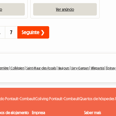
io
Ver anúncio
…
7
Seguinte ❯
errière |
Collégien |
Saint-Maur-des-Fossés |
Vaujours |
Livry-Gargan |
Villeparisis |
Épinay-
ado Pontault-Combault
Coliving Pontault-Combault
Quartos de hóspedes 
pos de alojamento
Empresa
Saber mais