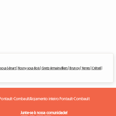
sous-Sénart |
Rosny-sous-Bois |
Gretz-Armainvilliers |
Brunoy |
Yerres |
Créteil |
Pontault-Combault
Alojamento inteiro Pontault-Combault
Junte-se à nossa comunidade!