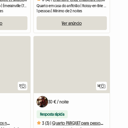
Quarto em casa do anfitrião | Émerainville (77184) | 11 M2
Quarto em casa do anfitrião | Roissy-en-Brie (77680) | 10 M2
tes
1 pessoas | Mínimo de 2 noites
io
Ver anúncio
7
14
30 € / noite
Resposta rápida
Arrendamento de quartos numa moradia
3 (3) |
Quarto PARQUET para pessoa CUIDADOSA_Boa acomodação compartilhada para 3 pessoas