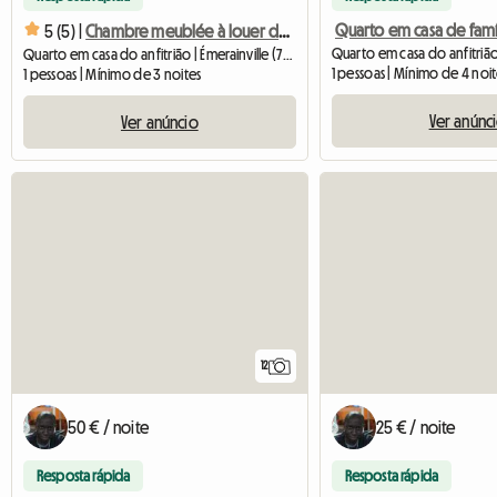
5 (5) |
Chambre meublée à louer dans une maison
Quarto em casa do anfitrião | Émerainville (77184) | 12 M2
1 pessoas | Mínimo de 4 noi
1 pessoas | Mínimo de 3 noites
Ver anúnc
Ver anúncio
12
50 € / noite
25 € / noite
Resposta rápida
Resposta rápida