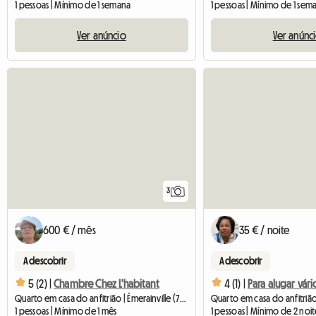
1 pessoas | Mínimo de 1 semana
1 pessoas | Mínimo de 1 sem
Ver anúncio
Ver anúnc
3
600 € / mês
35 € / noite
A descobrir
A descobrir
5 (2) |
Chambre Chez L'habitant
4 (1) |
Quarto em casa do anfitrião | Émerainville (77184) | 12 M2
1 pessoas | Mínimo de 1 mês
1 pessoas | Mínimo de 2 noit