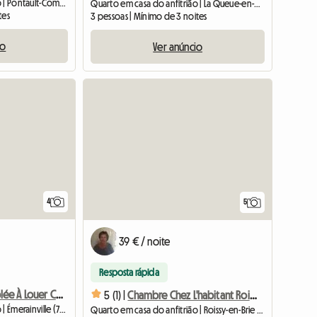
Quarto em casa do anfitrião | Pontault-Combault (77340) | 15 M2
Quarto em casa do anfitrião | La Queue-en-Brie (94510) | 15 M2
tes
3 pessoas | Mínimo de 3 noites
io
Ver anúncio
4
5
39 € / noite
Resposta rápida
Chambre Meublée À Louer Chez L'habitant
5 (1) |
Chambre Chez L'habitant Roissy En Brie
Quarto em casa do anfitrião | Émerainville (77184) | 14 M2
Quarto em casa do anfitrião | Roissy-en-Brie (77680) | 15 M2