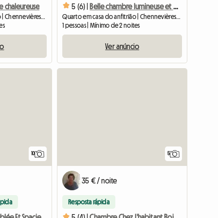
e chaleureuse
5 (6) |
Belle chambre lumineuse et chaleureuse au calme
Quarto em casa do anfitrião | Chennevières-sur-Marne (94430) | 15 M2
Quarto em casa do anfitrião | Chennevières-sur-Marne (94430) | 20 M2
es
1 pessoas | Mínimo de 2 noites
io
Ver anúncio
10
5
35 € / noite
ápida
Resposta rápida
Chambre Meublée Et Spacieuse À Louer
5 (4) |
Chambre Chez L'habitant Roissy En Brie (seine Et Marne) 1 Pe