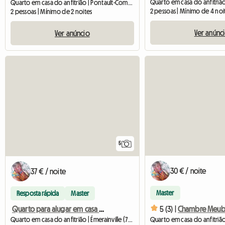
Quarto em casa do anfitrião | Pontault-Combault (77340) | 15 M2
2 pessoas | Mínimo de 4 noi
2 pessoas | Mínimo de 2 noites
Ver anúnc
Ver anúncio
5
30 € / noite
37 € / noite
Master
Resposta rápida
Master
5 (3) |
Quarto para alugar em casa particular
Quarto em casa do anfitrião | Émerainville (77184) | 10 M2