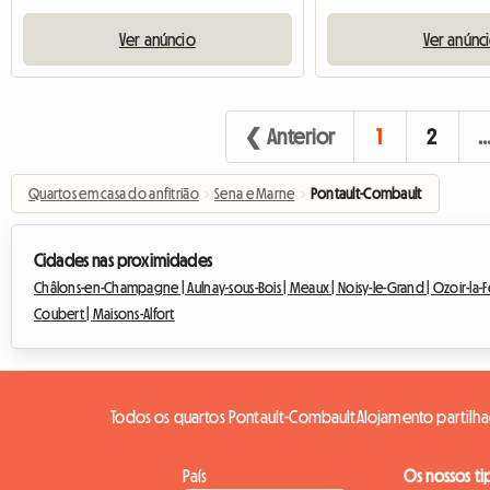
Ver anúncio
Ver anúnc
❮ Anterior
1
2
Quartos em casa do anfitrião
›
Sena e Marne
›
Pontault-Combault
Cidades nas proximidades
Châlons-en-Champagne |
Aulnay-sous-Bois |
Meaux |
Noisy-le-Grand |
Ozoir-la-F
Coubert |
Maisons-Alfort
Todos os quartos Pontault-Combault
Alojamento partilh
País
Os nossos ti