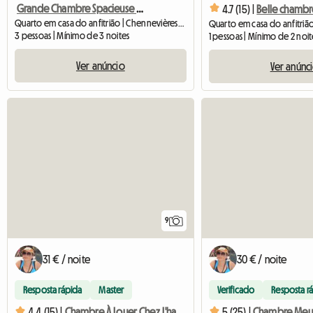
Grande Chambre Spacieuse Tout Confort
4.7 (15) |
Belle chambr
Quarto em casa do anfitrião | Chennevières-sur-Marne (94430) | 20 M2
3 pessoas | Mínimo de 3 noites
1 pessoas | Mínimo de 2 noit
Ver anúncio
Ver anúnc
9
31 € / noite
30 € / noite
Resposta rápida
Master
Verificado
Resposta r
4.4 (15) |
Chambre À Louer Chez L'habitant
5 (25) |