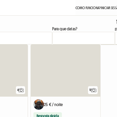
COMO FUNCIONA?
INICIAR SES
Para que datas?
p
4
12
25 € / noite
Resposta rápida