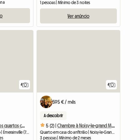
ana
1 pessoas | Mínimo de 3 noites
io
Ver anúncio
Ver o anúnc
4
4
595 € / mês
A descobrir
Para alugar vários quartos confortáveis ​​em um grande M
5 (2) |
Chambre à Noisy-le-grand Maison Moderne
Quarto em casa do anfitrião | Émerainville (77184) | 12 M2
Quarto em casa do anfitrião | Noisy-le-Grand (93160) | 12 M2
es
3 pessoas | Mínimo de 2 meses