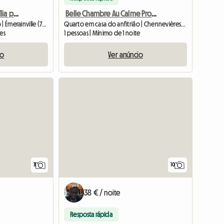
Quarto em casa de família para alugar para 1 pessoa
Belle Chambre Au Calme Proche Des Transports
Quarto em casa do anfitrião | Émerainville (77184) | 10 M2
Quarto em casa do anfitrião | Chennevières-sur-Marne (94430) | 18 M2
tes
1 pessoas | Mínimo de 1 noite
io
Ver anúncio
11
10
38 € / noite
Resposta rápida