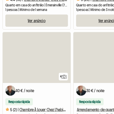
Quarto em casa do anfitrião | Émerainville (77184) | 13 M2
1 pessoas | Mínimo de 1 semana
1 pessoas | Mínimo de 3 noi
Ver anúncio
Ver anúnc
4
40 € / noite
30 € / noite
Resposta rápida
Resposta rápida
5 (2) |
Chambre À Louer Chez L'habitant