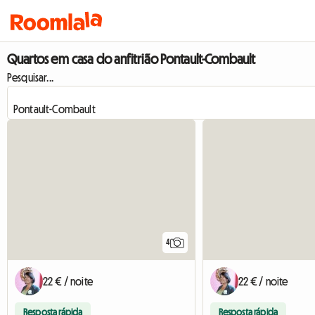
Quartos em casa do anfitrião Pontault-Combault
Pesquisar...
4
22 € / noite
22 € / noite
Resposta rápida
Resposta rápida