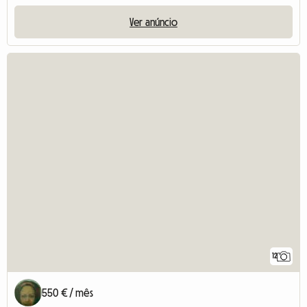
Ver anúncio
12
550 € / mês