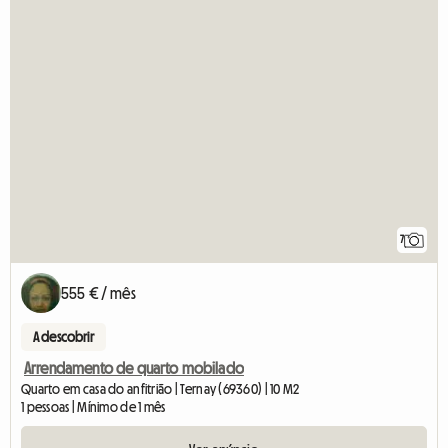
7
555 € / mês
A descobrir
Arrendamento de quarto mobilado
Quarto em casa do anfitrião | Ternay (69360) | 10 M2
1 pessoas | Mínimo de 1 mês