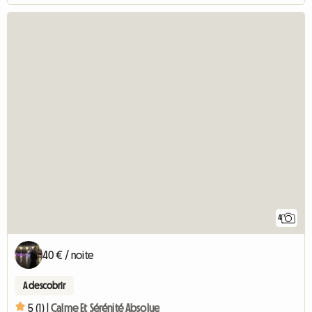
4
40 € / noite
A descobrir
5 (1) |
Calme Et Sérénité Absolue