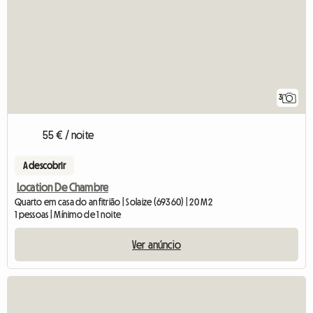
3
55 € / noite
A descobrir
Location De Chambre
Quarto em casa do anfitrião | Solaize (69360) | 20 M2
1 pessoas | Mínimo de 1 noite
Ver anúncio