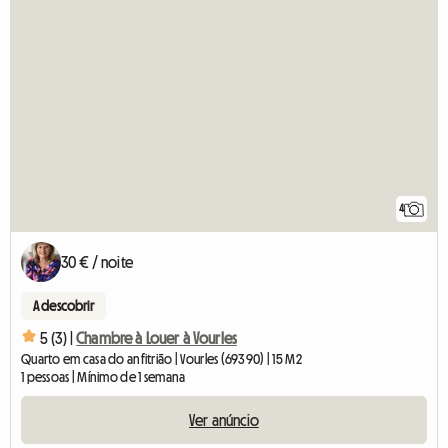
4
30 € / noite
A descobrir
5 (3) |
Chambre à Louer à Vourles
Quarto em casa do anfitrião | Vourles (69390) | 15 M2
1 pessoas | Mínimo de 1 semana
Ver anúncio