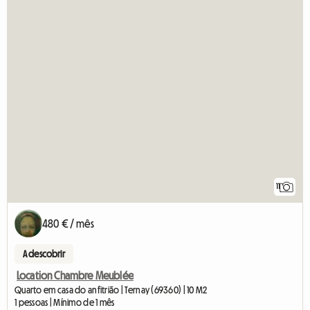
11
480 € / mês
A descobrir
Location Chambre Meublée
Quarto em casa do anfitrião | Ternay (69360) | 10 M2
1 pessoas | Mínimo de 1 mês