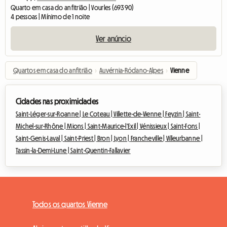
Quarto em casa do anfitrião | Vourles (69390)
4 pessoas | Mínimo de 1 noite
Ver anúncio
Quartos em casa do anfitrião
›
Auvérnia-Ródano-Alpes
›
Vienne
Cidades nas proximidades
Saint-Léger-sur-Roanne |
Le Coteau |
Villette-de-Vienne |
Feyzin |
Saint-
Michel-sur-Rhône |
Mions |
Saint-Maurice-l'Exil |
Vénissieux |
Saint-Fons |
Saint-Genis-Laval |
Saint-Priest |
Bron |
Lyon |
Francheville |
Villeurbanne |
Tassin-la-Demi-Lune |
Saint-Quentin-Fallavier
Todos os quartos Vienne