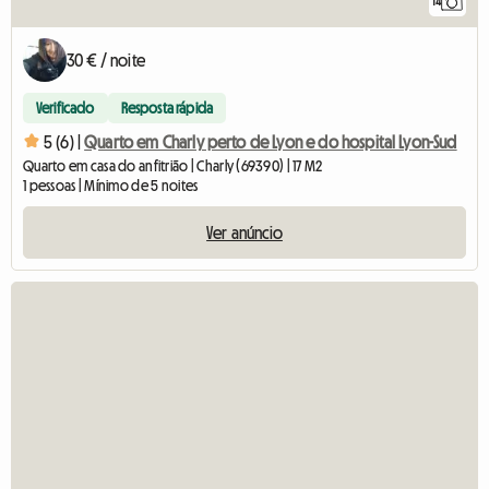
14
30 € / noite
Verificado
Resposta rápida
5 (6) |
Quarto em Charly perto de Lyon e do hospital Lyon-Sud
Quarto em casa do anfitrião | Charly (69390) | 17 M2
1 pessoas | Mínimo de 5 noites
Ver anúncio