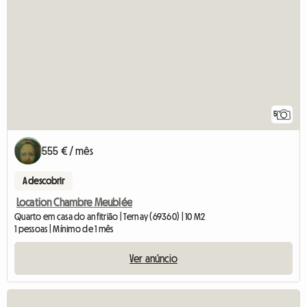
5
555 € / mês
A descobrir
Location Chambre Meublée
Quarto em casa do anfitrião | Ternay (69360) | 10 M2
1 pessoas | Mínimo de 1 mês
Ver anúncio