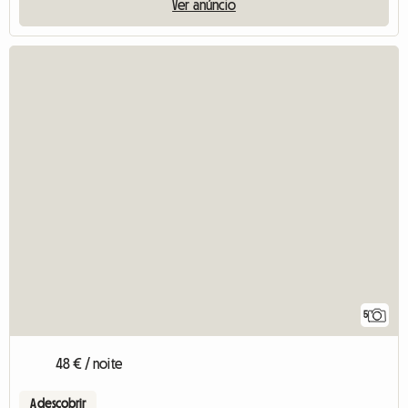
Ver anúncio
5
48 € / noite
A descobrir