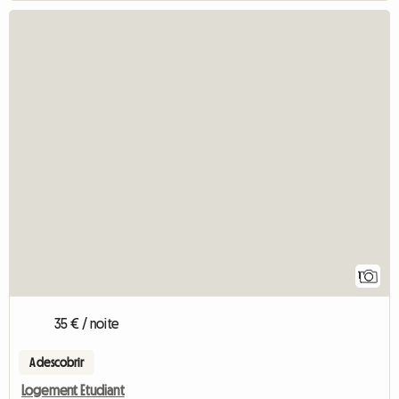
1
35 € / noite
A descobrir
Logement Etudiant