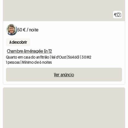
4
50 € / noite
A descobrir
Chambre Aménagée En T2
Quarto em casa do anfitrião | Val d'Oust (56460) | 30 M2
1 pessoas | Mínimo de 6 noites
Ver anúncio