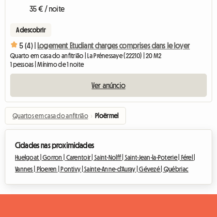
35 € / noite
A descobrir
5 (4) |
Logement Etudiant charges comprises dans le loyer
Quarto em casa do anfitrião | La Prénessaye (22210) | 20 M2
1 pessoas | Mínimo de 1 noite
Ver anúncio
Quartos em casa do anfitrião
›
Ploërmel
Cidades nas proximidades
Huelgoat |
Gorron |
Carentoir |
Saint-Nolff |
Saint-Jean-la-Poterie |
Férel |
Vannes |
Ploeren |
Pontivy |
Sainte-Anne-d'Auray |
Gévezé |
Québriac