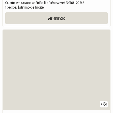
Quarto em casa do anfitrião | La Prénessaye (22210) | 20 M2
1 pessoas | Mínimo de 1 noite
Ver anúncio
3