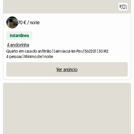
3
70 € / noite
Instantânea
A andorinha
Quarto em casa do anfitrião | Saint-Jacut-les-Pins (56220) | 30 M2
4 pessoas | Mínimo de 1 noite
Ver anúncio
Ver 