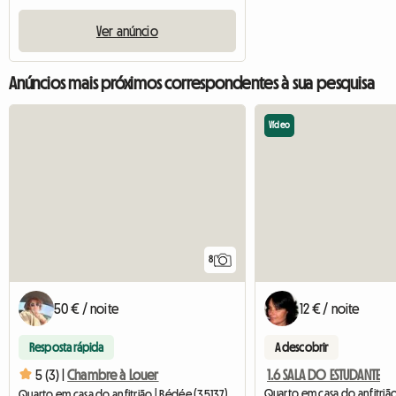
Ver anúncio
Anúncios mais próximos correspondentes à sua pesquisa
Vídeo
8
50 € / noite
12 € / noite
Resposta rápida
A descobrir
1.6 SALA DO ESTUDANTE
5 (3) |
Chambre à Louer
Quarto em casa do anfitrião | Bédée (35137)