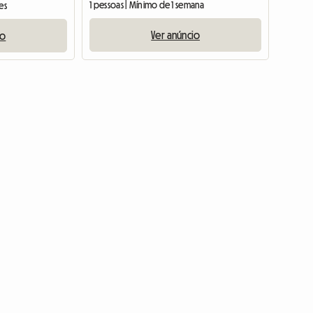
1 pessoas | Mínimo de 1 semana
es
Ver anúncio
io
Ver o anúnc