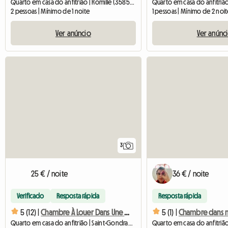
Quarto em casa do anfitrião | Romillé (35850) | 20 M2
2 pessoas | Mínimo de 1 noite
1 pessoas | Mínimo de 2 noit
Ver anúncio
Ver anúnc
3
25 € / noite
36 € / noite
Verificado
Resposta rápida
Resposta rápida
5 (12) |
Chambre À Louer Dans Une Maison
5 (1) |
Quarto em casa do anfitrião | Saint-Gondran (35630)