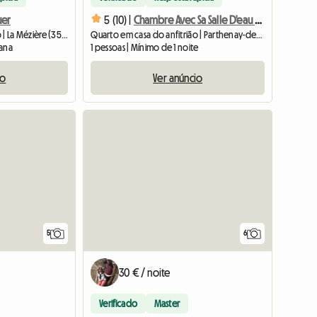
uer
5 (10) |
Chambre Avec Sa Salle D'eau Et Wc
Quarto em casa do anfitrião | La Mézière (35520) | 19 M2
Quarto em casa do anfitrião | Parthenay-de-Bretagne (35850) | 20 M2
mana
1 pessoas | Mínimo de 1 noite
io
Ver anúncio
5
6
30 € / noite
Verificado
Master