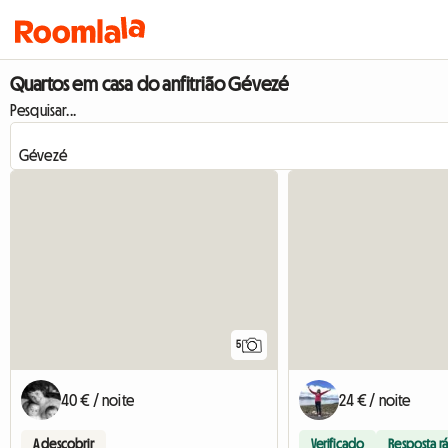
Quartos em casa do anfitrião Gévezé
Pesquisar...
5
40 € / noite
24 € / noite
A descobrir
Verificado
Resposta r