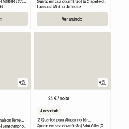
Quarto em casa do anfitrião | Melesse (35520) | 13 M2
Quarto em casa do anfitrião | La Chapelle-des-Fougeretz (35520) | 12 M2
es
1 pessoas | Mínimo de 1 noite
io
Ver anúncio
Ver o anúnc
4
4
24 € / noite
A descobrir
2 Quartos para Alugar no Térreo de uma Casa Particular
Chambre dans maison Terre / Paille
Quarto em casa do anfitrião | Saint-Gilles (35590)
Quarto em casa do anfitrião | Saint-Symphorien (35630) | 12 M2