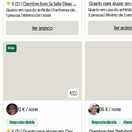
5 (2) |
Chambre Avec Sa Salle D'eau Et Wc
Quarto em casa do anfitrião | Parthenay-de-Bretagne (35850) | 20 M2
3 pessoas | Mínimo de 2 se
1 pessoas | Mínimo de 1 noite
Ver anúnc
Ver anúncio
Vídeo
4
12 € / noite
35 € / noite
Resposta rápida
Resposta rápida
Mast
Chambre chez l'habitan
5 (3) |
Quarto para alugar em Clayes (35)