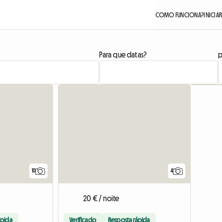
COMO FUNCIONA?
INICIA
Para que datas?
p
10
4
20 € / noite
ápida
Verificado
Resposta rápida