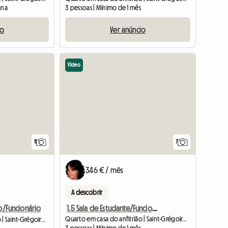
ana
3 pessoas | Mínimo de 1 mês
io
Ver anúncio
Vídeo
11
7
346 € / mês
A descobrir
1.5 Sala de Estudante/Funcionário
no/Funcionário
Quarto em casa do anfitrião | Saint-Grégoire (35760) | 10 M2
Quarto em casa do anfitrião | Saint-Grégoire (35760) | 11 M2
3 pessoas | Mínimo de 1 mês