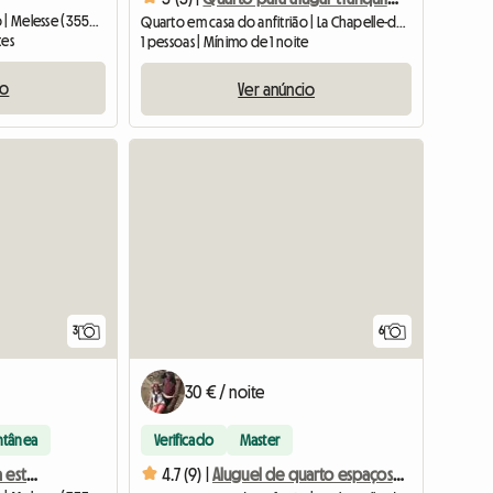
Quarto em casa do anfitrião | Melesse (35520) | 15 M2
Quarto em casa do anfitrião | La Chapelle-des-Fougeretz (35520) | 12 M2
tes
1 pessoas | Mínimo de 1 noite
io
Ver anúncio
3
6
30 € / noite
ntânea
Verificado
Master
Quarto para alugar para estudante
4.7 (9) |
Aluguel de quarto espaçoso perto de Rennes