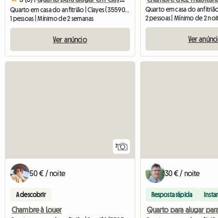
Quarto em casa do anfitrião | Clayes (35590) | 18 M2
2 pessoas | Mínimo de 2 noi
1 pessoas | Mínimo de 2 semanas
Ver anúnc
Ver anúncio
7
50 € / noite
30 € / noite
A descobrir
Resposta rápida
Insta
Chambre à Louer