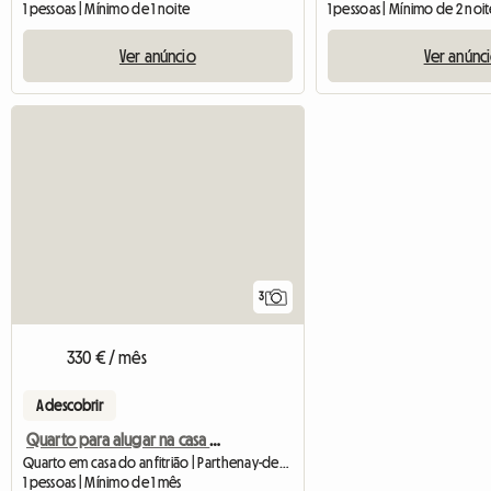
1 pessoas | Mínimo de 1 noite
1 pessoas | Mínimo de 2 noit
Ver anúncio
Ver anúnc
3
330 € / mês
A descobrir
Quarto para alugar na casa de um residente
Quarto em casa do anfitrião | Parthenay-de-Bretagne (35850)
1 pessoas | Mínimo de 1 mês