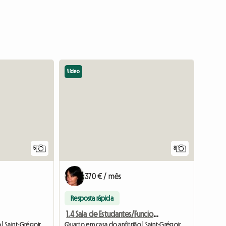
Vídeo
5
8
370 € / mês
Resposta rápida
1.4 Sala de Estudantes/Funcionários
Quarto em casa do anfitrião | Saint-Grégoire (35760) | 11 M2
Quarto em casa do anfitrião | Saint-Grégoire (35760) | 10 M2