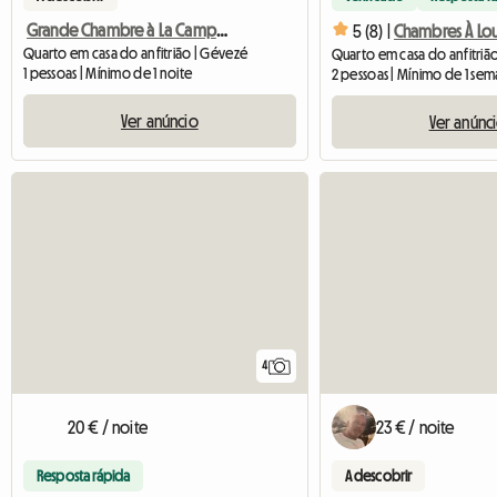
Grande Chambre à La Campagne
5 (8) |
Chambres À Lo
Quarto em casa do anfitrião | Gévezé
1 pessoas | Mínimo de 1 noite
2 pessoas | Mínimo de 1 se
Ver anúncio
Ver anúnc
4
20 € / noite
23 € / noite
Resposta rápida
A descobrir