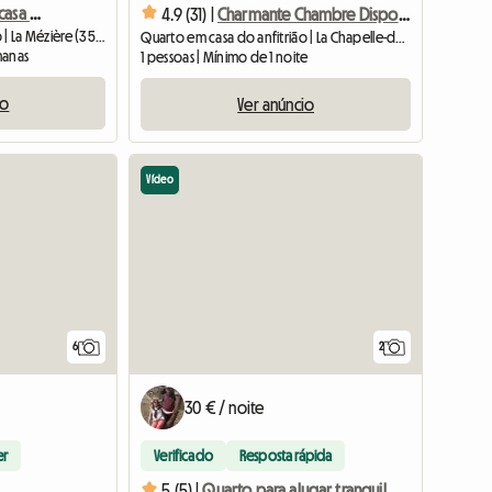
Quarto para alugar em casa grande
4.9 (31) |
Charmante Chambre Disponible
Quarto em casa do anfitrião | La Mézière (35520) | 15 M2
Quarto em casa do anfitrião | La Chapelle-des-Fougeretz (35520) | 12 M2
manas
1 pessoas | Mínimo de 1 noite
io
Ver anúncio
Vídeo
6
2
30 € / noite
er
Verificado
Resposta rápida
t
5 (5) |
Quarto para alugar tranquilo e perto de Rennes