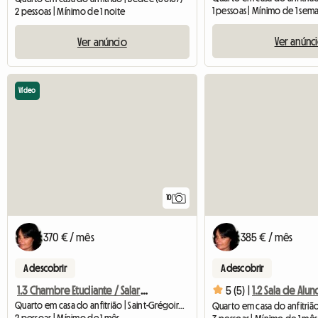
1 pessoas | Mínimo de 1 sem
2 pessoas | Mínimo de 1 noite
Ver anúnc
Ver anúncio
Vídeo
10
370 € / mês
385 € / mês
A descobrir
A descobrir
1.3 Chambre Etudiante / Salariée
5 (5) |
1.2 Sala de Alu
Quarto em casa do anfitrião | Saint-Grégoire (35760) | 10 M2
2 pessoas | Mínimo de 1 mês