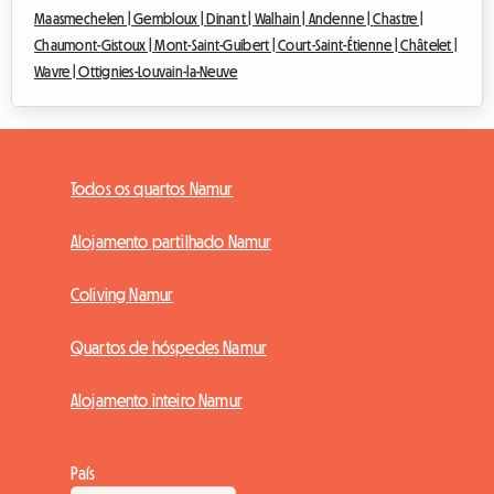
Maasmechelen |
Gembloux |
Dinant |
Walhain |
Andenne |
Chastre |
Chaumont-Gistoux |
Mont-Saint-Guibert |
Court-Saint-Étienne |
Châtelet |
Wavre |
Ottignies-Louvain-la-Neuve
Todos os quartos Namur
Alojamento partilhado Namur
Coliving Namur
Quartos de hóspedes Namur
Alojamento inteiro Namur
País