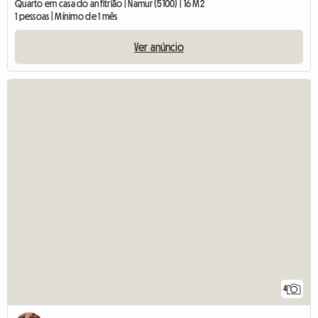
Quarto em casa do anfitrião | Namur (5100) | 16 M2
1 pessoas | Mínimo de 1 mês
Ver anúncio
4