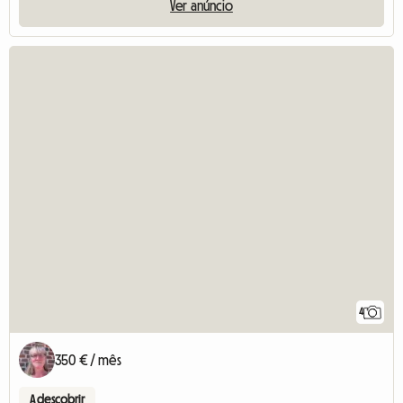
Ver anúncio
4
350 € / mês
A descobrir