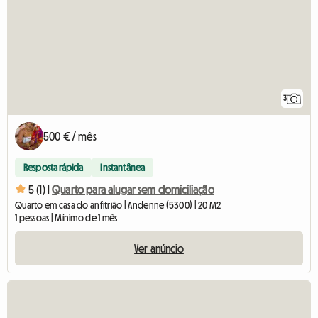
3
500 € / mês
Resposta rápida
Instantânea
5 (1) |
Quarto para alugar sem domiciliação
Quarto em casa do anfitrião | Andenne (5300) | 20 M2
1 pessoas | Mínimo de 1 mês
Ver anúncio