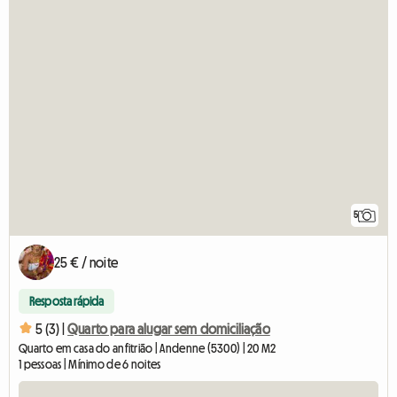
5
25 € / noite
Resposta rápida
5 (3) |
Quarto para alugar sem domiciliação
Quarto em casa do anfitrião | Andenne (5300) | 20 M2
1 pessoas | Mínimo de 6 noites