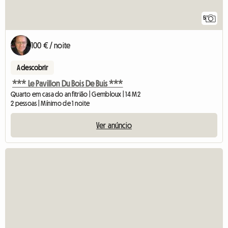
5
100 € / noite
A descobrir
*** Le Pavillon Du Bois De Buis ***
Quarto em casa do anfitrião | Gembloux | 14 M2
2 pessoas | Mínimo de 1 noite
Ver anúncio