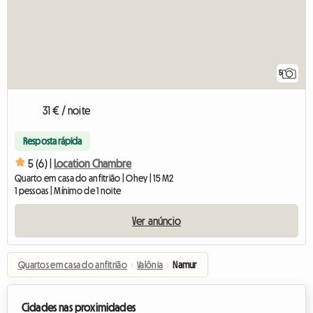
5
31 € / noite
Resposta rápida
5 (6) |
Location Chambre
Quarto em casa do anfitrião | Ohey | 15 M2
1 pessoas | Mínimo de 1 noite
Ver anúncio
Quartos em casa do anfitrião
›
Valônia
›
Namur
Cidades nas proximidades