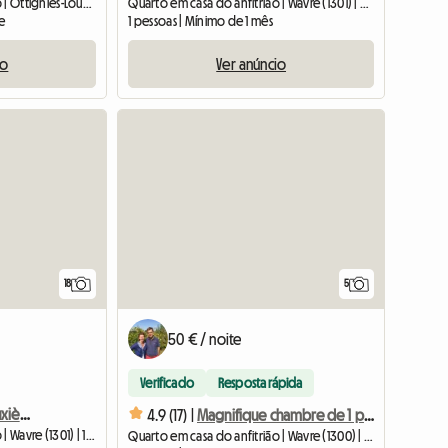
Quarto em casa do anfitrião | Ottignies-Louvain-la-Neuve (1348) | 20 M2
Quarto em casa do anfitrião | Wavre (1301) | 20 M2
te
1 pessoas | Mínimo de 1 mês
io
Ver anúncio
18
5
50 € / noite
Verificado
Resposta rápida
Chambre à louer au deuxième étage d'une grande maison
4.9 (17) |
Magnifique chambre de 1 personne à louer dans maison habitée
Quarto em casa do anfitrião | Wavre (1301) | 16 M2
Quarto em casa do anfitrião | Wavre (1300) | 12 M2