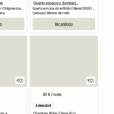
ée
Quarto espaçoso, iluminado, confortável e tranquilo
Quarto em casa do anfitrião | Ottignies-Louvain-la-Neuve (1340) | 35 M2
Quarto em casa do anfitrião | Wavre (1300) | 18 M2
mana
1 pessoas | Mínimo de 1 mês
io
Ver anúncio
4
5
40 € / noite
A descobrir
Quarto para alugar em um apartamento de 2 quartos.
Chambre #Lilac Calme Et Lumineuse louvain-la-neuve