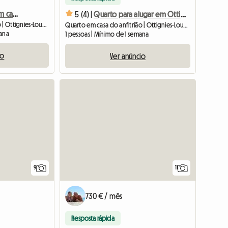
4 quartos para alugar em casa residencial em Ottignies
5 (4) |
Quarto para alugar em Ottignies-Louvain-la-Neuve
Quarto em casa do anfitrião | Ottignies-Louvain-la-Neuve (1341) | 20 M2
Quarto em casa do anfitrião | Ottignies-Louvain-la-Neuve (1340) | 15 M2
mana
1 pessoas | Mínimo de 1 semana
io
Ver anúncio
9
11
730 € / mês
Resposta rápida