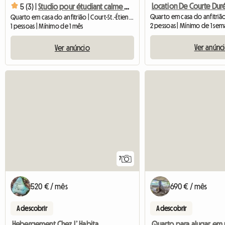
Location De Courte Dur
5 (3) |
Studio pour étudiant calme et non fumeur
Quarto em casa do anfitrião | Court-St.-Étienne (1490) | 1 M2
2 pessoas | Mínimo de 1 se
1 pessoas | Mínimo de 1 mês
Ver anúnc
Ver anúncio
7
520 € / mês
690 € / mês
A descobrir
A descobrir
Hebergement Chez L’ Habitant À 10 ‘ Gares Train Bus à Lln 🌻😊