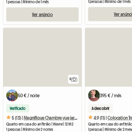
1 pessoas | Mínimo de 1 mês
1 pessoas | Mínimo de 1 mês
Ver anúnc
Ver anúncio
5
50 € / noite
395 € / mês
Verificado
A descobrir
5 (13) |
Magnifique Chambre vue jardin de 1 personne à louer dans mai
4.9 (11) |
Quarto em casa do anfitrião | Wavre | 12 M2
1 pessoas | Mínimo de 2 noites
1 pessoas | Mínimo de 2 mes