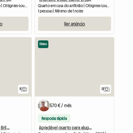
Quarto em casa do anfitrião | Ottignies-Louvain-la-Neuve (1348) | 14 M2
Quarto em casa do anfitrião | Ottignies-Louvain-la-Neuve (1348) | 10 M2
1 pessoas | Mínimo de 1 noite
io
Ver anúncio
Vídeo
5
21
570 € / mês
Resposta rápida
#Jasmin Room Calmo e Brilhante Louvain-la-Neuve
Agradável quarto para alugar no segundo andar de uma casa