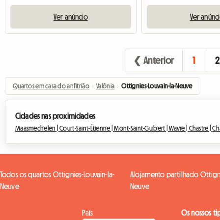
Ver anúncio
Ver anúnc
❮ Anterior
1
2
Quartos em casa do anfitrião
›
Valônia
›
Ottignies-Louvain-la-Neuve
Cidades nas proximidades
Maasmechelen |
Court-Saint-Étienne |
Mont-Saint-Guibert |
Wavre |
Chastre |
Ch
Todos os quartos Ottignies-Louvain-la-
Alojamento partilhado Ottigni
Neuve
Neuve
País
Os nossos ti