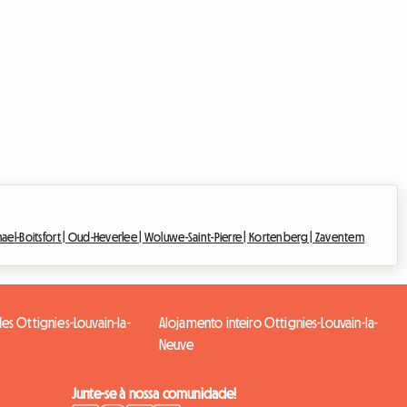
el-Boitsfort |
Oud-Heverlee |
Woluwe-Saint-Pierre |
Kortenberg |
Zaventem
s Ottignies-Louvain-la-
Alojamento inteiro Ottignies-Louvain-la-
Neuve
Junte-se à nossa comunidade!