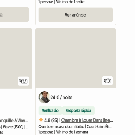
1 pessoas | Mínimo de 1 noite
io
Ver anúncio
6
10
24 € / noite
Verificado
Resposta rápida
4.8 (25) |
Chambre à Louer Dans Une Maison Familiale
Colocation Tranquille à Wavre - Chambre Jaune
Quarto em casa do anfitrião | Court-Saint-Étienne (1490) | 12 M2
Quarto em casa do anfitrião | Wavre (1300) | 16 M2
1 pessoas | Mínimo de 1 semana
es