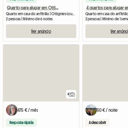
Quarto para alugar em Ottignies Lln
Quarto em casa do anfitrião | Ottignies-Louvain-la-Neuve (1341) | 20 M2
2 pessoas | Mínimo de 6 noites
2 pessoas | Mínimo de 1 se
Ver anúncio
Ver anúnc
4
475 € / mês
50 € / noite
Resposta rápida
A descobrir