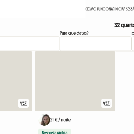
COMO FUNCIONA?
INICIAR SES
32 quart
Para que datas?
p
6
6
21 € / noite
Resposta rápida