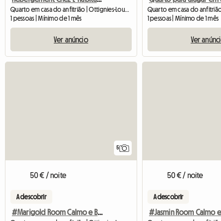
Quarto em casa do anfitrião | Ottignies-Louvain-la-Neuve | 16 M2
1 pessoas | Mínimo de 1 mês
1 pessoas | Mínimo de 1 mês
Ver anúncio
Ver anúnc
5
50 € / noite
50 € / noite
A descobrir
A descobrir
#Marigold Room Calmo e Brilhante Louvain-la-Neuve