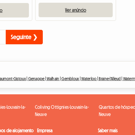
Ver anúncio
io
Seguinte ❯
aumont-Gistoux |
Genappe |
Walhain |
Gembloux |
Waterloo |
Braine-l'Alleud |
Waterma
es-Louvain-la-
Coliving Ottignies-Louvain-la-
Quartos de hóspede
Neuve
Neuve
pos de alojamento
Empresa
Saber mais