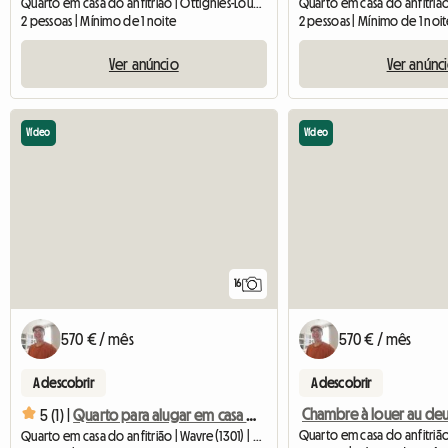
Quarto em casa do anfitrião | Ottignies-Louvain-la-Neuve (1348) | 20 M2
2 pessoas | Mínimo de 1 noite
2 pessoas | Mínimo de 1 noi
Ver anúncio
Ver anúnc
Vídeo
Vídeo
16
570 € / mês
570 € / mês
A descobrir
A descobrir
5 (1) |
Quarto para alugar em casa grande
Quarto em casa do anfitrião | Wavre (1301) | 20 M2