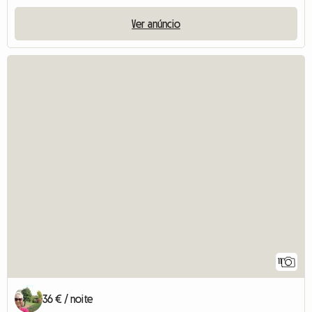
Ver anúncio
11
36 € / noite