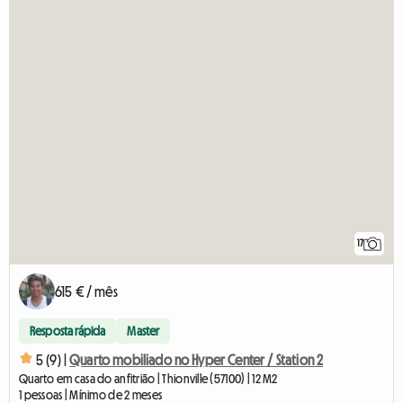
17
615 € / mês
Resposta rápida
Master
5 (9) |
Quarto mobiliado no Hyper Center / Station 2
Quarto em casa do anfitrião | Thionville (57100) | 12 M2
1 pessoas | Mínimo de 2 meses