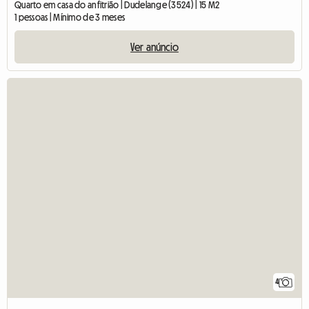
Quarto em casa do anfitrião | Dudelange (3524) | 15 M2
1 pessoas | Mínimo de 3 meses
Ver anúncio
4