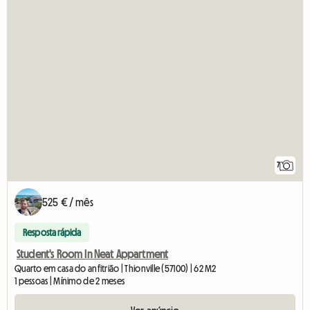
7
525 € / mês
Resposta rápida
Student's Room In Neat Appartment
Quarto em casa do anfitrião | Thionville (57100) | 62 M2
1 pessoas | Mínimo de 2 meses