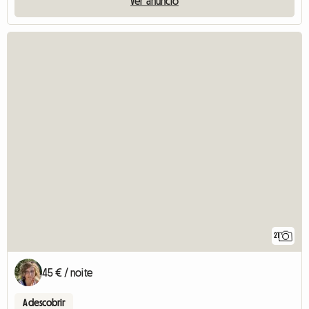
Ver anúncio
21
45 € / noite
A descobrir