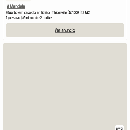
A Mandala
Quarto em casa do anfitrião | Thionville (57100) | 13 M2
1 pessoas | Mínimo de 2 noites
Ver anúncio
4