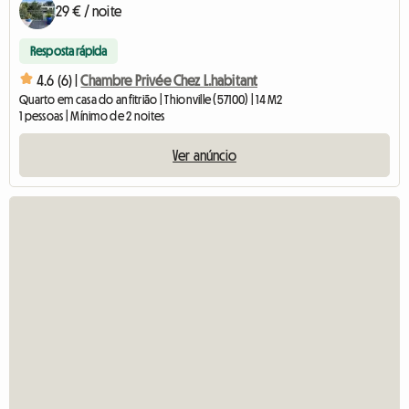
29 € / noite
Resposta rápida
4.6 (6) |
Chambre Privée Chez L.habitant
Quarto em casa do anfitrião | Thionville (57100) | 14 M2
1 pessoas | Mínimo de 2 noites
Ver anúncio