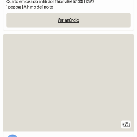
Quarto em casa do anfitrião | Thionville (57100) | 12 M2
1 pessoas | Mínimo de 1 noite
Ver anúncio
3