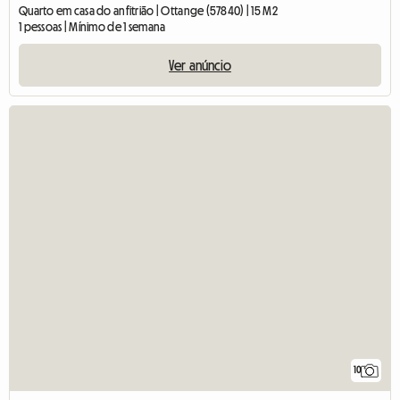
Quarto em casa do anfitrião | Ottange (57840) | 15 M2
1 pessoas | Mínimo de 1 semana
Ver anúncio
10