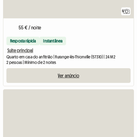
5
55 € / noite
Resposta rápida
Instantânea
Suite principal
Quarto em casa do anfitrião | Rurange-lès-Thionville (57310) | 24 M2
2 pessoas | Mínimo de 2 noites
Ver anúncio