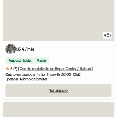
16
615 € / mês
Resposta rápida
Master
5 (7) |
Quarto mobiliado no Hyper Center / Station 2
Quarto em casa do anfitrião | Thionville (57100) | 12 M2
1 pessoas | Mínimo de 2 meses
Ver anúncio