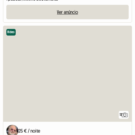
Ver anúncio
Vídeo
12
25 € / noite