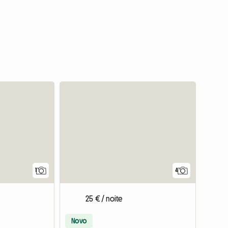
Ver o anúncio
1
4
25 € / noite
Novo