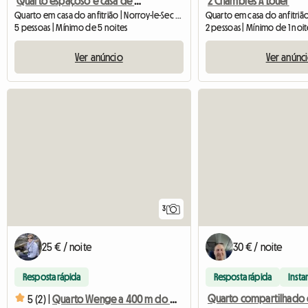
Quarto espaçoso e casa de banho privada
2 Chambres À Louer
Quarto em casa do anfitrião | Norroy-le-Sec (54150) | 25 M2
5 pessoas | Mínimo de 5 noites
2 pessoas | Mínimo de 1 noi
Ver anúncio
Ver anúnc
3
25 € / noite
30 € / noite
Resposta rápida
Resposta rápida
Insta
5 (2) |
Quarto Wenge a 400 m do Lago Madine