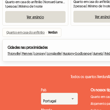
Quarto em casa do anfitrião | Nonsard-Lamarche (55210)
2 pessoas | Mínimo de 1 noi
1 pessoas | Mínimo de 1 noite
Ver anúnc
Ver anúncio
Quartos em casa do anfitrião
›
Verdun
Cidades nas proximidades
Thionville |
Piennes |
Longwy |
Longlaville |
Hussigny-Godbrange |
Aumetz |
Réd
Todos os quartos Verdun
A
País
Os nossos ti
Quarto em casa
Alojamento pa