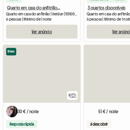
Quarto em casa do anfitrião num ambiente excelente
3 quartos disponíveis
Quarto em casa do anfitrião | Verdun (55100) | 12 M2
6 pessoas | Mínimo de 1 noite
6 pessoas | Mínimo de 1 noi
Ver anúncio
Ver anúnc
Vídeo
3
30 € / noite
51 € / noite
Resposta rápida
A descobrir