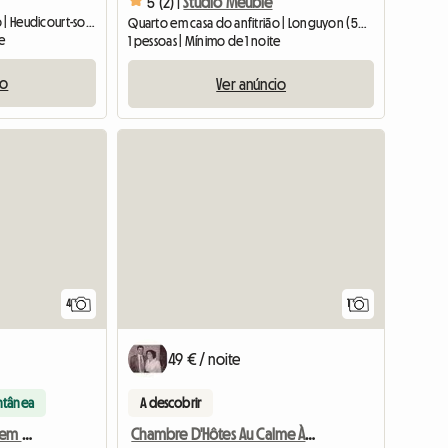
5 (2) |
Studio Meublé
Quarto em casa do anfitrião | Heudicourt-sous-les-Côtes (55210)
Quarto em casa do anfitrião | Longuyon (54260)
te
1 pessoas | Mínimo de 1 noite
io
Ver anúncio
Ver o anúnc
Ver o an
4
1
49 € / noite
ntânea
A descobrir
Quarto compartilhado em uma linda casa em espaço compartilhado
Chambre D'Hôtes Au Calme À Louer