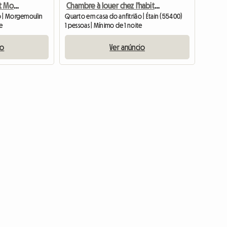
Chambre Chez L'habitant Morgemoulin
Chambre à louer chez l'habitant
o | Morgemoulin
Quarto em casa do anfitrião | Étain (55400)
te
1 pessoas | Mínimo de 1 noite
io
Ver anúncio