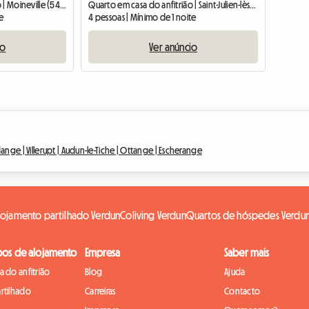
Quarto em casa do anfitrião | Moineville (54580) | 11 M2
Quarto em casa do anfitrião | Saint-Julien-lès-Gorze (54470)
te
4 pessoas | Mínimo de 1 noite
io
Ver anúncio
ange |
Villerupt |
Audun-le-Tiche |
Ottange |
Escherange
lojamento partilhado Verdun
Coliving Verdun
Quartos de hóspedes Verdu
pos de alojamento
Empresa
Saber mais
 do anfitrião
Blog
Ajuda
rtilhado
Carreiras
Contacto