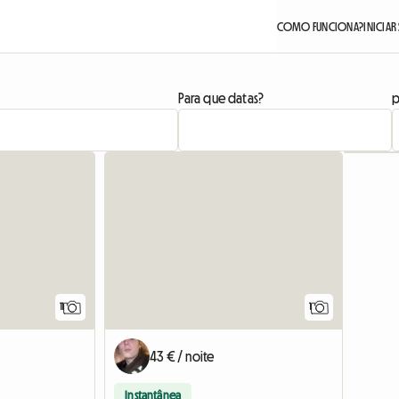
COMO FUNCIONA?
INICIAR
Para que datas?
p
Ver o an
11
1
43 € / noite
Instantânea