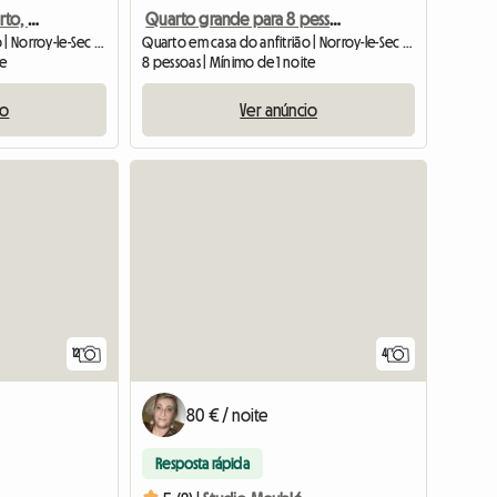
Apartamento com 1 quarto, equipado com frigorífico e placa de cozinha
Quarto grande para 8 pessoas para alugar
Quarto em casa do anfitrião | Norroy-le-Sec (54150) | 26 M2
Quarto em casa do anfitrião | Norroy-le-Sec (54150) | 26 M2
te
8 pessoas | Mínimo de 1 noite
io
Ver anúncio
12
4
80 € / noite
Resposta rápida