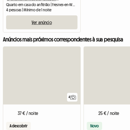
Quarto em casa do anfitrião | Fresnes-en-Woëvre (55160)
4 pessoas | Mínimo de 1 noite
Ver anúncio
Anúncios mais próximos correspondentes à sua pesquisa
4
37 € / noite
25 € / noite
A descobrir
Novo