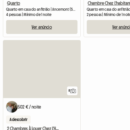
Quarto
Quarto em casa do anfitrião | Ancemont (55320) | 100 M2
Quarto em casa do anfitriã
4 pessoas | Mínimo de 1 noite
2 pessoas | Mínimo de 1 noi
Ver anúncio
Ver anúnc
8
502 € / noite
A descobrir
2 Chambres À Louer Chez L'Habitant