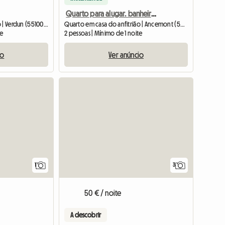
Quarto para alugar. banheiro e toalete.biechauf
Quarto em casa do anfitrião | Verdun (55100) | 12 M2
Quarto em casa do anfitrião | Ancemont (55320) | 40 M2
te
2 pessoas | Mínimo de 1 noite
io
Ver anúncio
Ver o anúncio
Ver o anúnc
1
3
50 € / noite
A descobrir