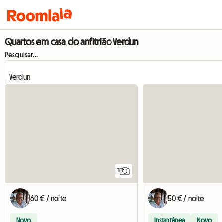
Quartos em casa do anfitrião Verdun
Pesquisar...
11
60 € / noite
50 € / noite
Novo
Instantânea
Novo