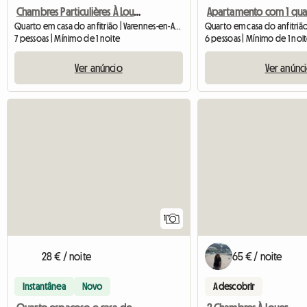
Chambres Particulières À Louer
Quarto em casa do anfitrião | Varennes-en-Argonne (55270)
7 pessoas | Mínimo de 1 noite
6 pessoas | Mínimo de 1 noi
Ver anúncio
Ver anúnc
Ver o anúncio
1
28 € / noite
65 € / noite
Instantânea
Novo
A descobrir