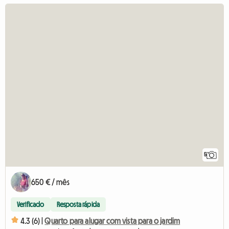
5
650 € / mês
Verificado
Resposta rápida
4.3 (6) |
Quarto para alugar com vista para o jardim