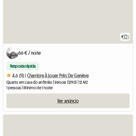
4
66 € / noite
Resposta rápida
4.6 (11) |
Chambre À Louer Près De Genève
Quarto em casa do anfitrião | Versoix (1290) | 12 M2
1 pessoas | Mínimo de 1 noite
Ver anúncio