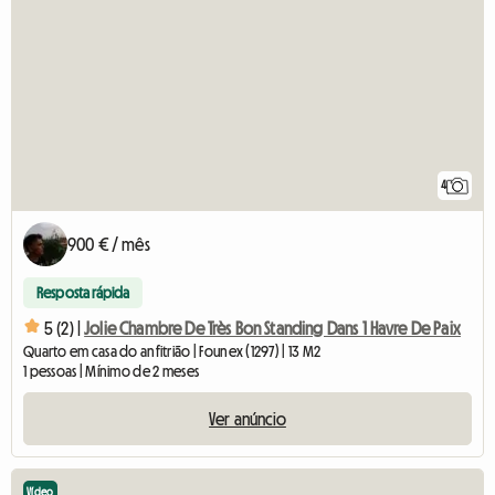
4
900 € / mês
Resposta rápida
5 (2) |
Jolie Chambre De Très Bon Standing Dans 1 Havre De Paix
Quarto em casa do anfitrião | Founex (1297) | 13 M2
1 pessoas | Mínimo de 2 meses
Ver anúncio
Vídeo