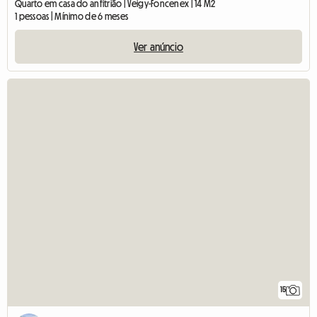
Quarto em casa do anfitrião | Veigy-Foncenex | 14 M2
1 pessoas | Mínimo de 6 meses
Ver anúncio
15