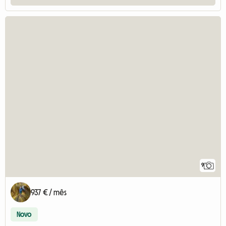
9
937 € / mês
Novo