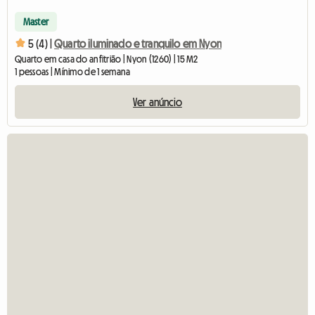
Master
5 (4) |
Quarto iluminado e tranquilo em Nyon
Quarto em casa do anfitrião | Nyon (1260) | 15 M2
1 pessoas | Mínimo de 1 semana
Ver anúncio
Ver