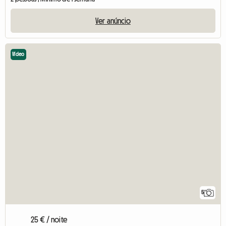
Ver anúncio
Vídeo
5
25 € / noite