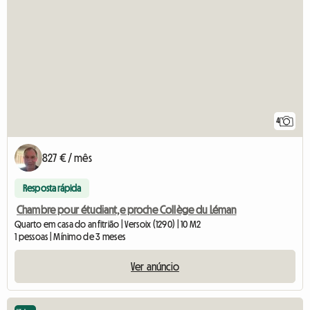
4
827 € / mês
Resposta rápida
Chambre pour étudiant,e proche Collège du Léman
Quarto em casa do anfitrião | Versoix (1290) | 10 M2
1 pessoas | Mínimo de 3 meses
Ver anúncio