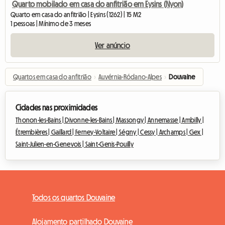
Quarto mobilado em casa do anfitrião em Eysins (Nyon)
Quarto em casa do anfitrião | Eysins (1262) | 15 M2
1 pessoas | Mínimo de 3 meses
Ver anúncio
Quartos em casa do anfitrião
›
Auvérnia-Ródano-Alpes
›
Douvaine
Cidades nas proximidades
Thonon-les-Bains |
Divonne-les-Bains |
Massongy |
Annemasse |
Ambilly |
Étrembières |
Gaillard |
Ferney-Voltaire |
Ségny |
Cessy |
Archamps |
Gex |
Saint-Julien-en-Genevois |
Saint-Genis-Pouilly
Todos os quartos Douvaine
Alojamento partilhado Douvaine