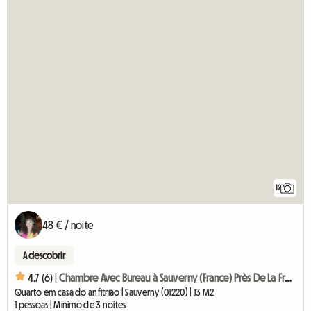
12
48 € / noite
A descobrir
4.7 (6) |
Chambre Avec Bureau à Sauverny (France) Près De La Frontière
Quarto em casa do anfitrião | Sauverny (01220) | 13 M2
1 pessoas | Mínimo de 3 noites