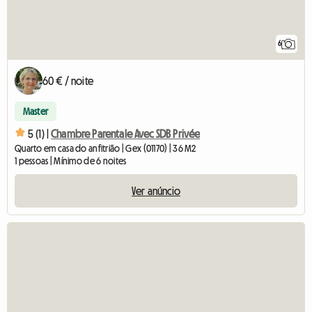
6
60 € / noite
Master
5 (1) |
Chambre Parentale Avec SDB Privée
Quarto em casa do anfitrião | Gex (01170) | 36 M2
1 pessoas | Mínimo de 6 noites
Ver anúncio