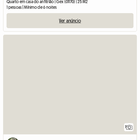
Quarto em casa do anfitrião | Gex (01170) | 25 M2
1 pessoas | Mínimo de 6 noites
Ver anúncio
7