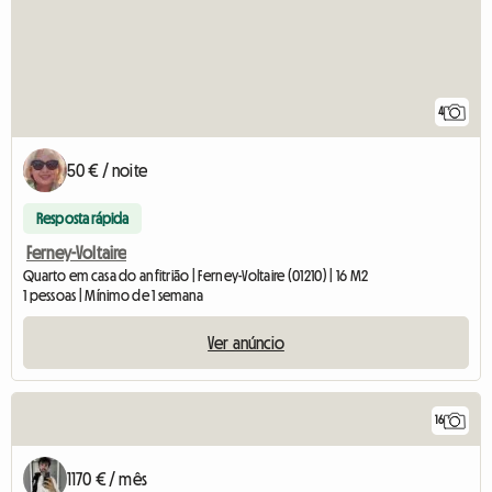
4
50 € / noite
Resposta rápida
Ferney-Voltaire
Quarto em casa do anfitrião | Ferney-Voltaire (01210) | 16 M2
1 pessoas | Mínimo de 1 semana
Ver anúncio
16
1170 € / mês