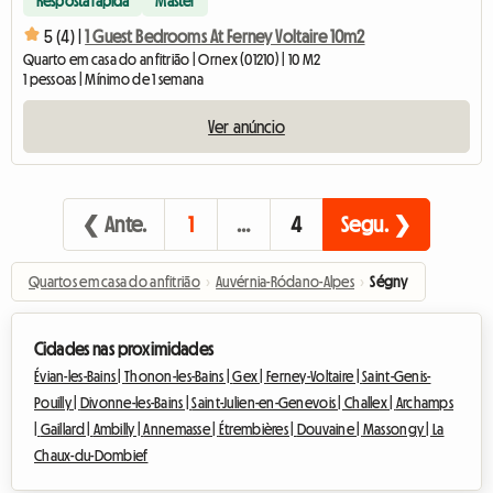
Resposta rápida
Master
5 (4) |
1 Guest Bedrooms At Ferney Voltaire 10m2
Quarto em casa do anfitrião | Ornex (01210) | 10 M2
1 pessoas | Mínimo de 1 semana
Ver anúncio
❮ Ante.
1
…
4
Segu. ❯
Quartos em casa do anfitrião
›
Auvérnia-Ródano-Alpes
›
Ségny
Cidades nas proximidades
Évian-les-Bains |
Thonon-les-Bains |
Gex |
Ferney-Voltaire |
Saint-Genis-
Pouilly |
Divonne-les-Bains |
Saint-Julien-en-Genevois |
Challex |
Archamps
|
Gaillard |
Ambilly |
Annemasse |
Étrembières |
Douvaine |
Massongy |
La
Chaux-du-Dombief