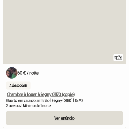
12
60 € / noite
A descobrir
Chambre à Louer à Segny 01170 (copie)
Quarto em casa do anfitrião | Ségny (01170) | 16 M2
2 pessoas | Mínimo de 1 noite
Ver anúncio