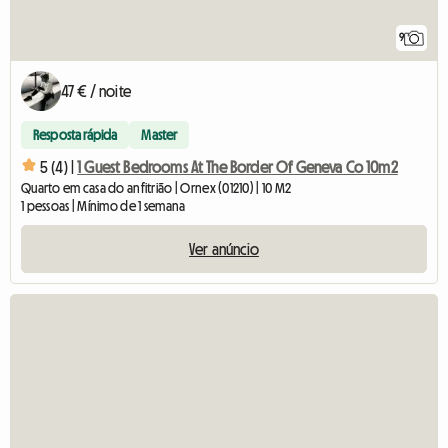
9
47 € / noite
Resposta rápida
Master
5 (4) |
1 Guest Bedrooms At The Border Of Geneva Co 10m2
Quarto em casa do anfitrião | Ornex (01210) | 10 M2
1 pessoas | Mínimo de 1 semana
Ver anúncio